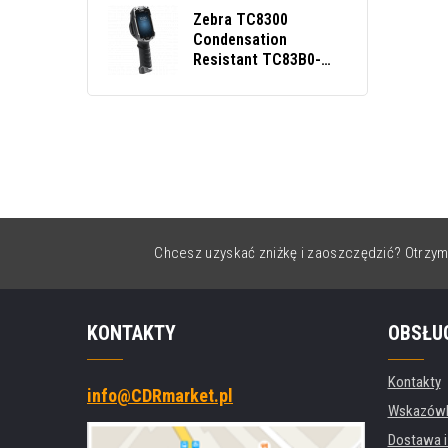
Zebra TC8300
Condensation
Resistant TC83B0-
3005A61CRW, terminal
danych, 2D, ER, BT,
Wi‑Fi, CR, Android
Chcesz uzyskać zniżkę i zaoszczędzić? Otrzym
KONTAKTY
OBSŁU
Kontakty
info@CDRmarket.pl
Wskazówki
Dostawa i