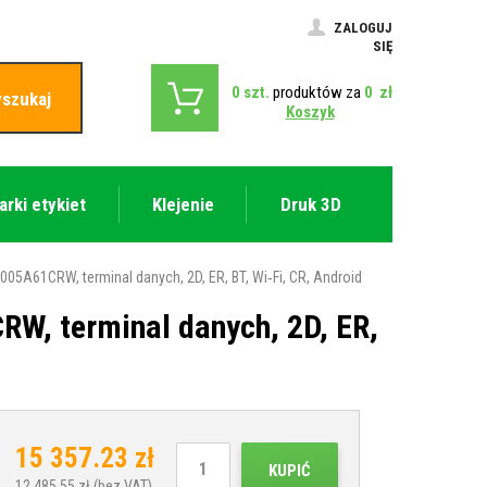
ZALOGUJ
SIĘ
0
szt.
produktów za
0
zł
szukaj
Koszyk
arki etykiet
Klejenie
Druk 3D
5A61CRW, terminal danych, 2D, ER, BT, Wi‑Fi, CR, Android
W, terminal danych, 2D, ER,
15 357.23
zł
KUPIĆ
12 485.55
zł (bez VAT)