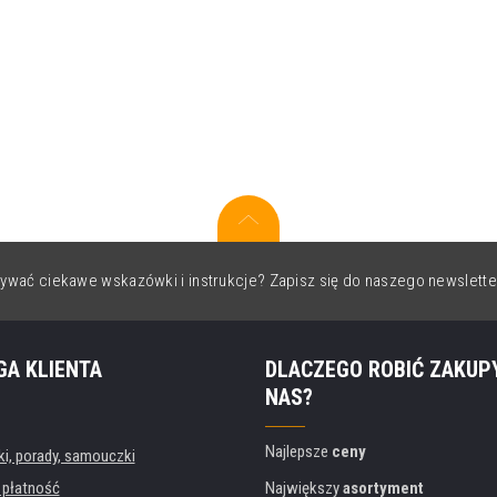
ywać ciekawe wskazówki i instrukcje? Zapisz się do naszego newslette
GA KLIENTA
DLACZEGO ROBIĆ ZAKUP
NAS?
Najlepsze
ceny
, porady, samouczki
 płatność
Największy
asortyment