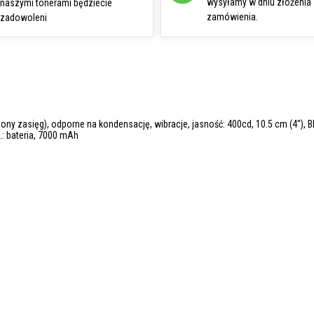
wysyłamy w dniu złożenia
naszymi tonerami będziecie
zamówienia.
zadowoleni
ny zasięg), odporne na kondensację, wibracje, jasność: 400cd, 10.5 cm (4''), B
m.: bateria, 7000 mAh