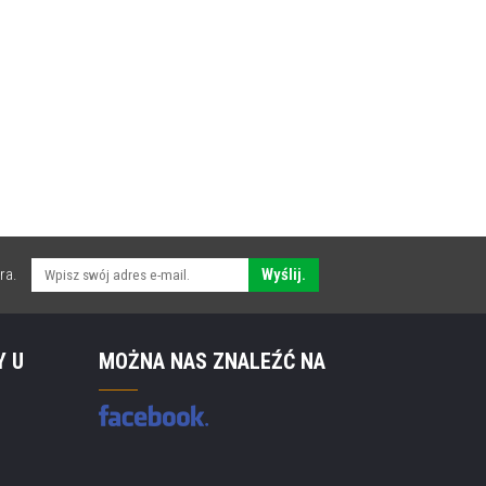
ra.
Wyślij.
Y U
MOŻNA NAS ZNALEŹĆ NA