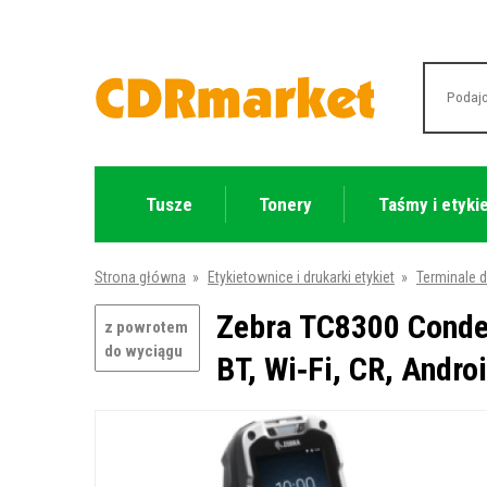
Tusze
Tonery
Taśmy i etyki
Strona główna
»
Etykietownice i drukarki etykiet
»
Terminale 
Zebra TC8300 Conde
z powrotem
do wyciągu
BT, Wi‑Fi, CR, Andro