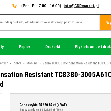
(Pon.-Pt.: 7:00 - 16:00)
info@CDRmarket.pl
Wy
ety
Papier
Drukarki
Etykietownice i druk
danych
»
Zebra
»
Mobilne
»
Zebra TC8300 Condensation Resistant TC83B0-300
nsation Resistant TC83B0-3005A61CR
id
Cena zwykła
25 680.87
zł (z VAT)
Zaoszczędzisz 10 323.65 zł
(40%)