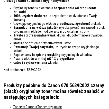
Dlaczego warto kupić nasz oryginalny wkład?
Oryginalny toner = gwarancja
bezpośrednio od producenta
drukarki
100% użycia w drukarce
- bezproblemowe działanie z Twoją
drukarką
Używając oryginalnego wkładu
przedłużasz żywotność
drukarki
Sprawdzona najwyższa jakość
- wysoka jakość i niezawodny druk
oryginalnym wkładem od pierwszej do ostatniej strony
Trwałe i profesjonalne wyniki
druku - długoterminowa trwałość
druku
Krótsze opóźnienie przy drukowaniu stron
Gwarancja Twojej satysfakcji
z użycia naszego oryginalnego
wkładu
Zapewniamy
bezpłatny recykling
oryginalnych wkładów
Awaria wkładu w
mniej niż 1% przypadków
Łatwa i szybka wymiana
wkładu
Kod producenta: 5639C002
Produkty podobne do Canon 070 5639C002 czarny
(black) oryginalny toner można również znaleźć w
następujących kategoriach:
Tonery
Canon
Tonery oryginalne