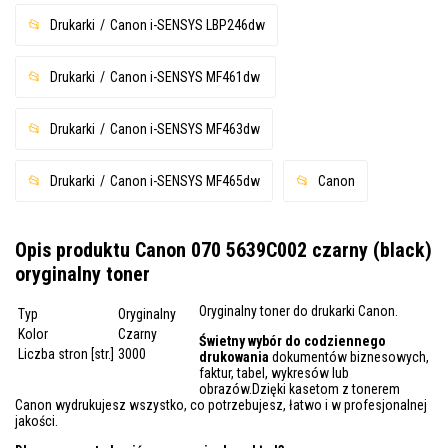
Drukarki
Canon i-SENSYS LBP246dw
Drukarki
Canon i-SENSYS MF461dw
Drukarki
Canon i-SENSYS MF463dw
Drukarki
Canon i-SENSYS MF465dw
Canon
Opis produktu Canon 070 5639C002 czarny (black)
oryginalny toner
Oryginalny toner do drukarki Canon.
Typ
Oryginalny
Kolor
Czarny
Świetny wybór do codziennego
Liczba stron [str.]
3000
drukowania
dokumentów biznesowych,
faktur, tabel, wykresów lub
obrazów.Dzięki kasetom z tonerem
Canon wydrukujesz wszystko, co potrzebujesz, łatwo i w profesjonalnej
jakości.