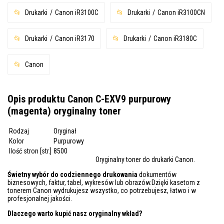
Drukarki
Canon iR3100C
Drukarki
Canon iR3100CN
Drukarki
Canon iR3170
Drukarki
Canon iR3180C
Canon
Opis produktu Canon C-EXV9 purpurowy
(magenta) oryginalny toner
Rodzaj
Oryginał
Kolor
Purpurowy
Ilość stron [str.]
8500
Oryginalny toner do drukarki Canon.
Świetny wybór do codziennego drukowania
dokumentów
biznesowych, faktur, tabel, wykresów lub obrazów.Dzięki kasetom z
tonerem Canon wydrukujesz wszystko, co potrzebujesz, łatwo i w
profesjonalnej jakości.
Dlaczego warto kupić nasz oryginalny wkład?