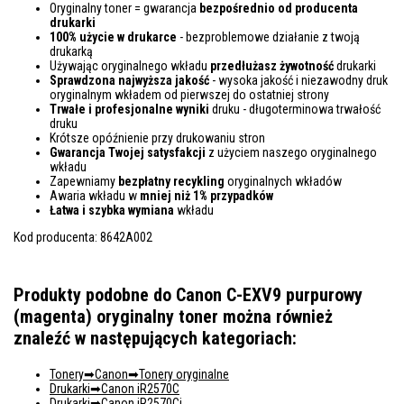
Oryginalny toner = gwarancja
bezpośrednio od producenta
drukarki
100% użycie w drukarce
- bezproblemowe działanie z twoją
drukarką
Używając oryginalnego wkładu
przedłużasz żywotność
drukarki
Sprawdzona najwyższa jakość
- wysoka jakość i niezawodny druk
oryginalnym wkładem od pierwszej do ostatniej strony
Trwałe i profesjonalne wyniki
druku - długoterminowa trwałość
druku
Krótsze opóźnienie przy drukowaniu stron
Gwarancja Twojej satysfakcji
z użyciem naszego oryginalnego
wkładu
Zapewniamy
bezpłatny recykling
oryginalnych wkładów
Awaria wkładu w
mniej niż 1% przypadków
Łatwa i szybka wymiana
wkładu
Kod producenta: 8642A002
Produkty podobne do Canon C-EXV9 purpurowy
(magenta) oryginalny toner można również
znaleźć w następujących kategoriach:
Tonery
Canon
Tonery oryginalne
Drukarki
Canon iR2570C
Drukarki
Canon iR2570Ci