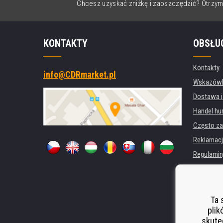
Chcesz uzyskać zniżkę i zaoszczędzić? Otrzym
KONTAKTY
OBSŁU
Kontakty
info@CDRmarket.pl
Wskazówki
Dostawa i
Handel hu
Często za
Reklamacj
Regulamin
Ochrona 
Dla firm i 
Wynajem d
Ta 
plik
Wydajność
skute