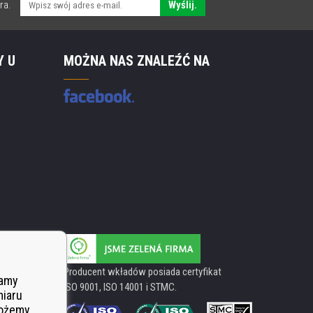
ra.
Wyślij.
Y U
MOŻNA NAS ZNALEŹĆ NA
Producent wkładów posiada certyfikat
wamy
ISO 9001, ISO 14001 i STMC.
miaru
Możemy