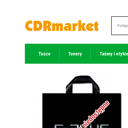
Tusze
Tonery
Taśmy i etyki
Tymczasowo niedostępne