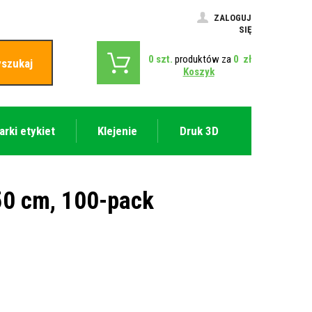
ZALOGUJ
SIĘ
0
szt.
produktów za
0
zł
szukaj
Koszyk
arki etykiet
Klejenie
Druk 3D
x50 cm, 100-pack