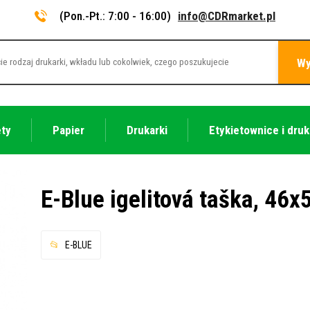
(Pon.-Pt.: 7:00 - 16:00)
info@CDRmarket.pl
Wy
ety
Papier
Drukarki
Etykietownice i druk
E-Blue igelitová taška, 46
E-BLUE