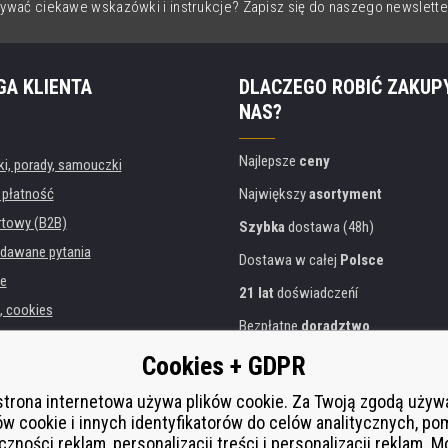
ywać ciekawe wskazówki i instrukcje? Zapisz się do naszego newslette
GA KLIENTA
DLACZEGO ROBIĆ ZAKUP
NAS?
Najlepsze
ceny
, porady, samouczki
 płatność
Największy
asortyment
rtowy (B2B)
Szybka
dostawa (48h)
dawane pytania
Dostawa w całej
Polsce
e
21 lat
doświadczeńí
, cookies
Bezpłatne
doradztwo
danych osobowych
Przyjazne podejście
Cookies + GDPR
instytucji
Złoty
certyfikat
Heureka
rukarek
strona internetowa używa plików cookie. Za Twoją zgodą uży
ów cookie i innych identyfikatorów do celów analitycznych, po
Bezpieczne
płatności online
 zastępcza
czności reklam, personalizacji treści i personalizacji reklam. 