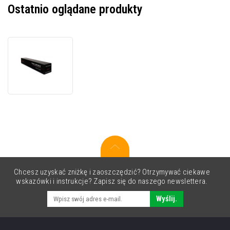
Ostatnio oglądane produkty
JetWorld
PREMIUM
toner
zamiennik
dla
Ricoh
841426
purpurowy
(magenta)
Chcesz uzyskać zniżkę i zaoszczędzić? Otrzymywać ciekawe
wskazówki i instrukcje? Zapisz się do naszego newslettera.
Wyślij.