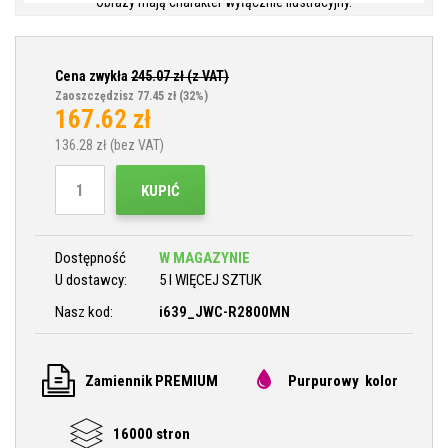
Obrazy mają charakter wyłącznie ilustracyjny.
Cena zwykła
245.07
zł (z VAT)
Zaoszczędzisz 77.45 zł
(32%)
167.62
zł
136.28
zł (bez VAT)
KUPIĆ
Dostępność
W MAGAZYNIE
U dostawcy:
5 I WIĘCEJ SZTUK
Nasz kod:
i639_JWC-R2800MN
Zamiennik PREMIUM
Purpurowy kolor
16000 stron