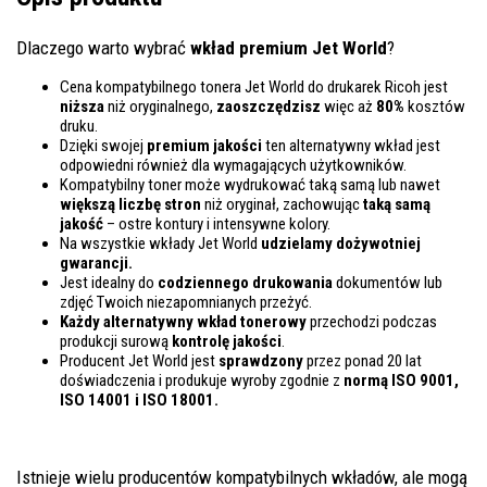
Dlaczego warto wybrać
wkład premium Jet World
?
Cena kompatybilnego tonera Jet World do drukarek Ricoh jest
niższa
niż oryginalnego,
zaoszczędzisz
więc aż
80%
kosztów
druku.
Dzięki swojej
premium jakości
ten alternatywny wkład jest
odpowiedni również dla wymagających użytkowników.
Kompatybilny toner może wydrukować taką samą lub nawet
większą liczbę stron
niż oryginał, zachowując
taką samą
jakość
– ostre kontury i intensywne kolory.
Na wszystkie wkłady Jet World
udzielamy dożywotniej
gwarancji.
Jest idealny do
codziennego drukowania
dokumentów lub
zdjęć Twoich niezapomnianych przeżyć.
Każdy alternatywny wkład tonerowy
przechodzi podczas
produkcji surową
kontrolę
jakości
.
Producent Jet World jest
sprawdzony
przez ponad 20 lat
doświadczenia i produkuje wyroby zgodnie z
normą ISO 9001,
ISO 14001
i ISO 18001.
Istnieje wielu producentów kompatybilnych wkładów, ale mogą