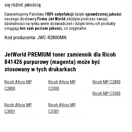
się różnić jakością.
Gwarantujemy Państwu
100% satysfakcji
dzięki
sprawdzonej jakości
naszego dostawcy.
Firma Jet World
zdobyła podczas swojej
działalności na rynku wiele doświadczeń i dzięki temu ich produkty
osiągają
ten sam poziom jakości,
co oryginalne.
Kod producenta: JWC-R2800MN
JetWorld PREMIUM toner zamiennik dla Ricoh
841426 purpurowy (magenta)
może być
stosowany w tych drukarkach
Ricoh Aficio MP
Ricoh Aficio MP
Ricoh MP C2800
C2800
C3300
Ricoh MP C3300
Ricoh Aficio MP
Ricoh Aficio MP
C3001
C3501