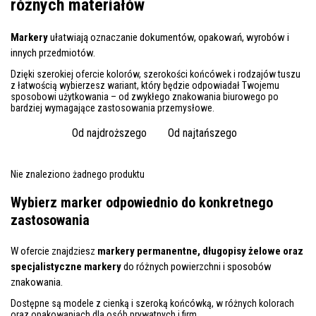
różnych materiałów
Markery
ułatwiają oznaczanie dokumentów, opakowań, wyrobów i
innych przedmiotów.
Dzięki szerokiej ofercie kolorów, szerokości końcówek i rodzajów tuszu
z łatwością wybierzesz wariant, który będzie odpowiadał Twojemu
sposobowi użytkowania – od zwykłego znakowania biurowego po
bardziej wymagające zastosowania przemysłowe.
Od najdroższego
Od najtańszego
Nie znaleziono żadnego produktu
Wybierz marker odpowiednio do konkretnego
zastosowania
W ofercie znajdziesz
markery permanentne, długopisy żelowe oraz
specjalistyczne markery
do różnych powierzchni i sposobów
znakowania.
Dostępne są modele z cienką i szeroką końcówką, w różnych kolorach
oraz opakowaniach dla osób prywatnych i firm.