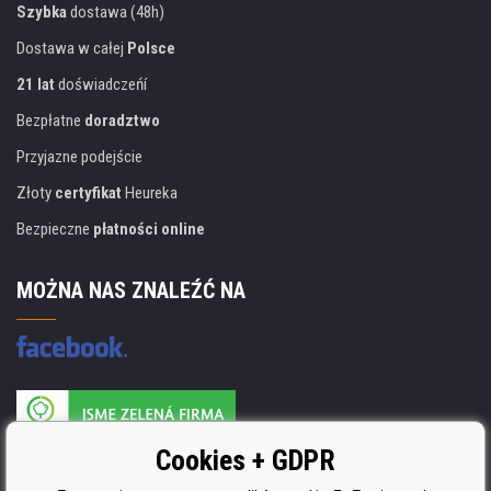
Szybka
dostawa (48h)
Dostawa w całej
Polsce
21 lat
doświadczeńí
Bezpłatne
doradztwo
Przyjazne podejście
Złoty
certyfikat
Heureka
Bezpieczne
płatności online
MOŻNA NAS ZNALEŹĆ NA
Producent wkładów posiada certyfikat
Cookies + GDPR
ISO 9001, ISO 14001 i STMC.