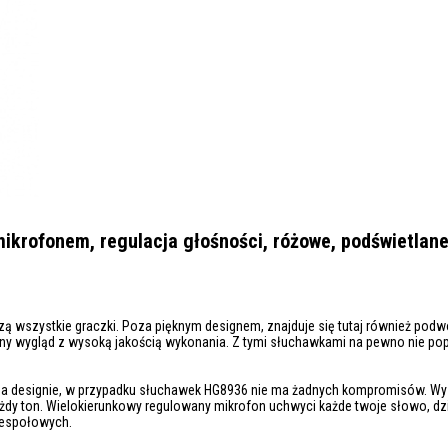
ikrofonem, regulacja głośności, różowe, podświetlane
 wszystkie graczki. Poza pięknym designem, znajduje się tutaj również podwój
ny wygląd z wysoką jakością wykonania. Z tymi słuchawkami na pewno nie pop
ko na designie, w przypadku słuchawek HG8936 nie ma żadnych kompromisów. W
żdy ton. Wielokierunkowy regulowany mikrofon uchwyci każde twoje słowo, d
zespołowych.