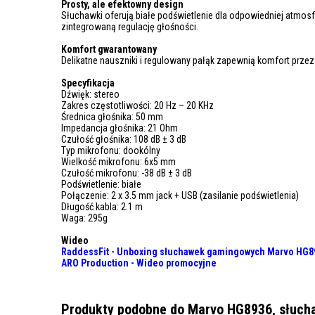
Prosty, ale efektowny design
Słuchawki oferują białe podświetlenie dla odpowiedniej atmosfe
zintegrowaną regulację głośności.
Komfort gwarantowany
Delikatne nauszniki i regulowany pałąk zapewnią komfort prze
Specyfikacja
Dźwięk: stereo
Zakres częstotliwości: 20 Hz – 20 KHz
Średnica głośnika: 50 mm
Impedancja głośnika: 21 Ohm
Czułość głośnika: 108 dB ± 3 dB
Typ mikrofonu: dookólny
Wielkość mikrofonu: 6x5 mm
Czułość mikrofonu: -38 dB ± 3 dB
Podświetlenie: białe
Połączenie: 2 x 3.5 mm jack + USB (zasilanie podświetlenia)
Długość kabla: 2.1 m
Waga: 295g
Wideo
RaddessFit - Unboxing słuchawek gamingowych Marvo HG8
ARO Production - Wideo promocyjne
Produkty podobne do Marvo HG8936, słuchaw