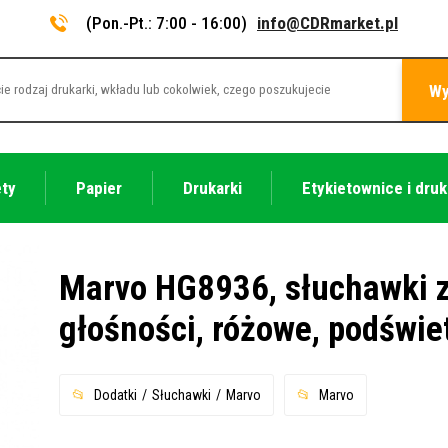
(Pon.-Pt.: 7:00 - 16:00)
info@CDRmarket.pl
Wy
ety
Papier
Drukarki
Etykietownice i druk
Marvo HG8936, słuchawki z
głośności, różowe, podświe
Dodatki
Słuchawki
Marvo
Marvo