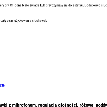
ry gry. Chłodne białe światła LED przyczyniają się do estetyki. Dodatkowo słu
z cały czas użytkowania słuchawek.
936
ki z mikrofonem, regulacja głośności, różowe, podśw