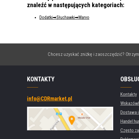
znaleźć w następujących kategoriach:
Dodatki
Słuchawki
Marvo
Chcesz uzyskać zniżkę i zaoszczędzić? Otrzym
KONTAKTY
OBSŁU
Kontakty
info@CDRmarket.pl
Wskazówki
Dostawa i
Handel hu
Często za