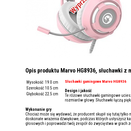
Opis produktu Marvo HG8936, słuchawki z m
Słuchawki gamingowe Marvo HG8936
Wysokość
19.0 cm
Szerokość
10.5 cm
Design i jakość
Głębokość
22.5 cm
Te różowe słuchawki gamingowe ucieszą
rozmiarów głowy. Słuchawki łączą pięk
Wykonanie gry
Chociaż może się wydawać, że producent skupił się tutaj tyl
doskonałe wrażenia dźwiękowe, podczas których usłyszysz ka
głosowych i poprowadzi twój zespół do zwycięstwa w grach 