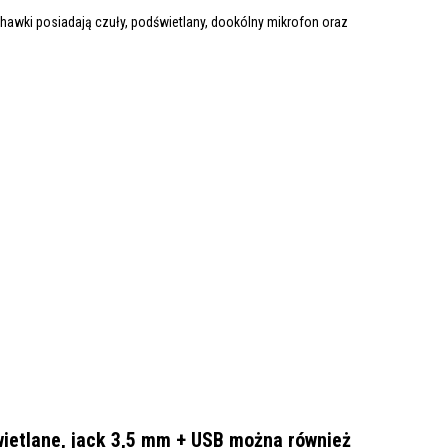
chawki posiadają czuły, podświetlany, dookólny mikrofon oraz
ietlane, jack 3,5 mm + USB można również