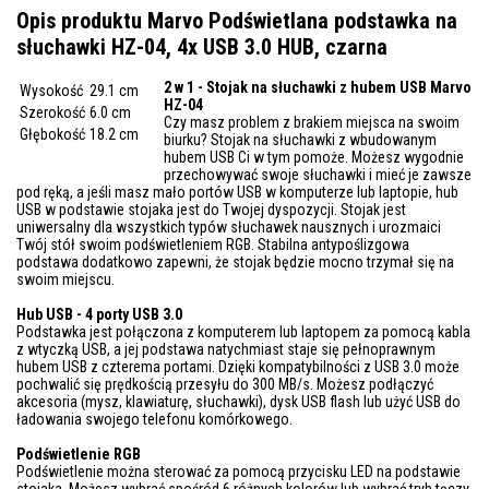
Opis produktu Marvo Podświetlana podstawka na
słuchawki HZ-04, 4x USB 3.0 HUB, czarna
2 w 1 - Stojak na słuchawki z hubem USB Marvo
Wysokość
29.1 cm
HZ-04
Szerokość
6.0 cm
Czy masz problem z brakiem miejsca na swoim
Głębokość
18.2 cm
biurku? Stojak na słuchawki z wbudowanym
hubem USB Ci w tym pomoże. Możesz wygodnie
przechowywać swoje słuchawki i mieć je zawsze
pod ręką, a jeśli masz mało portów USB w komputerze lub laptopie, hub
USB w podstawie stojaka jest do Twojej dyspozycji. Stojak jest
uniwersalny dla wszystkich typów słuchawek nausznych i urozmaici
Twój stół swoim podświetleniem RGB. Stabilna antypoślizgowa
podstawa dodatkowo zapewni, że stojak będzie mocno trzymał się na
swoim miejscu.
Hub USB - 4 porty USB 3.0
Podstawka jest połączona z komputerem lub laptopem za pomocą kabla
z wtyczką USB, a jej podstawa natychmiast staje się pełnoprawnym
hubem USB z czterema portami. Dzięki kompatybilności z USB 3.0 może
pochwalić się prędkością przesyłu do 300 MB/s. Możesz podłączyć
akcesoria (mysz, klawiaturę, słuchawki), dysk USB flash lub użyć USB do
ładowania swojego telefonu komórkowego.
Podświetlenie RGB
Podświetlenie można sterować za pomocą przycisku LED na podstawie
stojaka. Możesz wybrać spośród 6 różnych kolorów lub wybrać tryb tęczy.