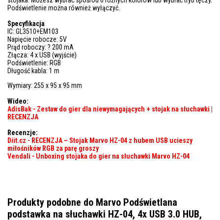
Podświetlenie można również wyłączyć.
Specyfikacja
IC: GL3510+EM103
Napięcie robocze: 5V
Prąd roboczy: ? 200 mA
Złącza: 4 x USB (wyjście)
Podświetlenie: RGB
Długość kabla: 1 m
Wymiary: 255 x 95 x 95 mm
Wideo:
AdisBak - Zestaw do gier dla niewymagających + stojak na słuchawki |
RECENZJA
Recenzje:
Diit.cz - RECENZJA – Stojak Marvo HZ-04 z hubem USB ucieszy
miłośników RGB za parę groszy
Vendali - Unboxing stojaka do gier na słuchawki Marvo HZ-04
Produkty podobne do Marvo Podświetlana
podstawka na słuchawki HZ-04, 4x USB 3.0 HUB,