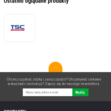
Ostatnio oglądane produkty
TSC
PEX-
2260L-
A001-
0002,
PEX-
2260L
Chcesz uzyskać zniżkę i zaoszczędzić? Otrzymywać ciekawe
wskazówki i instrukcje? Zapisz się do naszego newslettera.
Wyślij.