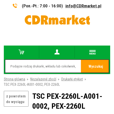
(Pon.-Pt.: 7:00 - 16:00)
info@CDRmarket.pl
Wyszukaj
Strona główna
»
Nezařazené zboží
»
Drukarki etykiet
»
TSC PEX-2260L-A001-0002, PEX-2260L
TSC PEX-2260L-A001-
z powrotem
do wyciągu
0002, PEX-2260L