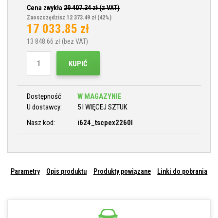
Cena zwykła
29 407.34
zł (z VAT)
Zaoszczędzisz 12 373.49 zł
(42%)
17 033.85
zł
13 848.66
zł (bez VAT)
KUPIĆ
Dostępność
W MAGAZYNIE
U dostawcy:
5 I WIĘCEJ SZTUK
Nasz kod:
i624_tscpex2260l
Parametry
Opis produktu
Produkty powiązane
Linki do pobrania