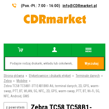
(Pon.-Pt.: 7:00 - 16:00)
info@CDRmarket.pl
Wyszukaj
Strona główna
»
Etykietownice i drukarki etykiet
»
Terminale danych
»
Zebra
»
Mobilne
»
Zebra TC58 TC58B1-3T1E4B1B80-A6, terminal danych, 2D, GPS, warm-
swap, PTT, BT, WLAN, 5G, NFC,, 2D, GPS, warm-swap, PTT, BT, Wi‑Fi, 5G,
NFC, Android, GMS
Zebra TC58 TC58B1-
z powrotem