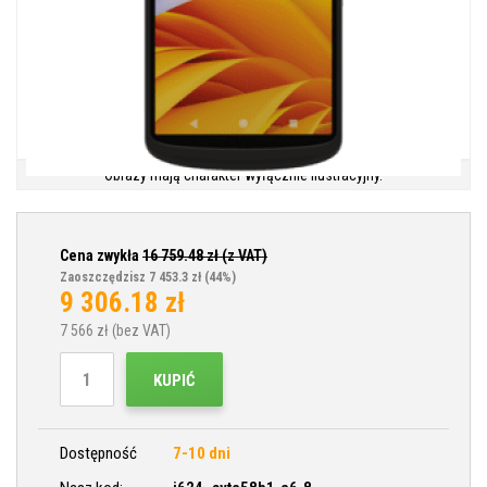
Obrazy mają charakter wyłącznie ilustracyjny.
Cena zwykła
16 759.48
zł (z VAT)
Zaoszczędzisz 7 453.3 zł
(44%)
9 306.18
zł
7 566
zł (bez VAT)
KUPIĆ
Dostępność
7-10 dni