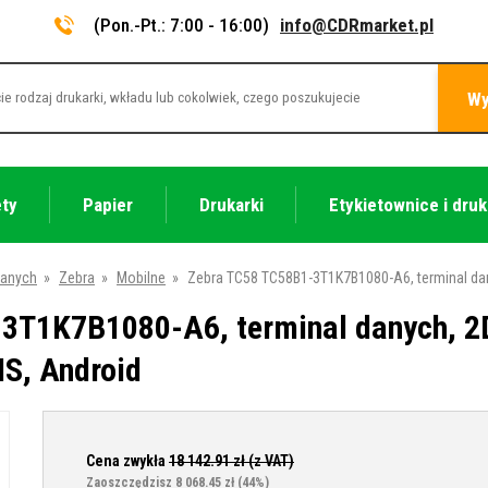
(Pon.-Pt.: 7:00 - 16:00)
info@CDRmarket.pl
Wy
ety
Papier
Drukarki
Etykietownice i druk
danych
»
Zebra
»
Mobilne
»
Zebra TC58 TC58B1-3T1K7B1080-A6, terminal dany
T1K7B1080-A6, terminal danych, 2D,
S, Android
Cena zwykła
18 142.91
zł (z VAT)
Zaoszczędzisz 8 068.45 zł
(44%)