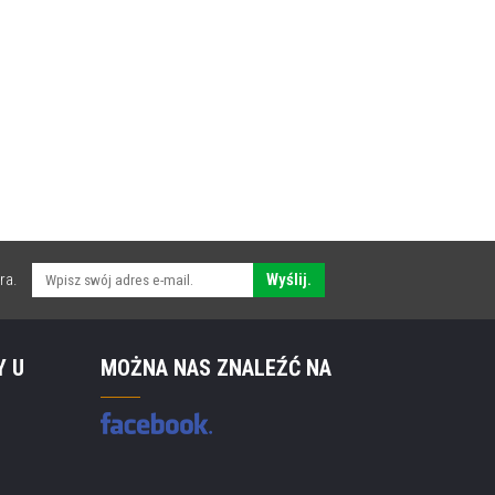
ra.
Wyślij.
Y U
MOŻNA NAS ZNALEŹĆ NA