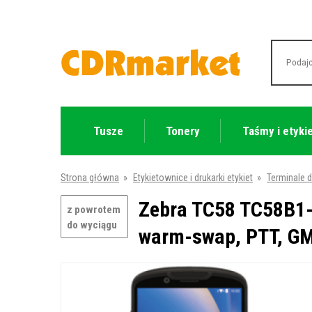
Tusze
Tonery
Taśmy i etyki
Strona główna
»
Etykietownice i drukarki etykiet
»
Terminale 
Zebra TC58 TC58B1-3
z powrotem
do wyciągu
warm-swap, PTT, GM