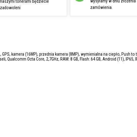
wysyłamy w dniu złożenia
naszymi tonerami będziecie
zamówienia.
zadowoleni
GPS, kamera (16MP), przednia kamera (8MP), wymienialna na ciepło, Push to talk,
eli, Qualcomm Octa Core, 2,7GHz, RAM: 8 GB, Flash: 64 GB, Android (11), IP65, 