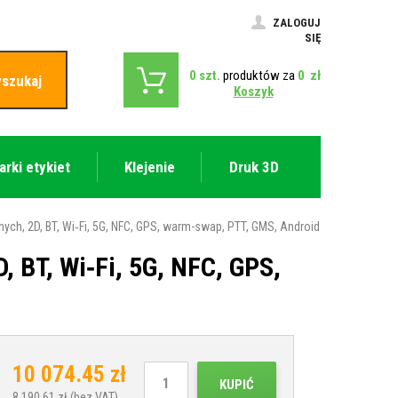
ZALOGUJ
SIĘ
0
szt.
produktów za
0
zł
szukaj
Koszyk
arki etykiet
Klejenie
Druk 3D
ch, 2D, BT, Wi‑Fi, 5G, NFC, GPS, warm-swap, PTT, GMS, Android
 BT, Wi‑Fi, 5G, NFC, GPS,
10 074.45
zł
KUPIĆ
8 190.61
zł (bez VAT)