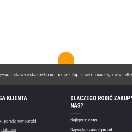
ywać ciekawe wskazówki i instrukcje? Zapisz się do naszego newslette
GA KLIENTA
DLACZEGO ROBIĆ ZAKUP
NAS?
Najlepsze
ceny
, porady, samouczki
 płatność
Największy
asortyment