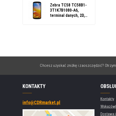
Zebra TC58 TC58B1-
3T1K7B1080-A6,
terminal danych, 2D,
BT, Wi‑Fi, 5G, NFC,
GPS, warm-swap, PTT,
GMS, Android
Chcesz uzyskać zniżkę i zaoszczędzić? Otrzym
KONTAKTY
OBSŁU
Kontakty
info@CDRmarket.pl
Wskazówki
Dostawa i