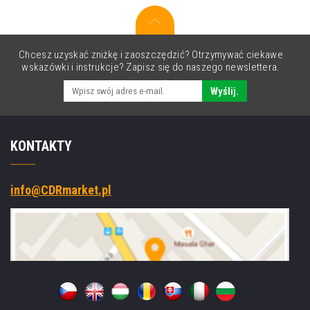
SE4770,
USB,
BT,
Wi-
Chcesz uzyskać zniżkę i zaoszczędzić? Otrzymywać ciekawe
Fi,
wskazówki i instrukcje? Zapisz się do naszego newslettera.
5G,
NFC,
Wyślij.
GPS,
warm-
swap,
KONTAKTY
GMS,
Android
info@CDRmarket.pl