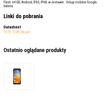
Flash: 64 GB, Android, IP65, IP68, w zestawie.: Usługi mobilne Google,
bateria
Linki do pobrania
Datasheet
TC73_TC78_EN.pdf
Ostatnio oglądane produkty
Zebra
TC78
TC78B1-
3T1J4B1A80-
A6,
terminal
danych,
2D,