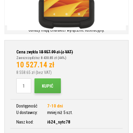
Obrazy mają charakter wyłącznie ilustracyjny.
Cena zwykła
18 957.99
zł (z VAT)
Zaoszczędzisz 8 430.85 zł
(44%)
10 527.14
zł
8 558.65
zł (bez VAT)
KUPIĆ
Dostępność
7-10 dni
U dostawcy:
mniej niż 5 szt.
Nasz kod:
i624_sytc78