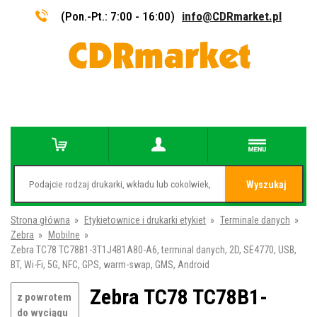
(Pon.-Pt.: 7:00 - 16:00)
info@CDRmarket.pl
Wyszukaj
Strona główna
»
Etykietownice i drukarki etykiet
»
Terminale danych
»
Zebra
»
Mobilne
»
Zebra TC78 TC78B1-3T1J4B1A80-A6, terminal danych, 2D, SE4770, USB,
BT, Wi-Fi, 5G, NFC, GPS, warm-swap, GMS, Android
Zebra TC78 TC78B1-
z powrotem
do wyciągu