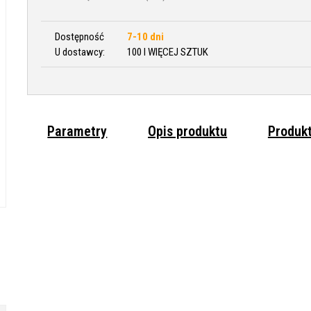
Dostępność
7-10 dni
U dostawcy:
100 I WIĘCEJ SZTUK
Parametry
Opis produktu
Produk