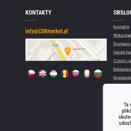
KONTAKTY
OBSŁU
Kontakty
info@CDRmarket.pl
Wskazówki
Dostawa i
Handel hu
Często za
Reklamacj
Regulamin
Ochrona 
Dla firm i 
Wynajem d
Ta 
plik
Wydajność
skute
Odstoupen
udost