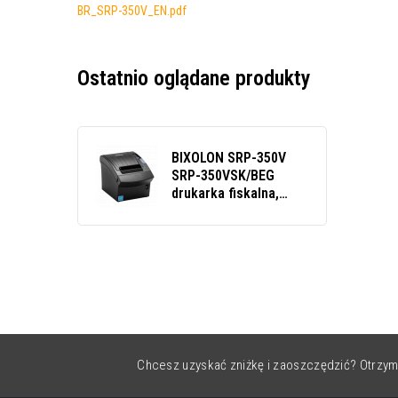
BR_SRP-350V_EN.pdf
Ostatnio oglądane produkty
BIXOLON SRP-350V
SRP-350VSK/BEG
drukarka fiskalna,
obcinacz, USB, RS232,
czarna
Chcesz uzyskać zniżkę i zaoszczędzić? Otrzym