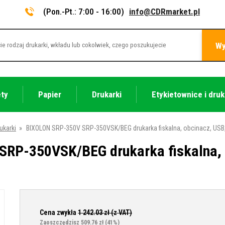
(Pon.-Pt.: 7:00 - 16:00)
info@CDRmarket.pl
Wy
ety
Papier
Drukarki
Etykietownice i druk
ukarki
»
BIXOLON SRP-350V SRP-350VSK/BEG drukarka fiskalna, obcinacz, USB
RP-350VSK/BEG drukarka fiskalna, 
Cena zwykła
1 242.03
zł (z VAT)
Zaoszczędzisz 509.76 zł
(41%)