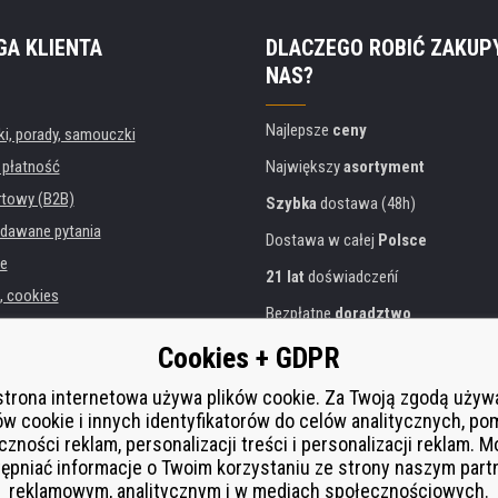
GA KLIENTA
DLACZEGO ROBIĆ ZAKUP
NAS?
Najlepsze
ceny
, porady, samouczki
 płatność
Największy
asortyment
rtowy (B2B)
Szybka
dostawa (48h)
dawane pytania
Dostawa w całej
Polsce
e
21 lat
doświadczeńí
, cookies
Bezpłatne
doradztwo
danych osobowych
Przyjazne podejście
Cookies + GDPR
instytucji
Złoty
certyfikat
Heureka
rukarek
strona internetowa używa plików cookie. Za Twoją zgodą uży
ów cookie i innych identyfikatorów do celów analitycznych, po
Bezpieczne
płatności online
 zastępcza
czności reklam, personalizacji treści i personalizacji reklam. 
í od smlouvy
ępniać informacje o Twoim korzystaniu ze strony naszym par
reklamowym, analitycznym i w mediach społecznościowych.