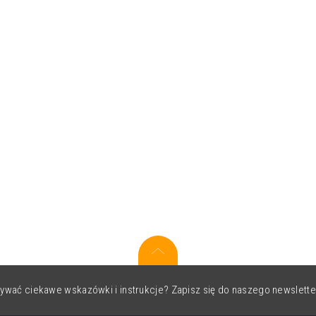
ywać ciekawe wskazówki i instrukcje? Zapisz się do naszego newslette