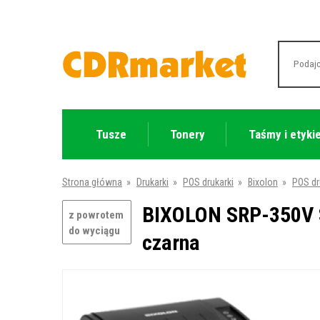
Tusze
Tonery
Taśmy i etyki
Strona główna
»
Drukarki
»
POS drukarki
»
Bixolon
»
POS dr
BIXOLON SRP-350V S
z powrotem
do wyciągu
czarna