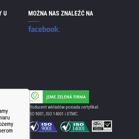
Y U
MOŻNA NAS ZNALEŹĆ NA
Producent wkładów posiada certyfikat
wamy
ISO 9001, ISO 14001 i STMC.
miaru
Możemy
tnerom