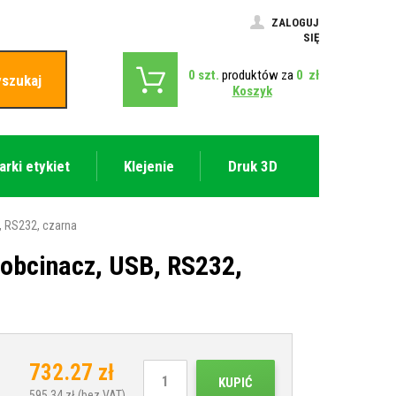
ZALOGUJ
SIĘ
0
szt.
produktów za
0
zł
szukaj
Koszyk
arki etykiet
Klejenie
Druk 3D
, RS232, czarna
obcinacz, USB, RS232,
732.27
zł
KUPIĆ
595.34
zł (bez VAT)