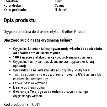
Szerokość:
9 mm
Kolor druku:
Czarny
Kolor podkładu:
Niebieski
Opis produktu
Oryginalna taśma do drukarki etykiet Brother P-touch.
Dlaczego kupić naszą oryginalną taśmę?
Oryginalna kaseta z taśmą =
gwarancja wkładu bezpośrednio
od producenta drukarki etykiet
100% użycie z etykieciarką
- bezproblemowe działanie
Oryginalne taśmy samoprzylepne gwarantują bardzo
łatwą
aplikację
Sprawdzona najwyższa jakość
- czytelny i ostry tekst
Taśmy są odporne na
wodę
,
promieniowanie UV
, ścieranie lub
ekstremalne temperatury
Łatwa i szybka wymiana
Idealne do biura i domu
Gwarancja Twojego zadowolenia
z użycia naszego
oryginalnego wkładu
Kod producenta: TC591