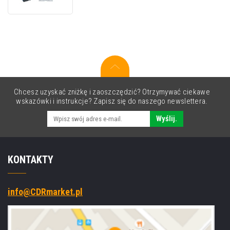
9
mm
x
7,7
m,
czarny
nadruk
/
niebieskie
Chcesz uzyskać zniżkę i zaoszczędzić? Otrzymywać ciekawe
tło,
wskazówki i instrukcje? Zapisz się do naszego newslettera.
oryginalna
taśma
Wyślij.
KONTAKTY
info@CDRmarket.pl