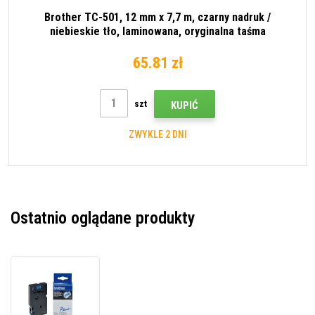
Brother TC-501, 12 mm x 7,7 m, czarny nadruk /
niebieskie tło, laminowana, oryginalna taśma
65.81 zł
szt
KUPIĆ
ZWYKLE 2 DNI
Ostatnio oglądane produkty
Brother
TC-
591,