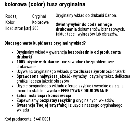
kolorowa (color) tusz oryginalna
Oryginalny wkład do drukarki Canon.
Rodzaj
Oryginał
Kolor
Kolorowe
Świetny wybór do codziennego
Ilość stron [str.]
300
drukowania
dokumentów biznesowych,
faktur, tabel, wykresów lub obrazów.
Dlaczego warto kupić nasz oryginalny wkład?
Oryginalny wkład = gwarancja
bezpośrednio od producenta
drukarki
100% użycie w drukarce
- niezawodne i bezproblemowe
drukowanie
Używając oryginalnego wkładu
przedłużasz żywotność
drukarki
Sprawdzona najwyższa jakość
- wyraźny i czytelny tekst, delikatna
grafika, lepsza jakość obrazów
Użycie oryginalnego wkładu oferuje szybkie i wysokie osiągi, a
mimo to stabilne wyniki =
EFEKTYWNE DRUKOWANIE
Łatwa instalacja i konserwacja
Zapewniamy
bezpłatny recykling
oryginalnych wkładów
Gwarancja Twojej satysfakcji
z użycia naszego oryginalnego
wkładu
Kod producenta: 5441C001