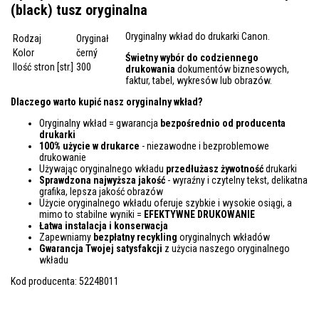
(black) tusz oryginalna
Oryginalny wkład do drukarki Canon.
Rodzaj
Oryginał
Kolor
černý
Świetny wybór do codziennego
Ilość stron [str.]
300
drukowania
dokumentów biznesowych,
faktur, tabel, wykresów lub obrazów.
Dlaczego warto kupić nasz oryginalny wkład?
Oryginalny wkład = gwarancja
bezpośrednio od producenta
drukarki
100% użycie w drukarce
- niezawodne i bezproblemowe
drukowanie
Używając oryginalnego wkładu
przedłużasz żywotność
drukarki
Sprawdzona najwyższa jakość
- wyraźny i czytelny tekst, delikatna
grafika, lepsza jakość obrazów
Użycie oryginalnego wkładu oferuje szybkie i wysokie osiągi, a
mimo to stabilne wyniki =
EFEKTYWNE DRUKOWANIE
Łatwa instalacja i konserwacja
Zapewniamy
bezpłatny recykling
oryginalnych wkładów
Gwarancja Twojej satysfakcji
z użycia naszego oryginalnego
wkładu
Kod producenta: 5224B011