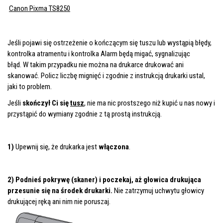
Canon Pixma TS8250
Jeśli pojawi się ostrzeżenie o kończącym się tuszu lub wystąpią błędy,
kontrolka atramentu
i kontrolka
Alarm
będą migać, sygnalizując
błąd.
W takim przypadku nie można na
drukarce
drukować ani
skanować.
Policz liczbę mignięć i zgodnie z instrukcją drukarki ustal,
jaki to problem.
Jeśli
skończył Ci się
tusz
, nie ma nic prostszego niż kupić u nas nowy i
przystąpić do wymiany
zgodnie z tą prostą instrukcją.
1)
Upewnij się, że drukarka jest
włączona
.
2) Podnieś pokrywę (skaner) i poczekaj, aż głowica drukująca
przesunie się na środek drukarki.
Nie zatrzymuj uchwytu głowicy
drukującej ręką ani nim nie poruszaj.