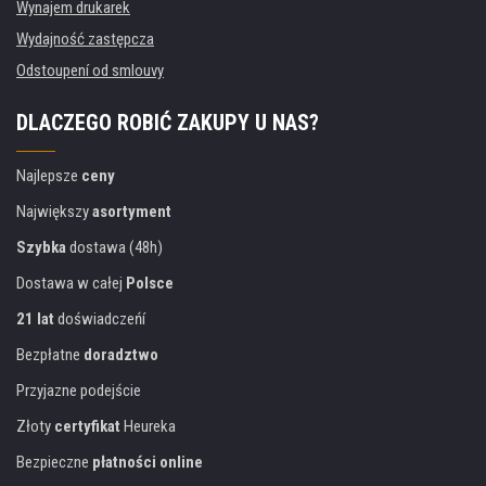
Wynajem drukarek
Wydajność zastępcza
Odstoupení od smlouvy
DLACZEGO ROBIĆ ZAKUPY U NAS?
Najlepsze
ceny
Największy
asortyment
Szybka
dostawa (48h)
Dostawa w całej
Polsce
21 lat
doświadczeńí
Bezpłatne
doradztwo
Przyjazne podejście
Złoty
certyfikat
Heureka
Bezpieczne
płatności online