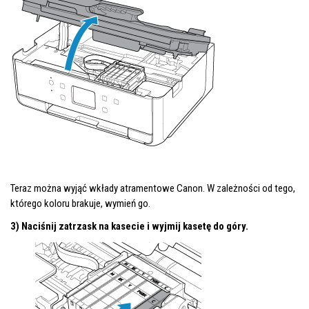
Teraz można wyjąć wkłady atramentowe Canon. W zależności od tego,
którego koloru brakuje, wymień go.
3) Naciśnij zatrzask na kasecie i wyjmij kasetę do góry.