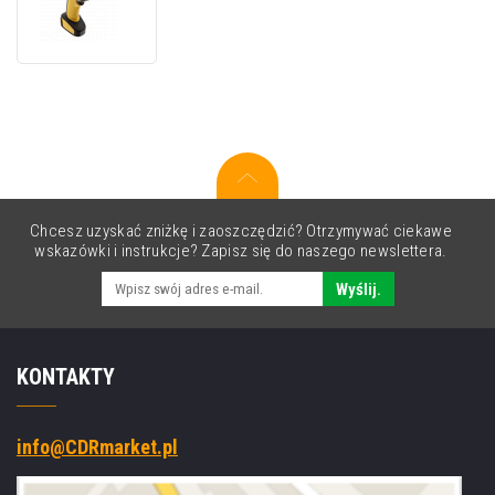
PowerScan
PM9600
PM9600-
DKAR433RK10,
2D,
AR,
zestaw
(USB),
RB
Chcesz uzyskać zniżkę i zaoszczędzić? Otrzymywać ciekawe
wskazówki i instrukcje? Zapisz się do naszego newslettera.
Wyślij.
KONTAKTY
info@CDRmarket.pl