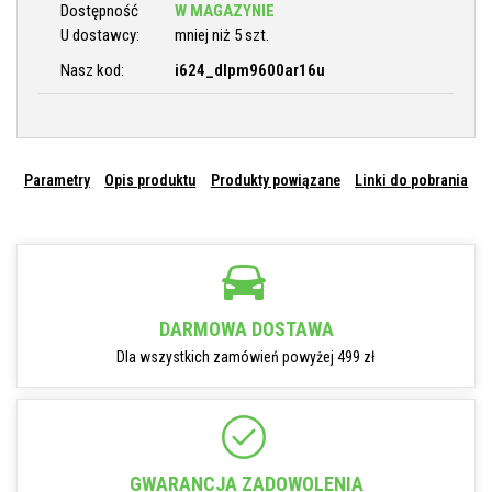
Dostępność
W MAGAZYNIE
U dostawcy:
mniej niż 5 szt.
Nasz kod:
i624_dlpm9600ar16u
Parametry
Opis produktu
Produkty powiązane
Linki do pobrania
DARMOWA DOSTAWA
Dla wszystkich zamówień powyżej 499 zł
GWARANCJA ZADOWOLENIA