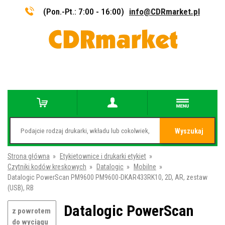
(Pon.-Pt.: 7:00 - 16:00)
info@CDRmarket.pl
Wyszukaj
Strona główna
»
Etykietownice i drukarki etykiet
»
Czytniki kodów kreskowych
»
Datalogic
»
Mobilne
»
Datalogic PowerScan PM9600 PM9600-DKAR433RK10, 2D, AR, zestaw
(USB), RB
Datalogic PowerScan
z powrotem
do wyciągu