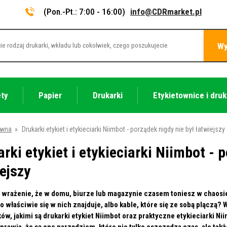
(Pon.-Pt.: 7:00 - 16:00)
info@CDRmarket.pl
Wy
ety
Papier
Drukarki
Etykietownice i druk
ówna
»
Drukarki etykiet i etykieciarki Niimbot - porządek nigdy nie był łatwiejszy
rki etykiet i etykieciarki Niimbot - 
ejszy
wrażenie, że w domu, biurze lub magazynie czasem toniesz w chaosie?
co właściwie się w nich znajduje, albo kable, które się ze sobą plączą?
w, jakimi są drukarki etykiet Niimbot oraz praktyczne etykieciarki Nii
prawia, że są one narzędziem, które nie tylko oszczędza czas, ale ta