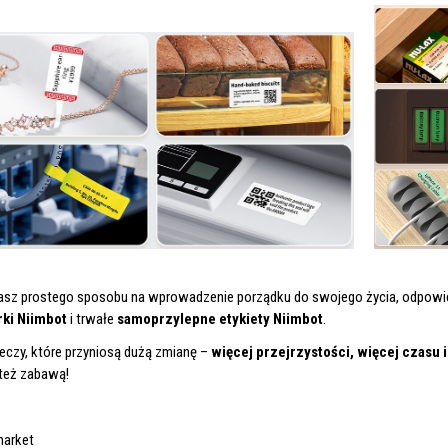
kasz prostego sposobu na wprowadzenie porządku do swojego życia, odpowie
rki Niimbot
i trwałe
samoprzylepne etykiety Niimbot
.
eczy, które przyniosą dużą zmianę –
więcej przejrzystości, więcej czasu i
też zabawą!
market