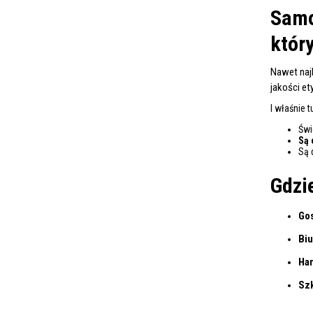
Samo
który
Nawet najl
jakości ety
I właśnie 
Świ
Są 
Są 
Gdzi
Go
Biu
Han
Szk