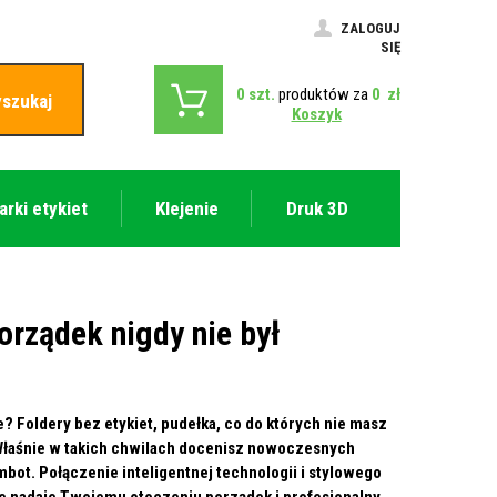
ZALOGUJ
SIĘ
0
szt.
produktów za
0
zł
szukaj
Koszyk
arki etykiet
Klejenie
Druk 3D
porządek nigdy nie był
 Foldery bez etykiet, pudełka, co do których nie masz
 Właśnie w
takich chwilach docenisz nowoczesnych
mbot. Połączenie inteligentnej technologii i stylowego
kże nadaje Twojemu otoczeniu porządek i profesjonalny