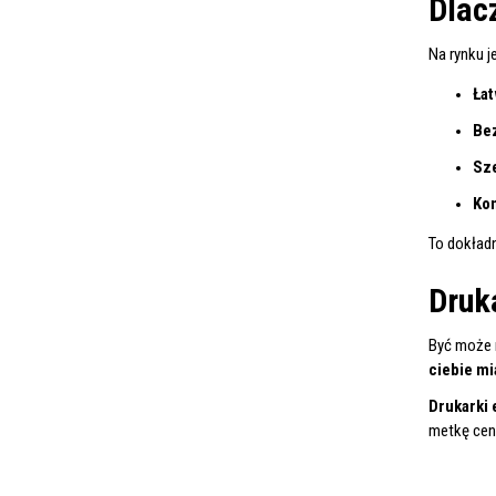
Dlac
Na rynku j
Łat
Bez
Sze
Ko
To dokładn
Druk
Być może 
ciebie mi
Drukarki 
metkę cen