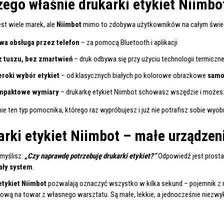
zego właśnie drukarki etykiet Niimbo
est wiele marek, ale
Niimbot
mimo to zdobywa użytkowników na całym świec
wa obsługa przez telefon
– za pomocą Bluetooth i aplikacji
 tuszu, bez zmartwień
– druk odbywa się przy użyciu technologii termiczne
roki wybór etykiet
– od klasycznych białych po kolorowe obrazkowe
samo
mpaktowe wymiary
– drukarkę etykiet Niimbot schowasz wszędzie i możes
ie ten typ pomocnika, którego raz wypróbujesz i już nie potrafisz sobie wyo
arki etykiet Niimbot – małe urządzeni
myślisz:
„Czy naprawdę potrzebuję drukarki etykiet?“
Odpowiedź jest prost
ały system
.
etykiet Niimbot
pozwalają oznaczyć wszystko w kilka sekund – pojemnik z 
ową na towar z własnego warsztatu. Są małe, lekkie, a jednocześnie niezwy