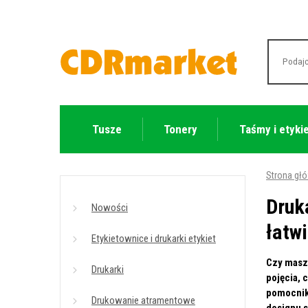
Tusze
Tonery
Taśmy i etyki
Strona gł
Druka
Nowości
łatwi
Etykietownice i drukarki etykiet
Czy masz 
Drukarki
pojęcia, 
pomocnikó
Drukowanie atramentowe
designu s