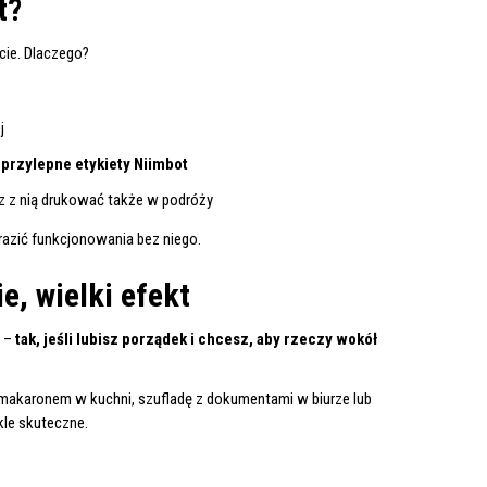
t?
ie. Dlaczego?
j
przylepne etykiety Niimbot
z z nią drukować także w podróży
brazić funkcjonowania bez niego.
e, wielki efekt
a –
tak, jeśli lubisz porządek i chcesz, aby rzeczy wokół
makaronem w kuchni, szufladę z dokumentami w biurze lub
kle skuteczne.