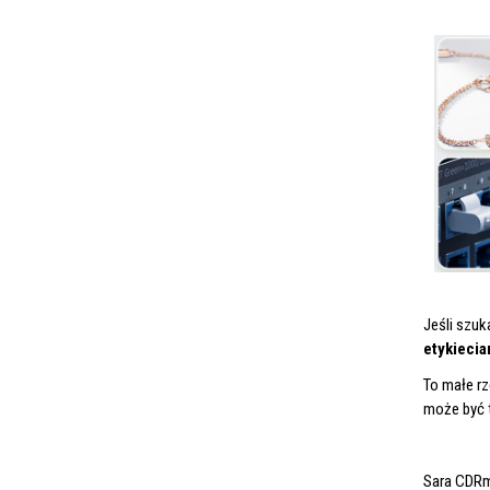
Jeśli szu
etykiecia
To małe rz
może być 
Sara CDR