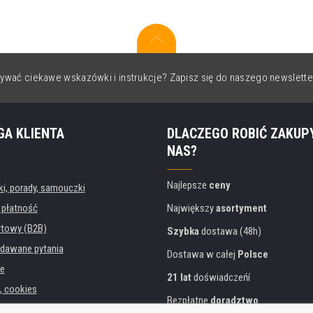
ywać ciekawe wskazówki i instrukcje? Zapisz się do naszego newslette
GA KLIENTA
DLACZEGO ROBIĆ ZAKUP
NAS?
Najlepsze
ceny
, porady, samouczki
 płatność
Największy
asortyment
rtowy (B2B)
Szybka
dostawa (48h)
dawane pytania
Dostawa w całej
Polsce
e
21 lat
doświadczeńí
, cookies
Bezpłatne
doradztwo
danych osobowych