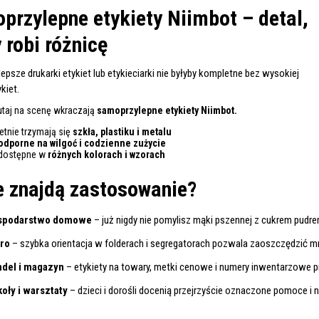
przylepne etykiety Niimbot – detal,
 robi różnicę
epsze drukarki etykiet lub etykieciarki nie byłyby kompletne bez wysokiej
kiet.
tutaj na scenę wkraczają
samoprzylepne etykiety Niimbot.
etnie trzymają się
szkła, plastiku i metalu
odporne na wilgoć i codzienne zużycie
dostępne w
różnych kolorach i wzorach
e znajdą zastosowanie?
spodarstwo domowe
– już nigdy nie pomylisz mąki pszennej z cukrem pudrem
ro
– szybka orientacja w folderach i segregatorach pozwala zaoszczędzić
del i magazyn
– etykiety na towary, metki cenowe i numery inwentarzowe 
oły i warsztaty
– dzieci i dorośli docenią przejrzyście oznaczone pomoce i 