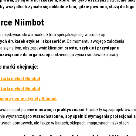
by wszystko trzymało się dokładnie tam, gdzie powinno, służą do teg
rce Niimbot
o międzynarodowa marka, która specjalizuje się w produkcji
ych drukarek etykiet
i akcesoriów
. Od momentu swojego założenia
e się na tym, aby zapewnić klientom
proste, szybkie i przystępne
ozwiązanie do organizacji
codziennego życia i środowiska pracy.
o marki obejmuje:
karki etykiet Niimbot
karki etykiet Niimbot
oprzylepne etykiety Niimbot
tawia na połączenie
innowacji i praktyczności
. Produkty są zaprojektowane
nie wystarczająco
wszechstronne, aby spełnić wymagania profesjonali
twach domowych, ale także w biurach, sklepach, magazynach i szkołach.