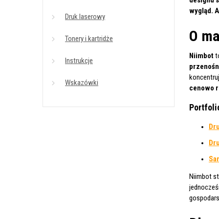
wygląd. A
Druk laserowy
O ma
Tonery i kartridże
Niimbot
t
Instrukcje
przenośn
koncentruj
Wskazówki
cenowo r
Portfoli
Dru
Dru
Sam
Niimbot s
jednocześ
gospodars