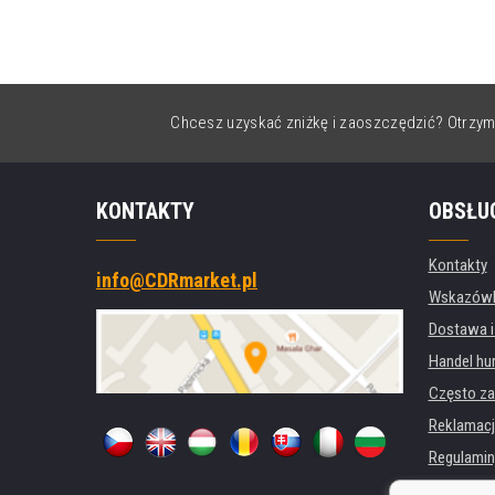
Chcesz uzyskać zniżkę i zaoszczędzić? Otrzym
KONTAKTY
OBSŁU
Kontakty
info@CDRmarket.pl
Wskazówki
Dostawa i
Handel hu
Często za
Reklamacj
Regulamin
Ochrona 