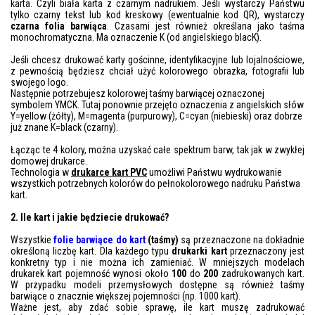
karta. Czyli biała karta z czarnym nadrukiem. Jeśli wystarczy Państwu
tylko czarny tekst lub kod kreskowy (ewentualnie kod QR), wystarczy
czarna folia barwiąca
. Czasami jest również określana jako taśma
monochromatyczna. Ma oznaczenie K (od angielskiego blacK).
Jeśli chcesz drukować karty gościnne, identyfikacyjne lub lojalnościowe,
z pewnością będziesz chciał użyć kolorowego obrazka, fotografii lub
swojego logo.
Następnie potrzebujesz kolorowej taśmy barwiącej oznaczonej
symbolem YMCK. Tutaj ponownie przejęto oznaczenia z angielskich słów
Y=yellow (żółty), M=magenta (purpurowy), C=cyan (niebieski) oraz dobrze
już znane K=black (czarny).
Łącząc te 4 kolory, można uzyskać całe spektrum barw, tak jak w zwykłej
domowej drukarce.
Technologia w
drukarce kart PVC
umożliwi Państwu wydrukowanie
wszystkich potrzebnych kolorów do pełnokolorowego nadruku Państwa
kart.
2. Ile kart i jakie będziecie drukować?
Wszystkie
folie barwiące do kart
(taśmy)
są przeznaczone na dokładnie
określoną liczbę kart. Dla każdego typu
drukarki kart
przeznaczony jest
konkretny typ i nie można ich zamieniać. W mniejszych modelach
drukarek kart pojemność wynosi około
100
do
200
zadrukowanych kart.
W przypadku modeli przemysłowych dostępne są również taśmy
barwiące o znacznie większej pojemności (np. 1000 kart).
Ważne jest, aby zdać sobie sprawę, ile kart muszę zadrukować