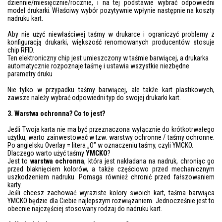
dziennie/miesięcznie/rocznie, i na tej podstawie wybrać odpowiedni
model drukarki. Właściwy wybór pozytywnie wpłynie następnie na koszty
nadruku kart.
Aby nie użyć niewłaściwej taśmy w drukarce i ograniczyć problemy z
konfiguracją drukarki, większość renomowanych producentów stosuje
chip RFID.
Ten elektroniczny chip jest umieszczony w taśmie barwiącej, a drukarka
automatycznie rozpoznaje taśmę i ustawia wszystkie niezbędne
parametry druku
Nie tylko w przypadku taśmy barwiącej, ale także kart plastikowych,
zawsze należy wybrać odpowiedni typ do swojej drukarki kart.
3. Warstwa ochronna? Co to jest?
Jeśli Twoja karta nie ma być przeznaczona wyłącznie do krótkotrwałego
użytku, warto zainwestować w tzw. warstwy ochronne / taśmy ochronne.
Po angielsku Overlay = litera „O” w oznaczeniu taśmy, czyli YMCKO.
Dlaczego warto użyć taśmy
YMCKO
?
Jest to
warstwa ochronna
, która jest nakładana na nadruk, chroniąc go
przed blaknięciem kolorów, a także częściowo przed mechanicznym
uszkodzeniem nadruku. Pomaga również chronić przed fałszowaniem
karty.
Jeśli chcesz zachować wyraziste kolory swoich kart, taśma barwiąca
YMCKO będzie dla Ciebie najlepszym rozwiązaniem. Jednocześnie jest to
obecnie najczęściej stosowany rodzaj do nadruku kart.