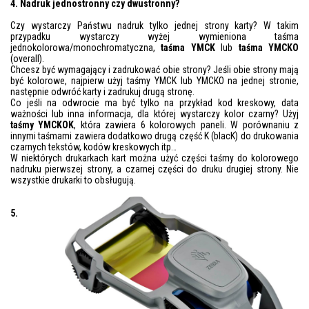
4. Nadruk jednostronny czy dwustronny?
Czy wystarczy Państwu nadruk tylko jednej strony karty? W takim
przypadku wystarczy wyżej wymieniona taśma
jednokolorowa/monochromatyczna,
taśma YMCK
lub
taśma YMCKO
(overall).
Chcesz być wymagający i zadrukować obie strony? Jeśli obie strony mają
być kolorowe, najpierw użyj taśmy YMCK lub YMCKO na jednej stronie,
następnie odwróć karty i zadrukuj drugą stronę.
Co jeśli na odwrocie ma być tylko na przykład kod kreskowy, data
ważności lub inna informacja, dla której wystarczy kolor czarny? Użyj
taśmy YMCKOK
, która zawiera 6 kolorowych paneli. W porównaniu z
innymi taśmami zawiera dodatkowo drugą część K (blacK) do drukowania
czarnych tekstów, kodów kreskowych itp…
W niektórych drukarkach kart można użyć części taśmy do kolorowego
nadruku pierwszej strony, a czarnej części do druku drugiej strony. Nie
wszystkie drukarki to obsługują.
5.