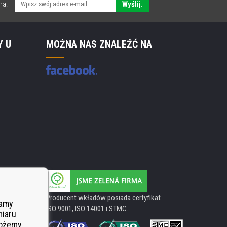
ra.
Wyślij.
Y U
MOŻNA NAS ZNALEŹĆ NA
Producent wkładów posiada certyfikat
wamy
ISO 9001, ISO 14001 i STMC.
miaru
Możemy