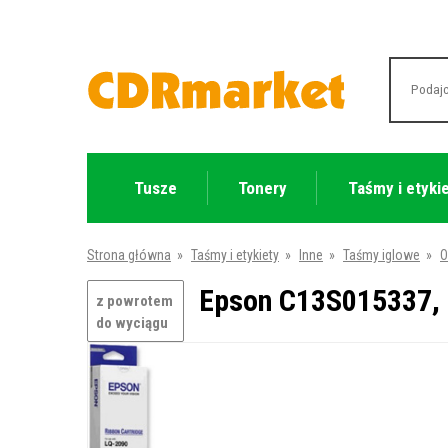
Tusze
Tonery
Taśmy i etyki
Strona główna
»
Taśmy i etykiety
»
Inne
»
Taśmy iglowe
»
O
Epson C13S015337, 
z powrotem
do wyciągu