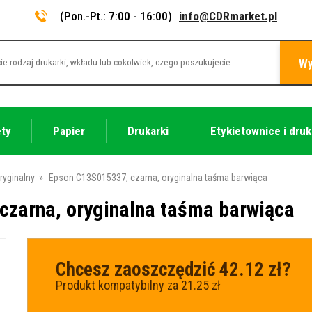
(Pon.-Pt.: 7:00 - 16:00)
info@CDRmarket.pl
Wy
ety
Papier
Drukarki
Etykietownice i druk
ryginalny
»
Epson C13S015337, czarna, oryginalna taśma barwiąca
czarna, oryginalna taśma barwiąca
Chcesz zaoszczędzić 42.12 zł?
Produkt kompatybilny za 21.25 zł