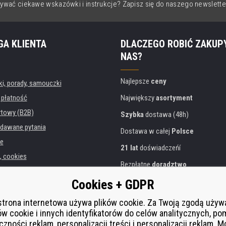
ywać ciekawe wskazówki i instrukcje? Zapisz się do naszego newslette
GA KLIENTA
DLACZEGO ROBIĆ ZAKUP
NAS?
Najlepsze
ceny
, porady, samouczki
 płatność
Największy
asortyment
rtowy (B2B)
Szybka
dostawa (48h)
dawane pytania
Dostawa w całej
Polsce
e
21 lat
doświadczeńí
, cookies
Bezpłatne
doradztwo
danych osobowych
Przyjazne podejście
Cookies + GDPR
instytucji
Złoty
certyfikat
Heureka
rukarek
strona internetowa używa plików cookie. Za Twoją zgodą uży
ów cookie i innych identyfikatorów do celów analitycznych, po
Bezpieczne
płatności online
 zastępcza
czności reklam, personalizacji treści i personalizacji reklam. 