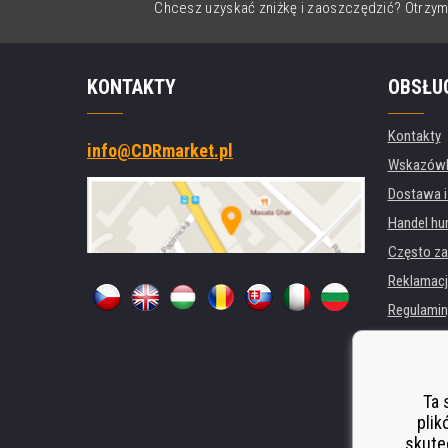
Chcesz uzyskać zniżkę i zaoszczędzić? Otrzym
KONTAKTY
OBSŁU
Kontakty
info@CDRmarket.pl
Wskazówki
Dostawa i
Handel hu
Często za
Reklamacj
Regulamin
Ochrona 
Dla firm i 
Wynajem d
Ta 
plik
Wydajność
skute