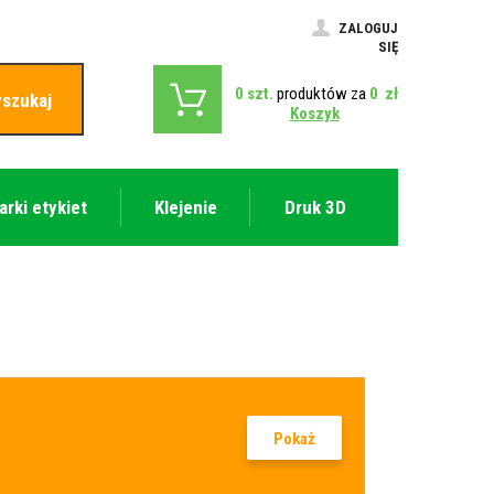
ZALOGUJ
SIĘ
0
szt.
produktów za
0
zł
szukaj
Koszyk
arki etykiet
Klejenie
Druk 3D
Pokaż