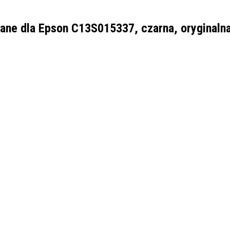
zane dla
Epson C13S015337, czarna, oryginaln