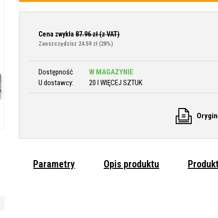
Cena zwykła
87.96
zł (z VAT)
Zaoszczędzisz 24.59 zł
(28%)
Dostępność
W MAGAZYNIE
U dostawcy:
20 I WIĘCEJ SZTUK
Orygin
Parametry
Opis produktu
Produk