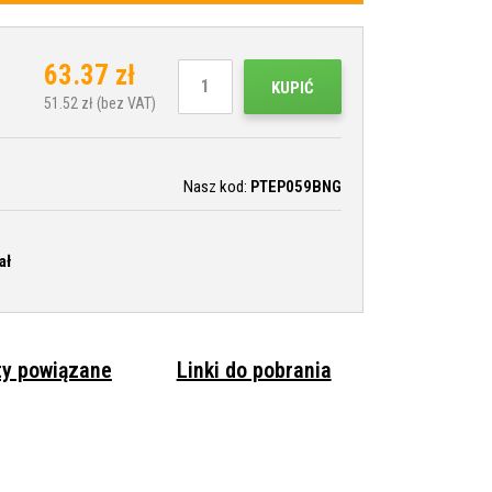
63.37
zł
KUPIĆ
51.52
zł (bez VAT)
Nasz kod:
PTEP059BNG
ał
ty powiązane
Linki do pobrania