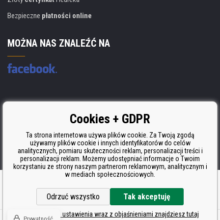
Bezpieczne
płatności online
MOŻNA NAS ZNALEŹĆ NA
Producent wkładów posiada certyfikat
Cookies + GDPR
ISO 9001, ISO 14001 i STMC.
Ta strona internetowa używa plików cookie. Za Twoją zgodą
używamy plików cookie i innych identyfikatorów do celów
analitycznych, pomiaru skuteczności reklam, personalizacji treści i
personalizacji reklam. Możemy udostępniać informacje o Twoim
korzystaniu ze strony naszym partnerom reklamowym, analitycznym i
w mediach społecznościowych.
Oprogramowanie e-commerce
BINARGON.cz
Odrzuć wszystko
Tak akceptuję
Szczegółowe ustawienia wraz z objaśnieniami znajdziesz tutaj
Prywatność