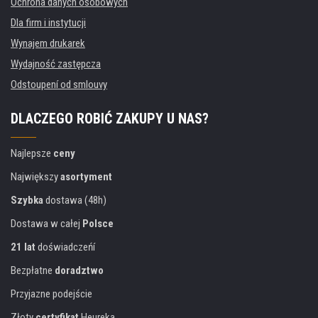
Ochrona danych osobowych
Dla firm i instytucji
Wynajem drukarek
Wydajność zastępcza
Odstoupení od smlouvy
DLACZEGO ROBIĆ ZAKUPY U NAS?
Najlepsze
ceny
Największy
asortyment
Szybka
dostawa (48h)
Dostawa w całej
Polsce
21 lat
doświadczeńí
Bezpłatne
doradztwo
Przyjazne podejście
Złoty
certyfikat
Heureka