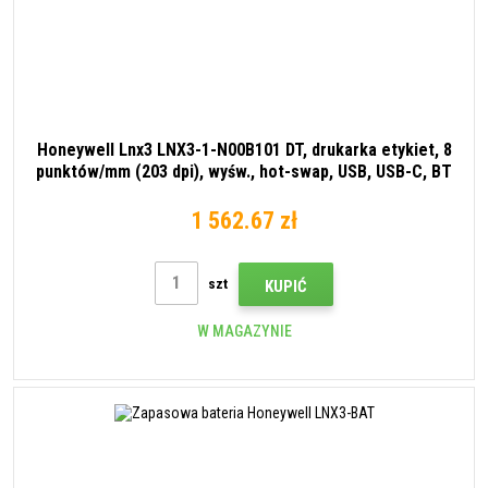
Honeywell Lnx3 LNX3-1-N00B101 DT, drukarka etykiet, 8
punktów/mm (203 dpi), wyśw., hot-swap, USB, USB-C, BT
(BLE, 5.0), Wi‑Fi, NFC, czarna
1 562.67 zł
szt
KUPIĆ
W MAGAZYNIE