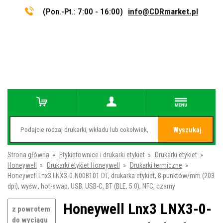
(Pon.-Pt.: 7:00 - 16:00)
info@CDRmarket.pl
Wyszukaj
Strona główna
»
Etykietownice i drukarki etykiet
»
Drukarki etykiet
»
Honeywell
»
Drukarki etykiet Honeywell
»
Drukarki termiczne
»
Honeywell Lnx3 LNX3-0-N00B101 DT, drukarka etykiet, 8 punktów/mm (203
dpi), wyśw., hot-swap, USB, USB-C, BT (BLE, 5.0), NFC, czarny
Honeywell Lnx3 LNX3-0-
z powrotem
do wyciągu