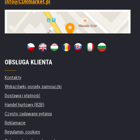
NFC,
info@CDRmarket.pl
czarny
OBSŁUGA KLIENTA
Kontakty
Wskazówki, porady, samouczki
Dostawa i płatność
Handel hurtowy (B2B)
Często zadawane pytania
Reklamacje
Regulamin, cookies