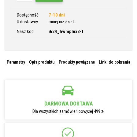
Dostępność
7-10 dni
U dostawcy:
mniej niż 5 szt.
Nasz kod:
i624_hwmplnx3-1
Parametry
Opis produktu
Produkty powiązane
Linki do pobrania
DARMOWA DOSTAWA
Dla wszystkich zamówień powyżej 499 zł