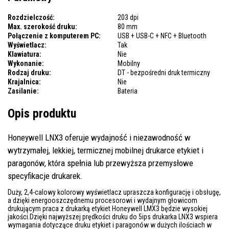
Rozdzielczość:
203 dpi
Max. szerokość druku:
80 mm
Połączenie z komputerem PC:
USB + USB-C + NFC + Bluetooth
Wyświetlacz:
Tak
Klawiatura:
Nie
Wykonanie:
Mobilny
Rodzaj druku:
DT - bezpośredni druk termiczny
Krajalnica:
Nie
Zasilanie:
Bateria
Opis produktu
Honeywell LNX3 oferuje wydajność i niezawodność w
wytrzymałej, lekkiej, termicznej mobilnej drukarce etykiet i
paragonów, która spełnia lub przewyższa przemysłowe
specyfikacje drukarek.
Duży, 2,4-calowy kolorowy wyświetlacz upraszcza konfigurację i obsługę,
a dzięki energooszczędnemu procesorowi i wydajnym głowicom
drukującym praca z drukarką etykiet Honeywell LMX3 będzie wysokiej
jakości.Dzięki najwyższej prędkości druku do 5ips drukarka LNX3 wspiera
wymagania dotyczące druku etykiet i paragonów w dużych ilościach w