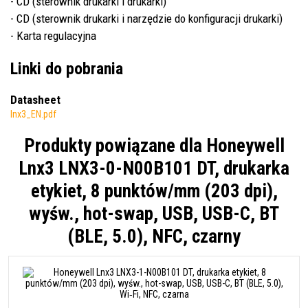
- CD (sterownik drukarki i drukarki)
- CD (sterownik drukarki i narzędzie do konfiguracji drukarki)
- Karta regulacyjna
Linki do pobrania
Datasheet
lnx3_EN.pdf
Produkty powiązane dla
Honeywell
Lnx3 LNX3-0-N00B101 DT, drukarka
etykiet, 8 punktów/mm (203 dpi),
wyśw., hot-swap, USB, USB-C, BT
(BLE, 5.0), NFC, czarny