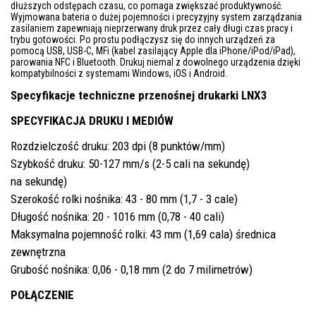
dłuższych odstępach czasu, co pomaga zwiększać produktywność.
Wyjmowana bateria o dużej pojemności i precyzyjny system zarządzania
zasilaniem zapewniają nieprzerwany druk przez cały długi czas pracy i
trybu gotowości. Po prostu podłączysz się do innych urządzeń za
pomocą USB, USB-C, MFi (kabel zasilający Apple dla iPhone/iPod/iPad),
parowania NFC i Bluetooth. Drukuj niemal z dowolnego urządzenia dzięki
kompatybilności z systemami Windows, iOS i Android.
Specyfikacje techniczne przenośnej drukarki LNX3
SPECYFIKACJA DRUKU I MEDIÓW
Rozdzielczość druku: 203 dpi (8 punktów/mm)
Szybkość druku: 50-127 mm/s (2-5 cali na sekundę)
na sekundę)
Szerokość rolki nośnika: 43 - 80 mm (1,7 - 3 cale)
Długość nośnika: 20 - 1016 mm (0,78 - 40 cali)
Maksymalna pojemność rolki: 43 mm (1,69 cala) średnica
zewnętrzna
Grubość nośnika: 0,06 - 0,18 mm (2 do 7 milimetrów)
POŁĄCZENIE