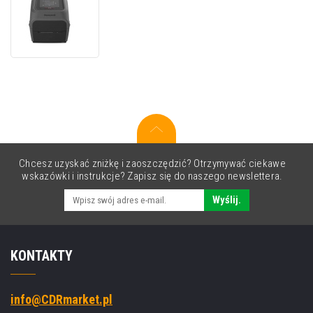
Honeywell
PC45T
PC45T000000200
TT,
8
punktów/mm
(203
dpi),
drukarka
etykiet,
wyświetlacz,
RTC,
Chcesz uzyskać zniżkę i zaoszczędzić? Otrzymywać ciekawe
USB,
wskazówki i instrukcje? Zapisz się do naszego newslettera.
USB
Host,
Wyślij.
Ethernet
KONTAKTY
info@CDRmarket.pl