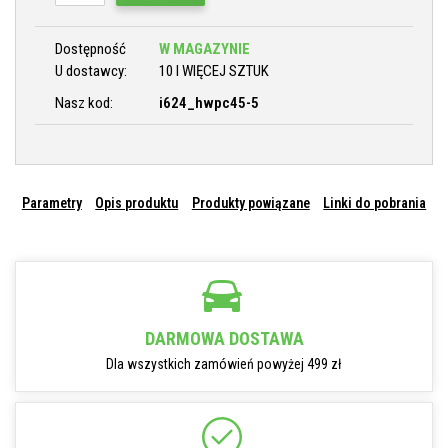
Dostępność
W MAGAZYNIE
U dostawcy:
10 I WIĘCEJ SZTUK
Nasz kod:
i624_hwpc45-5
Parametry
Opis produktu
Produkty powiązane
Linki do pobrania
DARMOWA DOSTAWA
Dla wszystkich zamówień powyżej 499 zł