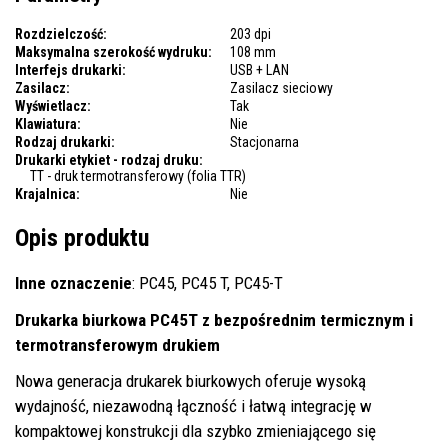
Rozdzielczość:
203 dpi
Maksymalna szerokość wydruku:
108 mm
Interfejs drukarki:
USB + LAN
Zasilacz:
Zasilacz sieciowy
Wyświetlacz:
Tak
Klawiatura:
Nie
Rodzaj drukarki:
Stacjonarna
Drukarki etykiet - rodzaj druku:
TT - druk termotransferowy (folia TTR)
Krajalnica:
Nie
Opis produktu
Inne oznaczenie
: PC45, PC45 T, PC45-T
Drukarka biurkowa PC45T z bezpośrednim termicznym i
termotransferowym drukiem
Nowa generacja drukarek biurkowych oferuje wysoką
wydajność, niezawodną łączność i łatwą integrację w
kompaktowej konstrukcji dla szybko zmieniającego się