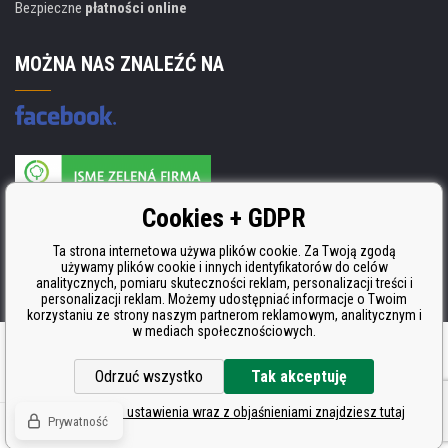
Bezpieczne
płatności online
MOŻNA NAS ZNALEŹĆ NA
Producent wkładów posiada certyfikat
Cookies + GDPR
ISO 9001, ISO 14001 i STMC.
Ta strona internetowa używa plików cookie. Za Twoją zgodą
używamy plików cookie i innych identyfikatorów do celów
analitycznych, pomiaru skuteczności reklam, personalizacji treści i
personalizacji reklam. Możemy udostępniać informacje o Twoim
korzystaniu ze strony naszym partnerom reklamowym, analitycznym i
w mediach społecznościowych.
Oprogramowanie e-commerce
BINARGON.cz
Odrzuć wszystko
Tak akceptuję
Szczegółowe ustawienia wraz z objaśnieniami znajdziesz tutaj
Prywatność
© Wszelkie prawa zastrzeżone CDRmarket.pl
Tonery i kartridże