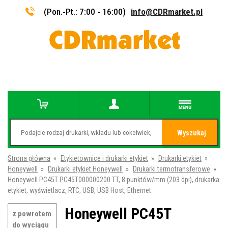
(Pon.-Pt.: 7:00 - 16:00)
info@CDRmarket.pl
Wyszukaj
Strona główna
»
Etykietownice i drukarki etykiet
»
Drukarki etykiet
»
Honeywell
»
Drukarki etykiet Honeywell
»
Drukarki termotransferowe
»
Honeywell PC45T PC45T000000200 TT, 8 punktów/mm (203 dpi), drukarka
etykiet, wyświetlacz, RTC, USB, USB Host, Ethernet
Honeywell PC45T
z powrotem
do wyciągu