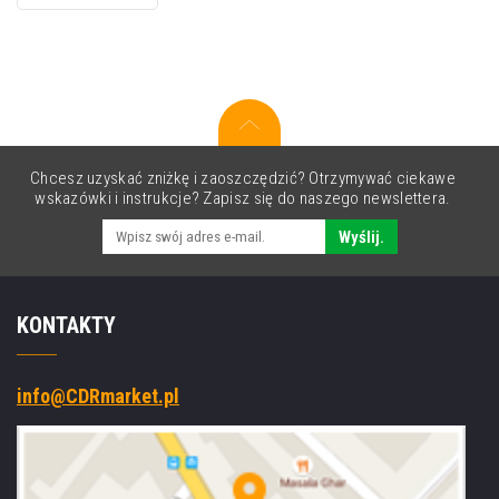
punktów/mm
(203
dpi),
drukarka
etykiet,
RTC,
USB,
RS232,
Chcesz uzyskać zniżkę i zaoszczędzić? Otrzymywać ciekawe
Ethernet
wskazówki i instrukcje? Zapisz się do naszego newslettera.
Wyślij.
KONTAKTY
info@CDRmarket.pl