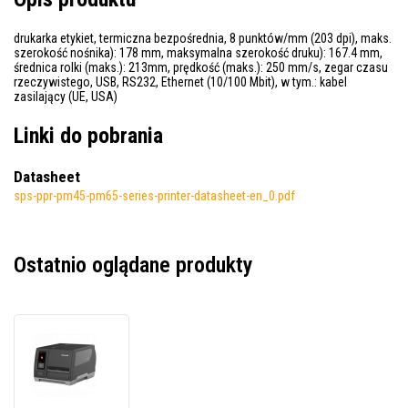
drukarka etykiet, termiczna bezpośrednia, 8 punktów/mm (203 dpi), maks.
szerokość nośnika): 178 mm, maksymalna szerokość druku): 167.4 mm,
średnica rolki (maks.): 213mm, prędkość (maks.): 250 mm/s, zegar czasu
rzeczywistego, USB, RS232, Ethernet (10/100 Mbit), w tym.: kabel
zasilający (UE, USA)
Linki do pobrania
Datasheet
sps-ppr-pm45-pm65-series-printer-datasheet-en_0.pdf
Ostatnio oglądane produkty
Honeywell
PM65
PM65A00000000210,
8