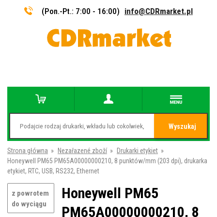
(Pon.-Pt.: 7:00 - 16:00)
info@CDRmarket.pl
Wyszukaj
Strona główna
»
Nezařazené zboží
»
Drukarki etykiet
»
Honeywell PM65 PM65A00000000210, 8 punktów/mm (203 dpi), drukarka
etykiet, RTC, USB, RS232, Ethernet
Honeywell PM65
z powrotem
do wyciągu
PM65A00000000210, 8