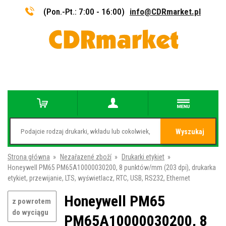
(Pon.-Pt.: 7:00 - 16:00)
info@CDRmarket.pl
Wyszukaj
Strona główna
»
Nezařazené zboží
»
Drukarki etykiet
»
Honeywell PM65 PM65A10000030200, 8 punktów/mm (203 dpi), drukarka
etykiet, przewijanie, LTS, wyświetlacz, RTC, USB, RS232, Ethernet
Honeywell PM65
z powrotem
do wyciągu
PM65A10000030200, 8