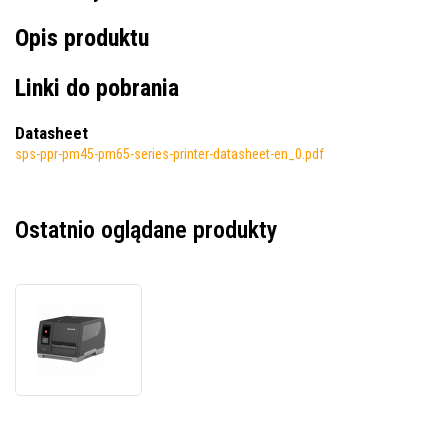
Opis produktu
Linki do pobrania
Datasheet
sps-ppr-pm45-pm65-series-printer-datasheet-en_0.pdf
Ostatnio oglądane produkty
Honeywell
PM65
PM65A10000030200,
8
punktów/mm
(203
dpi),