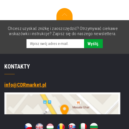
drukarka
etykiet,
przewijanie,
LTS,
wyświetlacz,
Chcesz uzyskać zniżkę i zaoszczędzić? Otrzymywać ciekawe
RTC,
wskazówki i instrukcje? Zapisz się do naszego newslettera.
USB,
RS232,
Wyślij.
Ethernet
KONTAKTY
info@CDRmarket.pl