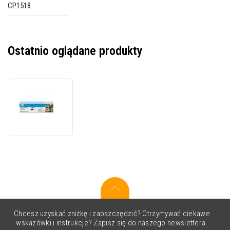
CP1518
Ostatnio oglądane produkty
HP
125A
CB540A
czarny
(black)
oryginalny
toner
Chcesz uzyskać zniżkę i zaoszczędzić? Otrzymywać ciekawe
wskazówki i instrukcje? Zapisz się do naszego newslettera.