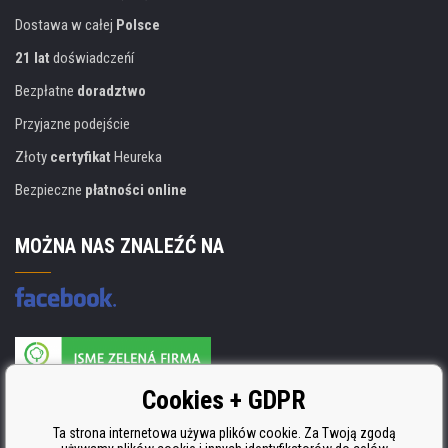
Dostawa w całej
Polsce
21 lat
doświadczeńí
Bezpłatne
doradztwo
Przyjazne podejście
Złoty
certyfikat
Heureka
Bezpieczne
płatności online
MOŻNA NAS ZNALEŹĆ NA
Producent wkładów posiada certyfikat
Cookies + GDPR
ISO 9001, ISO 14001 i STMC.
Ta strona internetowa używa plików cookie. Za Twoją zgodą