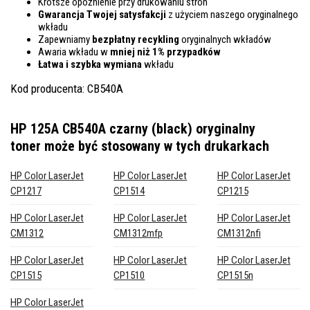
Krótsze opóźnienie przy drukowaniu stron
Gwarancja Twojej satysfakcji
z użyciem naszego oryginalnego
wkładu
Zapewniamy
bezpłatny recykling
oryginalnych wkładów
Awaria wkładu w
mniej niż 1% przypadków
Łatwa i szybka wymiana
wkładu
Kod producenta: CB540A
HP 125A CB540A czarny (black) oryginalny
toner
może być stosowany w tych drukarkach
HP Color LaserJet
HP Color LaserJet
HP Color LaserJet
CP1217
CP1514
CP1215
HP Color LaserJet
HP Color LaserJet
HP Color LaserJet
CM1312
CM1312mfp
CM1312nfi
HP Color LaserJet
HP Color LaserJet
HP Color LaserJet
CP1515
CP1510
CP1515n
HP Color LaserJet