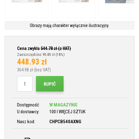
Obrazy mają charakter wyłącznie ilustracyjny.
Cena zwykła
544.78
zł (z VAT)
Zaoszczędzisz 95.85 zł
(18%)
448.93
zł
364.98
zł (bez VAT)
KUPIĆ
Dostępność
W MAGAZYNIE
U dostawcy:
100 I WIĘCEJ SZTUK
Nasz kod:
CHPCB540AXNG