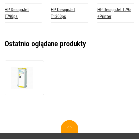
HP DesignJet
HP DesignJet
HP DesignJet T795
T790ps
T1300ps
ePrinter
Ostatnio oglądane produkty
HP
72
C9373A
żółty
(yellow)
oryginalny
kartridż