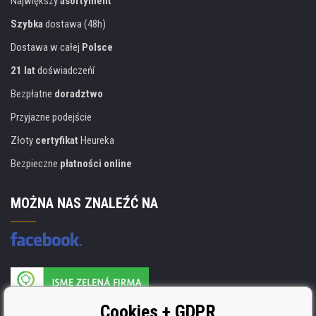
Największy
asortyment
Szybka
dostawa (48h)
Dostawa w całej
Polsce
21 lat
doświadczeńí
Bezpłatne
doradztwo
Przyjazne podejście
Złoty
certyfikat
Heureka
Bezpieczne
płatności online
MOŻNA NAS ZNALEŹĆ NA
Producent wkładów posiada certyfikat
Cookies + GDPR