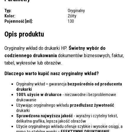
Typ:
Oryginalny
Kolor:
Żółty
Pojemność [ml]:
130
Opis produktu
Oryginalny wkład do drukarki HP.
Świetny wybór do
codziennego drukowania
dokumentów biznesowych, faktur,
tabel, wykresów lub obrazów.
Dlaczego warto kupić nasz oryginalny wkład?
Oryginalny wkład = gwarancja
bezpośrednio od producenta
drukarki
100% użycie w drukarce
- niezawodne i bezproblemowe
drukowanie
Używając oryginalnego wkładu
przedłużasz żywotność
drukarki
Sprawdzona najwyższa jakość
- wyraźny i czytelny tekst,
delikatna grafika, lepsza jakość obrazów
Użycie oryginalnego wkładu oferuje szybkie i wysokie osiągi, a
mimo to stabilne wyniki =
EFEKTYWNE DRUKOWANIE