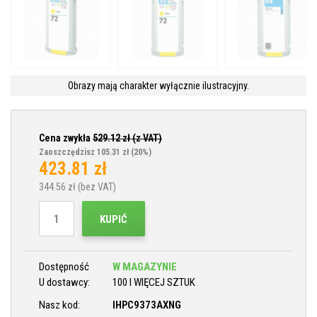
Obrazy mają charakter wyłącznie ilustracyjny.
Cena zwykła
529.12
zł (z VAT)
Zaoszczędzisz 105.31 zł
(20%)
423.81
zł
344.56
zł (bez VAT)
KUPIĆ
Dostępność
W MAGAZYNIE
U dostawcy:
100 I WIĘCEJ SZTUK
Nasz kod:
IHPC9373AXNG