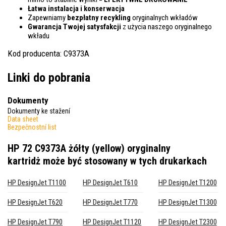
Łatwa instalacja i konserwacja
Zapewniamy
bezpłatny recykling
oryginalnych wkładów
Gwarancja Twojej satysfakcji
z użycia naszego oryginalnego
wkładu
Kod producenta: C9373A
Linki do pobrania
Dokumenty
Dokumenty ke stažení
Data sheet
Bezpečnostní list
HP 72 C9373A żółty (yellow) oryginalny
kartridż
może być stosowany w tych drukarkach
HP DesignJet T1100
HP DesignJet T610
HP DesignJet T1200
HP DesignJet T620
HP DesignJet T770
HP DesignJet T1300
HP DesignJet T790
HP DesignJet T1120
HP DesignJet T2300