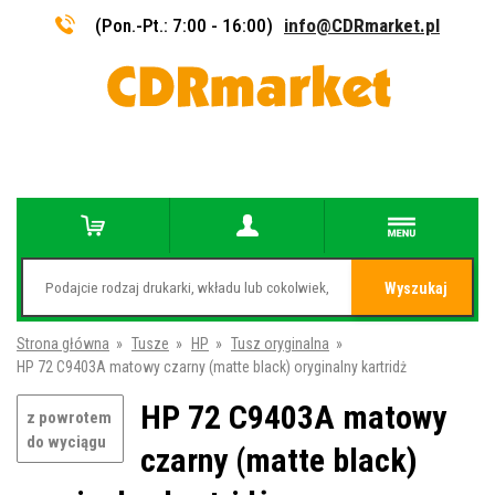
(Pon.-Pt.: 7:00 - 16:00)
info@CDRmarket.pl
Wyszukaj
Strona główna
»
Tusze
»
HP
»
Tusz oryginalna
»
HP 72 C9403A matowy czarny (matte black) oryginalny kartridż
HP 72 C9403A matowy
z powrotem
do wyciągu
czarny (matte black)