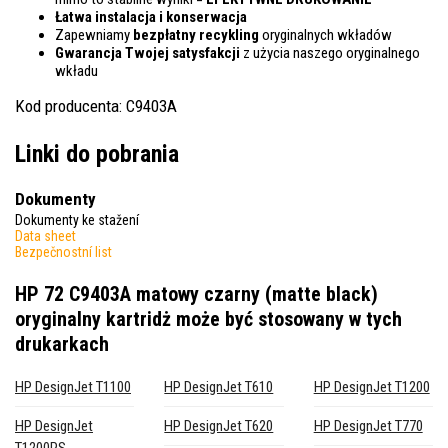
Łatwa instalacja i konserwacja
Zapewniamy
bezpłatny recykling
oryginalnych wkładów
Gwarancja Twojej satysfakcji
z użycia naszego oryginalnego
wkładu
Kod producenta: C9403A
Linki do pobrania
Dokumenty
Dokumenty ke stažení
Data sheet
Bezpečnostní list
HP 72 C9403A matowy czarny (matte black)
oryginalny kartridż
może być stosowany w tych
drukarkach
HP DesignJet T1100
HP DesignJet T610
HP DesignJet T1200
HP DesignJet
HP DesignJet T620
HP DesignJet T770
T1200PS