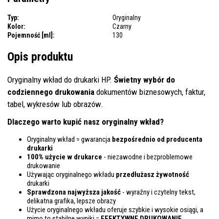
Typ:
Oryginalny
Kolor:
Czarny
Pojemność [ml]:
130
Opis produktu
Oryginalny wkład do drukarki HP.
Świetny wybór do
codziennego drukowania
dokumentów biznesowych, faktur,
tabel, wykresów lub obrazów.
Dlaczego warto kupić nasz oryginalny wkład?
Oryginalny wkład = gwarancja
bezpośrednio od producenta
drukarki
100% użycie w drukarce
- niezawodne i bezproblemowe
drukowanie
Używając oryginalnego wkładu
przedłużasz żywotność
drukarki
Sprawdzona najwyższa jakość
- wyraźny i czytelny tekst,
delikatna grafika, lepsze obrazy
Użycie oryginalnego wkładu oferuje szybkie i wysokie osiągi, a
mimo to stabilne wyniki =
EFEKTYWNE DRUKOWANIE