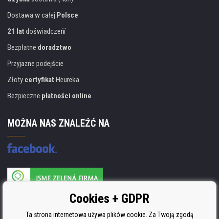
Dostawa w całej
Polsce
21 lat
doświadczeńí
Bezpłatne
doradztwo
Przyjazne podejście
Złoty
certyfikat
Heureka
Bezpieczne
płatności online
MOŻNA NAS ZNALEŹĆ NA
Producent wkładów posiada certyfikat
Cookies + GDPR
ISO 9001, ISO 14001 i STMC.
Ta strona internetowa używa plików cookie. Za Twoją zgodą