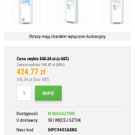
Obrazy mają charakter wyłącznie ilustracyjny.
Cena zwykła
530.24
zł (z VAT)
Zaoszczędzisz 105.47 zł
(20%)
424.77
zł
345.34
zł (bez VAT)
KUPIĆ
Dostępność
W MAGAZYNIE
U dostawcy:
50 I WIĘCEJ SZTUK
Nasz kod:
IHPC9403AXNG