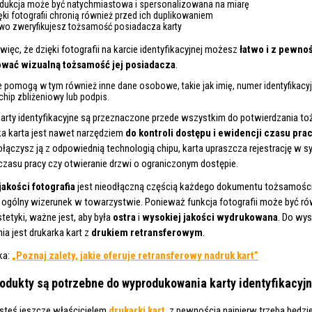
dukcja może być natychmiastowa i spersonalizowana na miarę
ęki fotografii chronią również przed ich duplikowaniem
wo zweryfikujesz tożsamość posiadacza karty
więc, że dzięki fotografii na karcie identyfikacyjnej możesz
łatwo i z pewno
ować wizualną tożsamość jej posiadacza
.
 pomogą w tym również inne dane osobowe, takie jak imię, numer identyfikacyj
chip zbliżeniowy lub podpis.
karty identyfikacyjne są przeznaczone przede wszystkim do potwierdzania t
ka karta jest nawet narzędziem
do kontroli dostępu i ewidencji czasu pra
ączysz ją z odpowiednią technologią chipu, karta upraszcza rejestrację w s
czasu pracy czy otwieranie drzwi o ograniczonym dostępie.
jakości fotografia
jest nieodłączną częścią każdego dokumentu tożsamości
ć ogólny wizerunek w towarzystwie. Ponieważ funkcja fotografii może być r
tetyki, ważne jest, aby była
ostra
i
wysokiej jakości wydrukowana
. Do wys
a jest drukarka kart z
drukiem retransferowym
.
ka:
„Poznaj zalety, jakie oferuje retransferowy nadruk kart”
rodukty są potrzebne do wyprodukowania karty identyfikacyjn
jesteś jeszcze właścicielem
drukarki kart
, z pewnością najpierw trzeba będzi