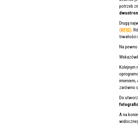
potrzeb zn
dwustro
Drugą naj
(RFID)
. R
trwałości 
Na pewno 
Wskazów
Kolejnym 
oprogram
imieniem,
zarówno o
Do utworz
fotografi
A na koni
widocznego