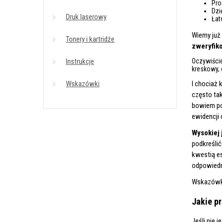
Pro
Dzi
Druk laserowy
Łat
Wiemy już 
Tonery i kartridże
zweryfik
Instrukcje
Oczywiście
kreskowy, 
Wskazówki
I chociaż 
często ta
bowiem poł
ewidencji 
Wysokiej 
podkreśli
kwestią es
odpowiedni
Wskazów
Jakie p
Jeśli nie 