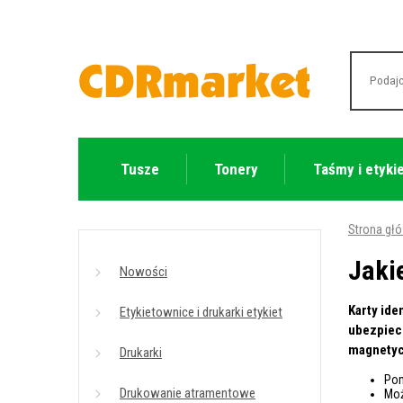
Tusze
Tonery
Taśmy i etyki
Strona gł
Jaki
Nowości
Karty ide
Etykietownice i drukarki etykiet
ubezpiecz
magnetycz
Drukarki
Pom
Drukowanie atramentowe
Moż