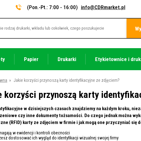
(Pon.-Pt.: 7:00 - 16:00)
info@CDRmarket.pl
Wy
ety
Papier
Drukarki
Etykietownice i druk
ówna
»
Jakie korzyści przynoszą karty identyfikacyjne ze zdjęciem?
e korzyści przynoszą karty identyfika
ntyfikacyjne w dzisiejszych czasach znajdziemy na każdym kroku, niez
eniowe czy inne dokumenty tożsamości. Do czego jednak można wykorz
ne (RFID) karty ze zdjęciem w firmie i jak mogą one przyczyniać się
agają w ewidencji i kontroli obecności
esz dostosować ich wygląd do identyfikacji wizualnej swojej firmy