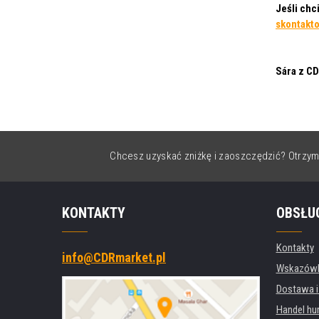
Jeśli chc
skontakto
Sára z C
Chcesz uzyskać zniżkę i zaoszczędzić? Otrzym
KONTAKTY
OBSŁU
Kontakty
info@CDRmarket.pl
Wskazówki
Dostawa i
Handel hu