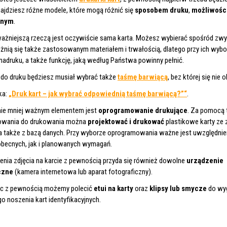
ajdziesz różne modele, które mogą różnić się
sposobem druku
,
możliwości
nnym
.
ważniejszą rzeczą jest oczywiście sama karta. Możesz wybierać spośród zw
óżnią się także zastosowanym materiałem i trwałością, dlatego przy ich w
nadruku, a także funkcję, jaką według Państwa powinny pełnić.
do druku będziesz musiał wybrać także
taśmę barwiącą
, bez której się nie 
ka:
„Druk kart – jak wybrać odpowiednią taśmę barwiącą?”“
.
nie mniej ważnym elementem jest
oprogramowanie drukujące
. Za pomocą 
owania do drukowania można
projektować i drukować
plastikowe karty ze 
 a także z bazą danych. Przy wyborze oprogramowania ważne jest uwzględnie
becnych, jak i planowanych wymagań.
enia zdjęcia na karcie z pewnością przyda się również dowolne
urządzenie
czne
(kamera internetowa lub aparat fotograficzny).
ec z pewnością możemy polecić
etui na karty
oraz
klipsy lub smycze
do wy
 noszenia kart identyfikacyjnych.