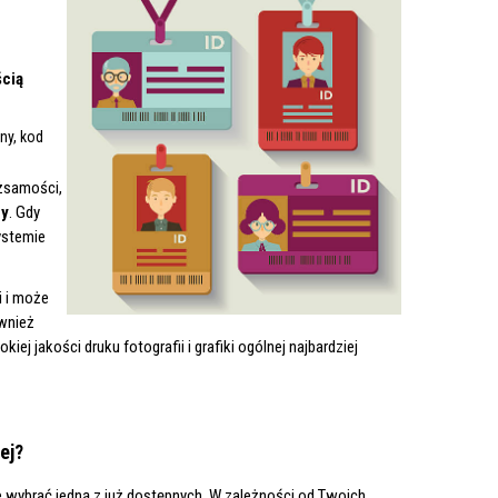
ścią
ny, kod
ożsamości,
cy
. Gdy
ystemie
 i może
ównież
okiej jakości druku fotografii i grafiki ogólnej najbardziej
ej?
e wybrać jedną z już dostępnych. W zależności od Twoich