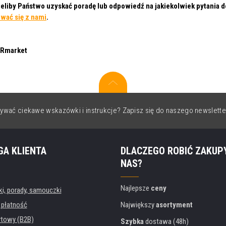
ieliby Państwo uzyskać poradę lub odpowiedź na jakiekolwiek pytania
wać się z nami
.
DRmarket
ywać ciekawe wskazówki i instrukcje? Zapisz się do naszego newslette
GA KLIENTA
DLACZEGO ROBIĆ ZAKUP
NAS?
Najlepsze
ceny
, porady, samouczki
 płatność
Największy
asortyment
rtowy (B2B)
Szybka
dostawa (48h)