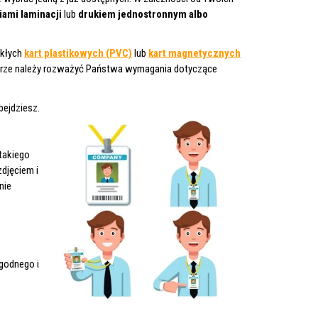
ami laminacji
lub
drukiem jednostronnym albo
ykłych
kart plastikowych (PVC)
lub
kart magnetycznych
yborze należy rozważyć Państwa wymagania dotyczące
obejdziesz.
takiego
zdjęciem i
nie
godnego i