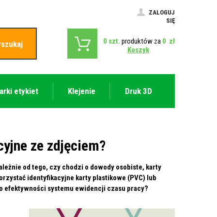
ZALOGUJ
SIĘ
0
szt.
produktów za
0
zł
szukaj
Koszyk
arki etykiet
Klejenie
Druk 3D
cyjne ze zdjęciem?
ależnie od tego, czy chodzi o dowody osobiste, karty
ystać identyfikacyjne karty plastikowe (PVC) lub
 do efektywności systemu ewidencji czasu pracy?