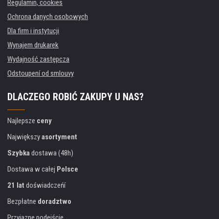
Regulamin, cookies
Ochrona danych osobowych
Dla firm i instytucji
Wynajem drukarek
Wydajność zastępcza
Odstoupení od smlouvy
DLACZEGO ROBIĆ ZAKUPY U NAS?
Najlepsze
ceny
Największy
asortyment
Szybka
dostawa (48h)
Dostawa w całej
Polsce
21 lat
doświadczeńí
Bezpłatne
doradztwo
Przyjazne podejście