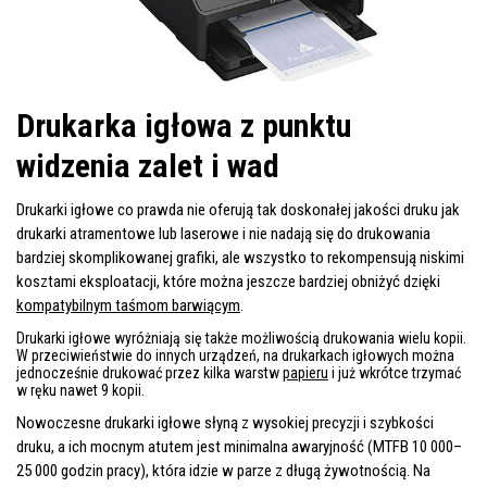
Drukarka igłowa z punktu
widzenia zalet i wad
Drukarki igłowe co prawda nie oferują tak doskonałej jakości druku jak
drukarki atramentowe lub laserowe i nie nadają się do drukowania
bardziej skomplikowanej grafiki, ale wszystko to rekompensują niskimi
kosztami eksploatacji, które można jeszcze bardziej obniżyć dzięki
kompatybilnym taśmom barwiącym
.
Drukarki igłowe wyróżniają się także możliwością drukowania wielu kopii.
W przeciwieństwie do innych urządzeń, na drukarkach igłowych można
jednocześnie drukować przez kilka warstw
papieru
i już wkrótce trzymać
w ręku nawet 9 kopii.
Nowoczesne drukarki igłowe słyną z wysokiej precyzji i szybkości
druku, a ich mocnym atutem jest minimalna awaryjność (MTFB 10 000–
25 000 godzin pracy), która idzie w parze z długą żywotnością. Na