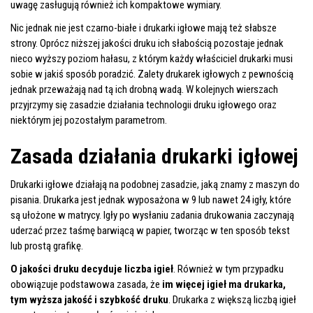
uwagę zasługują również ich kompaktowe wymiary.
Nic jednak nie jest czarno-białe i drukarki igłowe mają też słabsze
strony. Oprócz niższej jakości druku ich słabością pozostaje jednak
nieco wyższy poziom hałasu, z którym każdy właściciel drukarki musi
sobie w jakiś sposób poradzić. Zalety drukarek igłowych z pewnością
jednak przeważają nad tą ich drobną wadą. W kolejnych wierszach
przyjrzymy się zasadzie działania technologii druku igłowego oraz
niektórym jej pozostałym parametrom.
Zasada działania drukarki igłowej
Drukarki igłowe działają na podobnej zasadzie, jaką znamy z maszyn do
pisania. Drukarka jest jednak wyposażona w 9 lub nawet 24 igły, które
są ułożone w matrycy. Igły po wysłaniu zadania drukowania zaczynają
uderzać przez taśmę barwiącą w papier, tworząc w ten sposób tekst
lub prostą grafikę.
O jakości druku decyduje liczba igieł
. Również w tym przypadku
obowiązuje podstawowa zasada, że
im więcej igieł ma drukarka,
tym wyższa jakość i szybkość druku
. Drukarka z większą liczbą igieł