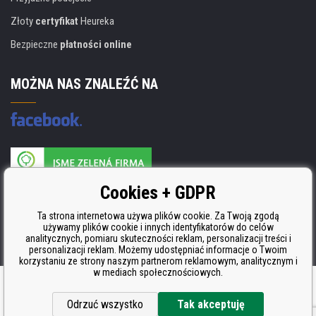
Złoty
certyfikat
Heureka
Bezpieczne
płatności online
MOŻNA NAS ZNALEŹĆ NA
Producent wkładów posiada certyfikat
Cookies + GDPR
ISO 9001, ISO 14001 i STMC.
Ta strona internetowa używa plików cookie. Za Twoją zgodą
używamy plików cookie i innych identyfikatorów do celów
analitycznych, pomiaru skuteczności reklam, personalizacji treści i
personalizacji reklam. Możemy udostępniać informacje o Twoim
korzystaniu ze strony naszym partnerom reklamowym, analitycznym i
w mediach społecznościowych.
Oprogramowanie e-commerce
BINARGON.cz
Odrzuć wszystko
Tak akceptuję