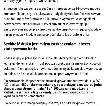
w matrycy jest z reguły również cichsza.
Z tego punktu widzenia szczególnie interesujące są 24-igłowe modele
drukarek. Nadają się do drukowania małych
etykiet
, kodów kreskowych
oraz dokumentów firmowych lub umów z wyższymi wymaganiami
dotyczącymi jakości druku. Z kolei drukarki 9-igłowe znajdują
zastosowanie raczej przy drukowaniu dokumentów księgowych, gdzie
mniejszy nacisk kładzie się na jakość tekstu lub prostej grafiki.
Szybkość druku jest miłym zaskoczeniem, cieszy
zintegrowana karta
Podczas gdy w przeszłości właściciele starszych typów drukarek z
jedną lub dwiema igłami mogli podczas drukowania wielostronicowych
dokumentów zaparzyć, a nawet spokojnie wypić kawę albo wyskoczyć
na obiad, dziś na wydruki poczekasz nieporównywalnie krócej.
Dla porównania. Współczesne drukarki igłowe standardowo drukują 360,
430, a nawet
680 znaków na sekundę, co w praktyce oznacza, że jedną
standardową stronę formatu A4 z 1 800 znakami urządzenie
wydrukuje w niecałe trzy sekundy
. Jest to więc różnica, która nie
wymaga żadnego komentarza.
Dla pełności informacji dodajmy jeszcze, że drukarki igłowe można