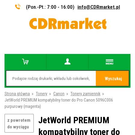
(Pon.-Pt.: 7:00 - 16:00)
info@CDRmarket.pl
Wyszukaj
Strona główna
»
Tonery
»
Canon
»
Tonery zamiennik
»
JetWorld PREMIUM kompatybilny toner do Pro Canon 5096C006
purpurowy (magenta)
JetWorld PREMIUM
z powrotem
do wyciągu
kompatybilny toner do