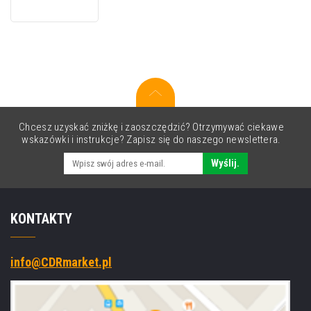
toner
do
Pro
Canon
5096C006
purpurowy
(magenta)
Chcesz uzyskać zniżkę i zaoszczędzić? Otrzymywać ciekawe
wskazówki i instrukcje? Zapisz się do naszego newslettera.
Wyślij.
KONTAKTY
info@CDRmarket.pl