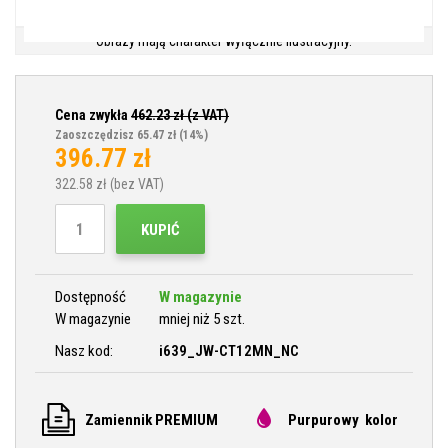
Obrazy mają charakter wyłącznie ilustracyjny.
Cena zwykła
462.23
zł (z VAT)
Zaoszczędzisz 65.47 zł
(14%)
396.77
zł
322.58
zł (bez VAT)
KUPIĆ
Dostępność
W magazynie
W magazynie
mniej niż 5 szt.
Nasz kod:
i639_JW-CT12MN_NC
Zamiennik PREMIUM
Purpurowy kolor