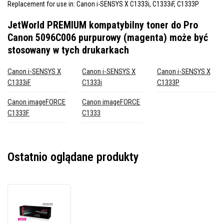
Replacement for use in: Canon i-SENSYS X C1333i, C1333iF, C1333P
JetWorld PREMIUM kompatybilny toner do Pro
Canon 5096C006 purpurowy (magenta)
może być
stosowany w tych drukarkach
Canon i-SENSYS X
Canon i-SENSYS X
Canon i-SENSYS X
C1333iF
C1333i
C1333P
Canon imageFORCE
Canon imageFORCE
C1333F
C1333
Ostatnio oglądane produkty
JetWorld
PREMIUM
kompatybilny