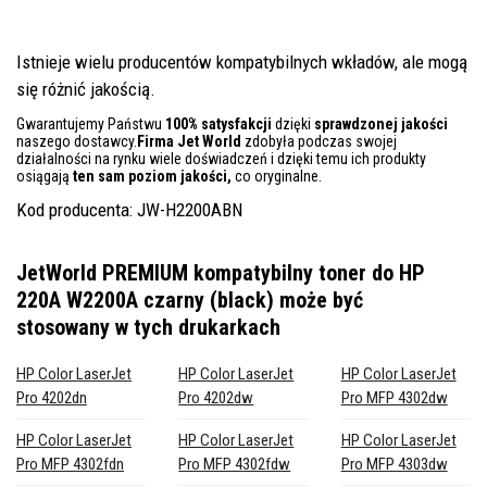
Istnieje wielu producentów kompatybilnych wkładów, ale mogą
się różnić jakością.
Gwarantujemy Państwu
100% satysfakcji
dzięki
sprawdzonej jakości
naszego dostawcy.
Firma Jet World
zdobyła podczas swojej
działalności na rynku wiele doświadczeń i dzięki temu ich produkty
osiągają
ten sam poziom jakości,
co oryginalne.
Kod producenta: JW-H2200ABN
JetWorld PREMIUM kompatybilny toner do HP
220A W2200A czarny (black)
może być
stosowany w tych drukarkach
HP Color LaserJet
HP Color LaserJet
HP Color LaserJet
Pro 4202dn
Pro 4202dw
Pro MFP 4302dw
HP Color LaserJet
HP Color LaserJet
HP Color LaserJet
Pro MFP 4302fdn
Pro MFP 4302fdw
Pro MFP 4303dw