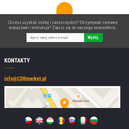
czarny
(black)
Chcesz uzyskać zniżkę i zaoszczędzić? Otrzymywać ciekawe
wskazówki i instrukcje? Zapisz się do naszego newslettera.
Wyślij.
KONTAKTY
info@CDRmarket.pl