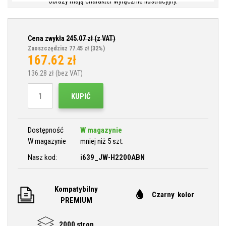
Obrazy mają charakter wyłącznie ilustracyjny.
Cena zwykła
245.07
zł (z VAT)
Zaoszczędzisz 77.45 zł
(32%)
167.62
zł
136.28
zł (bez VAT)
KUPIĆ
Dostępność
W magazynie
W magazynie
mniej niż 5 szt.
Nasz kod:
i639_JW-H2200ABN
Kompatybilny
Czarny kolor
PREMIUM
2000 stron