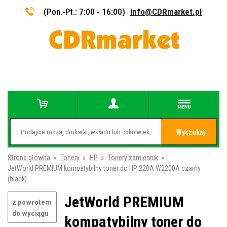
(Pon.-Pt.: 7:00 - 16:00)
info@CDRmarket.pl
Wyszukaj
Strona główna
»
Tonery
»
HP
»
Tonery zamiennik
»
JetWorld PREMIUM kompatybilny toner do HP 220A W2200A czarny
(black)
JetWorld PREMIUM
z powrotem
do wyciągu
kompatybilny toner do