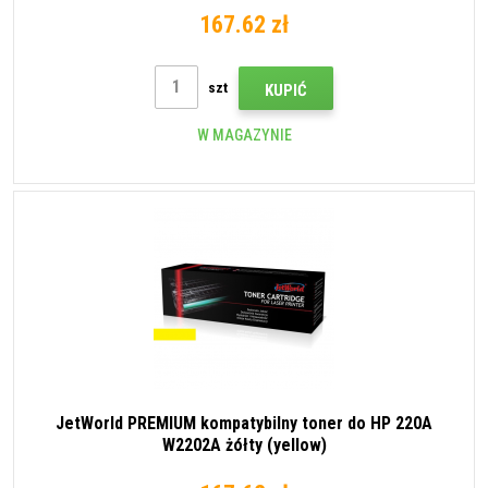
167.62 zł
szt
KUPIĆ
W MAGAZYNIE
JetWorld PREMIUM kompatybilny toner do HP 220A
W2202A żółty (yellow)