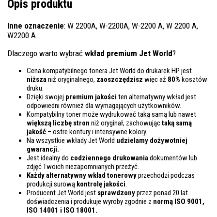
Opis produktu
Inne oznaczenie
: W 2200A, W-2200A, W-2200 A, W 2200 A,
W2200 A
Dlaczego warto wybrać
wkład premium Jet World
?
Cena kompatybilnego tonera Jet World do drukarek HP jest
niższa
niż oryginalnego,
zaoszczędzisz
więc aż
80%
kosztów
druku.
Dzięki swojej
premium jakości
ten alternatywny wkład jest
odpowiedni również dla wymagających użytkowników.
Kompatybilny toner może wydrukować taką samą lub nawet
większą liczbę stron
niż oryginał, zachowując
taką samą
jakość
– ostre kontury i intensywne kolory.
Na wszystkie wkłady Jet World
udzielamy dożywotniej
gwarancji.
Jest idealny do
codziennego drukowania
dokumentów lub
zdjęć Twoich niezapomnianych przeżyć.
Każdy alternatywny wkład tonerowy
przechodzi podczas
produkcji surową
kontrolę
jakości
.
Producent Jet World jest
sprawdzony
przez ponad 20 lat
doświadczenia i produkuje wyroby zgodnie z
normą ISO 9001,
ISO 14001
i ISO 18001.