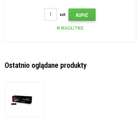
szt
KUPIĆ
W MAGAZYNIE
Ostatnio oglądane produkty
JetWorld
PREMIUM
kompatybilny
toner
do
HP
220A
W2200A