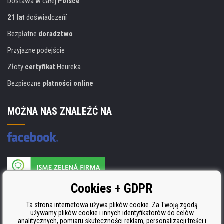
Dostawa w całej
Polsce
21 lat
doświadczeńí
Bezpłatne
doradztwo
Przyjazne podejście
Złoty
certyfikat
Heureka
Bezpieczne
płatności online
MOŻNA NAS ZNALEŹĆ NA
Producent wkładów posiada certyfikat
Cookies + GDPR
ISO 9001, ISO 14001 i STMC.
Ta strona internetowa używa plików cookie. Za Twoją zgodą
używamy plików cookie i innych identyfikatorów do celów
analitycznych, pomiaru skuteczności reklam, personalizacji treści i