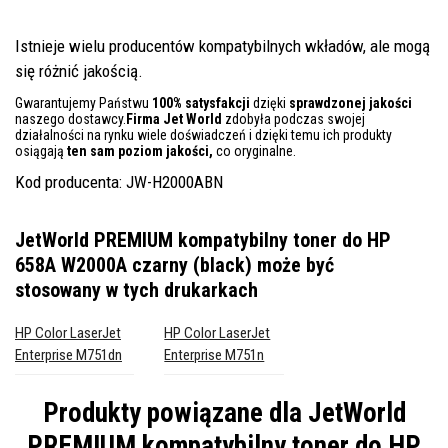
Istnieje wielu producentów kompatybilnych wkładów, ale mogą
się różnić jakością.
Gwarantujemy Państwu
100% satysfakcji
dzięki
sprawdzonej jakości
naszego dostawcy.
Firma Jet World
zdobyła podczas swojej
działalności na rynku wiele doświadczeń i dzięki temu ich produkty
osiągają
ten sam poziom jakości,
co oryginalne.
Kod producenta: JW-H2000ABN
JetWorld PREMIUM kompatybilny toner do HP
658A W2000A czarny (black)
może być
stosowany w tych drukarkach
HP Color LaserJet
HP Color LaserJet
Enterprise M751dn
Enterprise M751n
Produkty powiązane dla
JetWorld
PREMIUM kompatybilny toner do HP