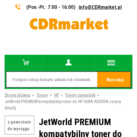
(Pon.-Pt.: 7:00 - 16:00)
info@CDRmarket.pl
Wyszukaj
Strona główna
»
Tonery
»
HP
»
Tonery zamiennik
»
JetWorld PREMIUM kompatybilny toner do HP 658A W2000A czarny
(black)
JetWorld PREMIUM
z powrotem
do wyciągu
kompatybilny toner do