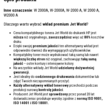
Inne oznaczenie
: W 2000A, W-2000A, W-2000 A, W 2000 A,
W2000 A
Dlaczego warto wybrać
wkład premium Jet World
?
Cena kompatybilnego tonera Jet World do drukarek HP jest
niższa
niż oryginalnego,
zaoszczędzisz
więc aż
80%
kosztów
druku.
Dzięki swojej
premium jakości
ten alternatywny wkład jest
odpowiedni również dla wymagających użytkowników.
Kompatybilny toner może wydrukować taką samą lub nawet
większą liczbę stron
niż oryginał, zachowując
taką samą
jakość
– ostre kontury i intensywne kolory.
Na wszystkie wkłady Jet World
udzielamy dożywotniej
gwarancji.
Jest idealny do
codziennego drukowania
dokumentów lub
zdjęć Twoich niezapomnianych przeżyć.
Każdy alternatywny wkład tonerowy
przechodzi podczas
produkcji surową
kontrolę
jakości
.
Producent Jet World jest
sprawdzony
przez ponad 20 lat
doświadczenia i produkuje wyroby zgodnie z
normą ISO 9001,
ISO 14001
i ISO 18001.