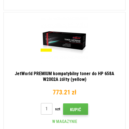
JetWorld PREMIUM kompatybilny toner do HP 658A
W2002A żółty (yellow)
773.21 zł
szt
KUPIĆ
W MAGAZYNIE