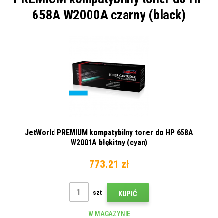
658A W2000A czarny (black)
JetWorld PREMIUM kompatybilny toner do HP 658A
W2001A błękitny (cyan)
773.21 zł
szt
KUPIĆ
W MAGAZYNIE