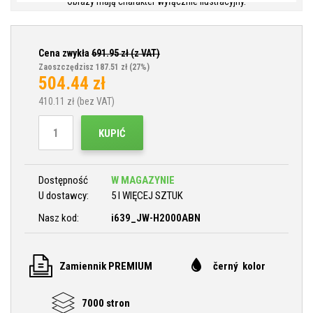
Obrazy mają charakter wyłącznie ilustracyjny.
Cena zwykła
691.95
zł (z VAT)
Zaoszczędzisz 187.51 zł
(27%)
504.44
zł
410.11
zł (bez VAT)
KUPIĆ
Dostępność
W MAGAZYNIE
U dostawcy:
5 I WIĘCEJ SZTUK
Nasz kod:
i639_JW-H2000ABN
Zamiennik PREMIUM
černý kolor
7000 stron