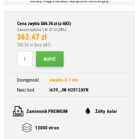
Obrazy mają charakter wyłącznie ilustracyjny.
Cena zwykła
504.74
zł (z VAT)
Zaoszczędzisz 141.27 zł
(28%)
363.47
zł
295.50
zł (bez VAT)
KUPIĆ
Dostępność
zwykle 3-7 dni
Nasz kod:
i639_JW-H2012AYN
Zamiennik PREMIUM
Żółty kolor
13000 stron