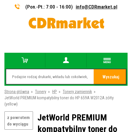
(Pon.-Pt.: 7:00 - 16:00)
info@CDRmarket.pl
Wyszukaj
Strona główna
»
Tonery
»
HP
»
Tonery zamiennik
»
JetWorld PREMIUM kompatybilny toner do HP 659A W2012A żółty
(yellow)
JetWorld PREMIUM
z powrotem
do wyciągu
kompatybilny toner do