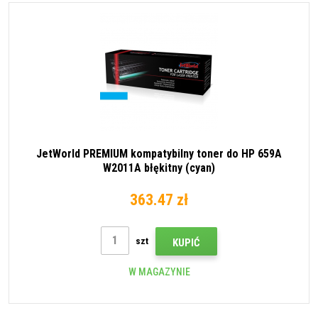
JetWorld PREMIUM kompatybilny toner do HP 659A
W2011A błękitny (cyan)
363.47 zł
szt
KUPIĆ
W MAGAZYNIE