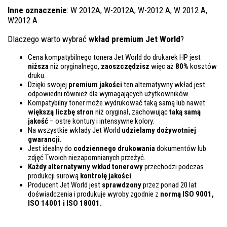
Inne oznaczenie
: W 2012A, W-2012A, W-2012 A, W 2012 A,
W2012 A
Dlaczego warto wybrać
wkład premium Jet World
?
Cena kompatybilnego tonera Jet World do drukarek HP jest
niższa
niż oryginalnego,
zaoszczędzisz
więc aż
80%
kosztów
druku.
Dzięki swojej
premium jakości
ten alternatywny wkład jest
odpowiedni również dla wymagających użytkowników.
Kompatybilny toner może wydrukować taką samą lub nawet
większą liczbę stron
niż oryginał, zachowując
taką samą
jakość
– ostre kontury i intensywne kolory.
Na wszystkie wkłady Jet World
udzielamy dożywotniej
gwarancji.
Jest idealny do
codziennego drukowania
dokumentów lub
zdjęć Twoich niezapomnianych przeżyć.
Każdy alternatywny wkład tonerowy
przechodzi podczas
produkcji surową
kontrolę
jakości
.
Producent Jet World jest
sprawdzony
przez ponad 20 lat
doświadczenia i produkuje wyroby zgodnie z
normą ISO 9001,
ISO 14001
i ISO 18001.