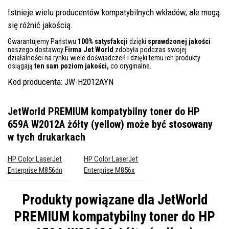
Istnieje wielu producentów kompatybilnych wkładów, ale mogą
się różnić jakością.
Gwarantujemy Państwu
100% satysfakcji
dzięki
sprawdzonej jakości
naszego dostawcy.
Firma Jet World
zdobyła podczas swojej
działalności na rynku wiele doświadczeń i dzięki temu ich produkty
osiągają
ten sam poziom jakości,
co oryginalne.
Kod producenta: JW-H2012AYN
JetWorld PREMIUM kompatybilny toner do HP
659A W2012A żółty (yellow)
może być stosowany
w tych drukarkach
HP Color LaserJet
HP Color LaserJet
Enterprise M856dn
Enterprise M856x
Produkty powiązane dla
JetWorld
PREMIUM kompatybilny toner do HP