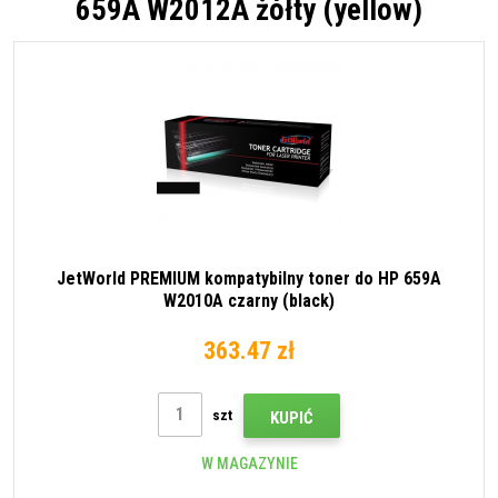
659A W2012A żółty (yellow)
JetWorld PREMIUM kompatybilny toner do HP 659A
W2010A czarny (black)
363.47 zł
szt
KUPIĆ
W MAGAZYNIE