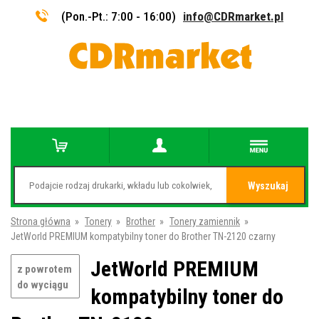
(Pon.-Pt.: 7:00 - 16:00)
info@CDRmarket.pl
Wyszukaj
Strona główna
»
Tonery
»
Brother
»
Tonery zamiennik
»
JetWorld PREMIUM kompatybilny toner do Brother TN-2120 czarny
JetWorld PREMIUM
z powrotem
do wyciągu
kompatybilny toner do