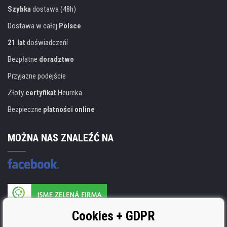
Szybka
dostawa (48h)
Dostawa w całej
Polsce
21 lat
doświadczeńí
Bezpłatne
doradztwo
Przyjazne podejście
Złoty
certyfikat
Heureka
Bezpieczne
płatności online
MOŻNA NAS ZNALEŹĆ NA
Producent wkładów posiada certyfikat
Cookies + GDPR
ISO 9001, ISO 14001 i STMC.