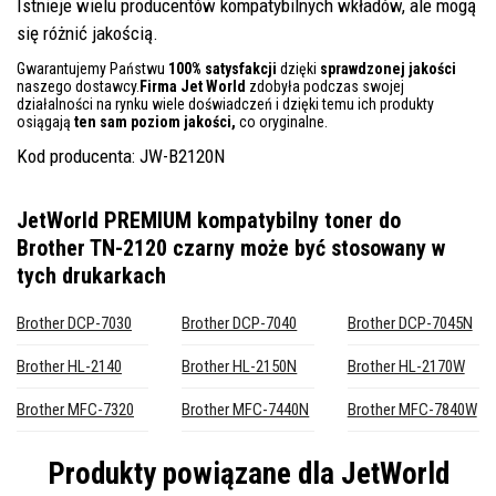
Istnieje wielu producentów kompatybilnych wkładów, ale mogą
się różnić jakością.
Gwarantujemy Państwu
100% satysfakcji
dzięki
sprawdzonej jakości
naszego dostawcy.
Firma Jet World
zdobyła podczas swojej
działalności na rynku wiele doświadczeń i dzięki temu ich produkty
osiągają
ten sam poziom jakości,
co oryginalne.
Kod producenta: JW-B2120N
JetWorld PREMIUM kompatybilny toner do
Brother TN-2120 czarny
może być stosowany w
tych drukarkach
Brother DCP-7030
Brother DCP-7040
Brother DCP-7045N
Brother HL-2140
Brother HL-2150N
Brother HL-2170W
Brother MFC-7320
Brother MFC-7440N
Brother MFC-7840W
Produkty powiązane dla
JetWorld