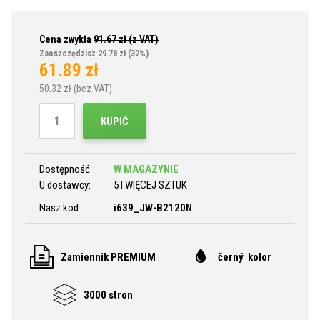
Cena zwykła
91.67
zł (z VAT)
Zaoszczędzisz 29.78 zł
(32%)
61.89
zł
50.32
zł (bez VAT)
KUPIĆ
Dostępność
W MAGAZYNIE
U dostawcy:
5 I WIĘCEJ SZTUK
Nasz kod:
i639_JW-B2120N
Zamiennik PREMIUM
černý kolor
3000 stron