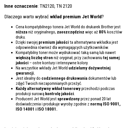
Inne oznaczenie
: TN2120, TN 2120
Dlaczego warto wybrać
wkład premium Jet World
?
Cena kompatybilnego tonera Jet World do drukarek Brother jest
niższa
niż oryginalnego,
zaoszczędzisz
więc aż
80%
kosztów
druku.
Dzięki swojej
premium jakości
ta alternatywna wkładka jest
odpowiednia również dla wymagających użytkowników.
Kompatybilny toner może wydrukować taką samą lub nawet
większą liczbę stron
niż oryginał, przy zachowaniu
tej samej
jakości
– ostre kontury i intensywne kolory.
Na wszystkie wkłady Jet World
udzielamy dożywotniej
gwarancji.
Jest idealny do
codziennego drukowania
dokumentów lub
zdjęć Twoich niezapomnianych przeżyć.
Każdy alternatywny wkład tonerowy
przechodzi podczas
produkcji surową
kontrolę
jakości
.
Producent Jet World jest
sprawdzony
przez ponad 20 lat
doświadczenia i produkuje wyroby zgodnie z
normą ISO 9001,
ISO 14001
i ISO 18001.