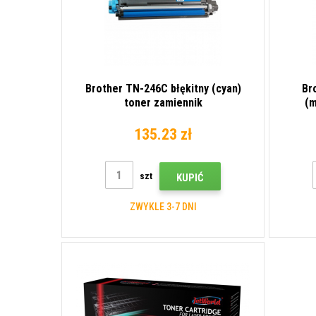
Brother TN-246C błękitny (cyan)
Br
toner zamiennik
(m
135.23 zł
szt
KUPIĆ
ZWYKLE 3-7 DNI