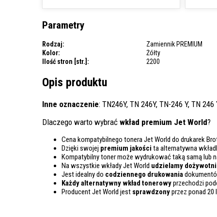
Parametry
Rodzaj:
Zamiennik PREMIUM
Kolor:
Żółty
Ilość stron [str.]:
2200
Opis produktu
Inne oznaczenie
: TN246Y, TN 246Y, TN-246 Y, TN 246
Dlaczego warto wybrać
wkład premium Jet World
?
Cena kompatybilnego tonera Jet World do drukarek Bro
Dzięki swojej
premium jakości
ta alternatywna wkład
Kompatybilny toner może wydrukować taką samą lub 
Na wszystkie wkłady Jet World
udzielamy dożywotnie
Jest idealny do
codziennego drukowania
dokumentów
Każdy alternatywny wkład tonerowy
przechodzi pod
Producent Jet World jest
sprawdzony
przez ponad 20 