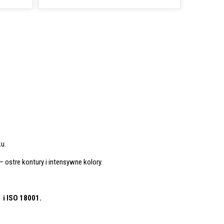
u.
– ostre kontury i intensywne kolory.
1
i ISO 18001.