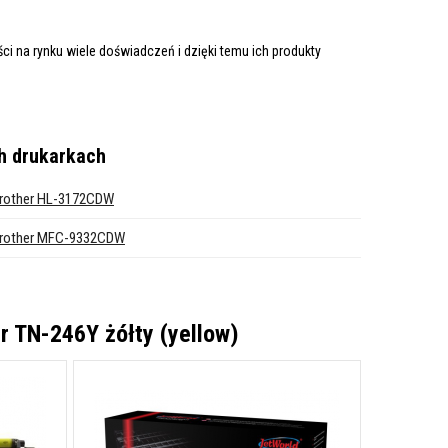
i na rynku wiele doświadczeń i dzięki temu ich produkty
h drukarkach
rother HL-3172CDW
rother MFC-9332CDW
r TN-246Y żółty (yellow)