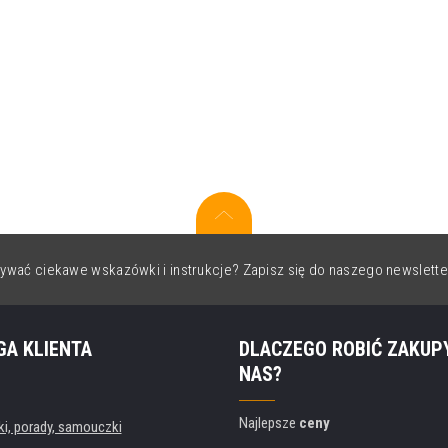
ywać ciekawe wskazówki i instrukcje? Zapisz się do naszego newslette
GA KLIENTA
DLACZEGO ROBIĆ ZAKUP
NAS?
Najlepsze
ceny
, porady, samouczki