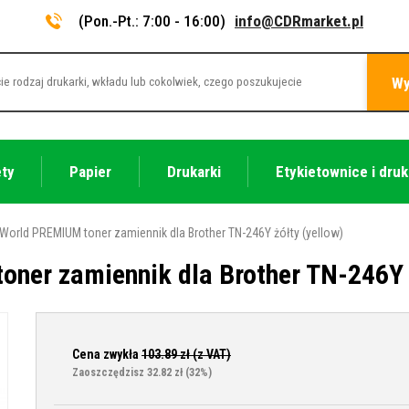
(Pon.-Pt.: 7:00 - 16:00)
info@CDRmarket.pl
Wy
ety
Papier
Drukarki
Etykietownice i druk
World PREMIUM toner zamiennik dla Brother TN-246Y żółty (yellow)
ner zamiennik dla Brother TN-246Y ż
Cena zwykła
103.89
zł (z VAT)
Zaoszczędzisz 32.82 zł
(32%)