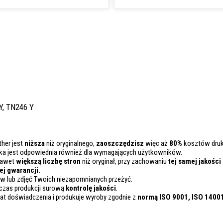
 Y, TN246 Y
ther jest
niższa
niż oryginalnego,
zaoszczędzisz
więc aż
80%
kosztów druk
ka jest odpowiednia również dla wymagających użytkowników.
nawet
większą liczbę stron
niż oryginał, przy zachowaniu
tej samej jakości
j gwarancji.
 lub zdjęć Twoich niezapomnianych przeżyć.
czas produkcji surową
kontrolę
jakości
.
lat doświadczenia i produkuje wyroby zgodnie z
normą ISO 9001, ISO 1400