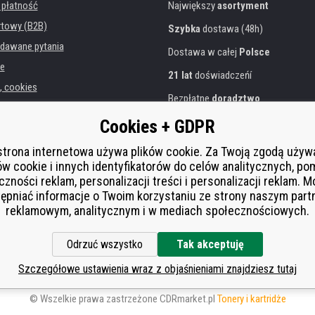
 płatność
Największy
asortyment
rtowy (B2B)
Szybka
dostawa (48h)
dawane pytania
Dostawa w całej
Polsce
e
21 lat
doświadczeńí
, cookies
Bezpłatne
doradztwo
danych osobowych
Przyjazne podejście
Cookies + GDPR
instytucji
Złoty
certyfikat
Heureka
rukarek
strona internetowa używa plików cookie. Za Twoją zgodą uży
ów cookie i innych identyfikatorów do celów analitycznych, po
Bezpieczne
płatności online
 zastępcza
czności reklam, personalizacji treści i personalizacji reklam. 
í od smlouvy
ępniać informacje o Twoim korzystaniu ze strony naszym par
reklamowym, analitycznym i w mediach społecznościowych.
Odrzuć wszystko
Tak akceptuję
Szczegółowe ustawienia wraz z objaśnieniami znajdziesz tutaj
© Wszelkie prawa zastrzeżone CDRmarket.pl
Tonery i kartridże