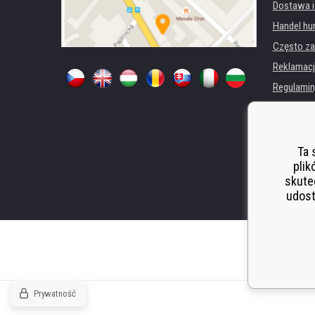
Dostawa i
Handel hu
Często za
Reklamacj
Regulamin
Ochrona 
Dla firm i 
Wynajem d
Ta 
plik
Wydajność
skute
Odstoupen
udost
Prywatność