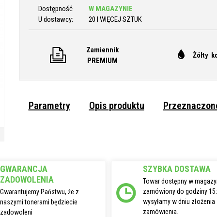
Dostępność
W MAGAZYNIE
U dostawcy:
20 I WIĘCEJ SZTUK
Zamiennik
Żółty k
PREMIUM
Parametry
Opis produktu
Przeznaczone
GWARANCJA
SZYBKA DOSTAWA
ZADOWOLENIA
Towar dostępny w magazy
zamówiony do godziny 15
Gwarantujemy Państwu, że z
wysyłamy w dniu złożenia
naszymi tonerami będziecie
zamówienia.
zadowoleni