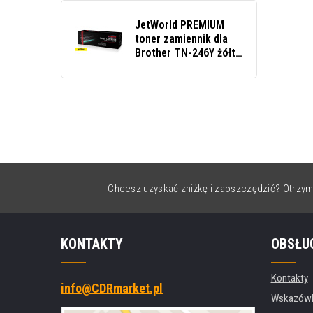
JetWorld PREMIUM
toner zamiennik dla
Brother TN-246Y żółty
(yellow)
Chcesz uzyskać zniżkę i zaoszczędzić? Otrzym
KONTAKTY
OBSŁU
Kontakty
info@CDRmarket.pl
Wskazówki