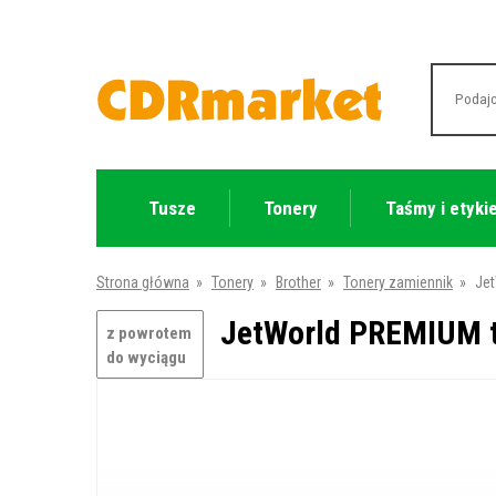
Tusze
Tonery
Taśmy i etyki
Strona główna
»
Tonery
»
Brother
»
Tonery zamiennik
»
Jet
JetWorld PREMIUM to
z powrotem
do wyciągu