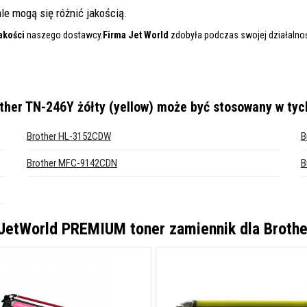
le mogą się różnić jakością.
akości
naszego dostawcy.
Firma Jet World
zdobyła podczas swojej działalnośc
her TN-246Y żółty (yellow)
może być stosowany w tyc
Brother HL-3152CDW
B
Brother MFC-9142CDN
B
JetWorld PREMIUM toner zamiennik dla Brothe