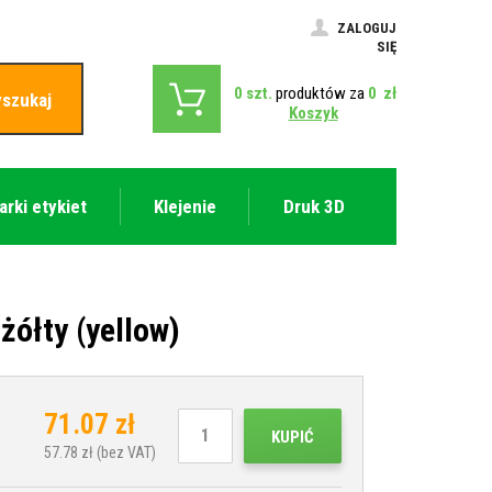
ZALOGUJ
SIĘ
0
szt.
produktów za
0
zł
szukaj
Koszyk
arki etykiet
Klejenie
Druk 3D
ółty (yellow)
71.07
zł
KUPIĆ
57.78
zł (bez VAT)