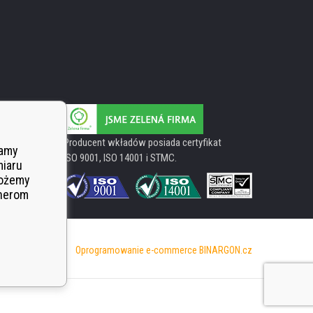
Producent wkładów posiada certyfikat
wamy
ISO 9001, ISO 14001 i STMC.
miaru
Możemy
tnerom
Oprogramowanie e-commerce
BINARGON.cz