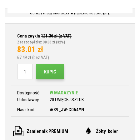
Obrazy mają charakter wyłącznie ilustracyjny.
Cena zwykła
121.36
zł (z VAT)
Zaoszczędzisz 38.35 zł
(32%)
83.01
zł
67.49
zł (bez VAT)
KUPIĆ
Dostępność
W MAGAZYNIE
U dostawcy:
20 I WIĘCEJ SZTUK
Nasz kod:
i639_JW-C054YN
Zamiennik PREMIUM
Żółty kolor