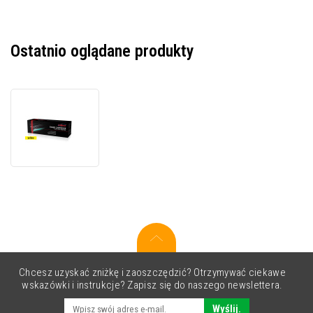
Ostatnio oglądane produkty
JetWorld
PREMIUM
kompatybilny
toner
do
Canon
CRG-
054Y
3021C002
żółty
(yellow)
Chcesz uzyskać zniżkę i zaoszczędzić? Otrzymywać ciekawe
wskazówki i instrukcje? Zapisz się do naszego newslettera.
Wyślij.