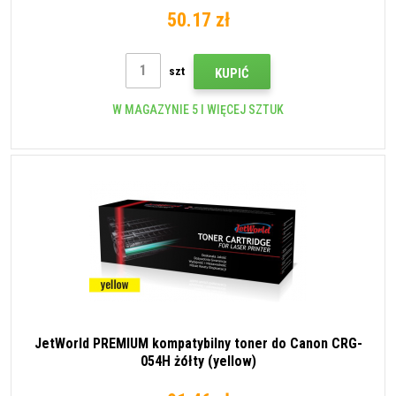
50.17 zł
szt
KUPIĆ
W MAGAZYNIE 5 I WIĘCEJ SZTUK
JetWorld PREMIUM kompatybilny toner do Canon CRG-
054H żółty (yellow)