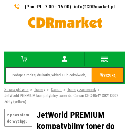
(Pon.-Pt.: 7:00 - 16:00)
info@CDRmarket.pl
Wyszukaj
Strona główna
»
Tonery
»
Canon
»
Tonery zamiennik
»
JetWorld PREMIUM kompatybilny toner do Canon CRG-054Y 3021C002
żółty (yellow)
JetWorld PREMIUM
z powrotem
do wyciągu
kompatybilny toner do