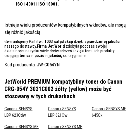
ISO 14001
i ISO 18001.
Istnieje wielu producentów kompatybilnych wkładów, ale mogą
się różnić jakością.
Gwarantujemy Państwu
100% satysfakcji
dzięki
sprawdzonej jakości
naszego dostawcy.
Firma Jet World
zdobyła podczas swojej
działalności na rynku wiele doświadczeń i dzięki temu ich produkty
osiągają
ten sam poziom jakości,
co oryginalne.
Kod producenta: JW-C054YN
JetWorld PREMIUM kompatybilny toner do Canon
CRG-054Y 3021C002 żółty (yellow)
może być
stosowany w tych drukarkach
Canon i-SENSYS
Canon i-SENSYS
Canon i-SENSYS MF
LBP 623Cdw
LBP 621Cw
645Cx
Canon i-SENSYS MF
Canon i-SENSYS MF