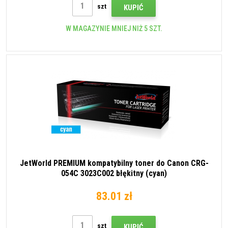
szt
KUPIĆ
W MAGAZYNIE MNIEJ NIŻ 5 SZT.
JetWorld PREMIUM kompatybilny toner do Canon CRG-
054C 3023C002 błękitny (cyan)
83.01 zł
szt
KUPIĆ