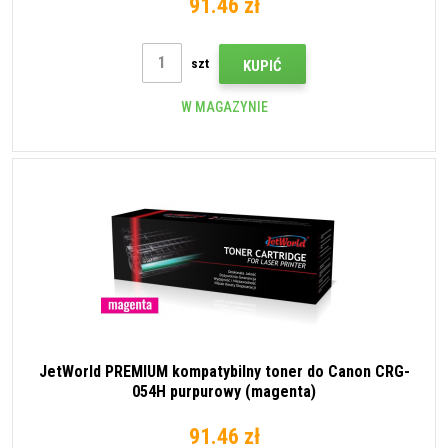
91.46 zł
szt
KUPIĆ
W MAGAZYNIE
JetWorld PREMIUM kompatybilny toner do Canon CRG-
054H purpurowy (magenta)
91.46 zł