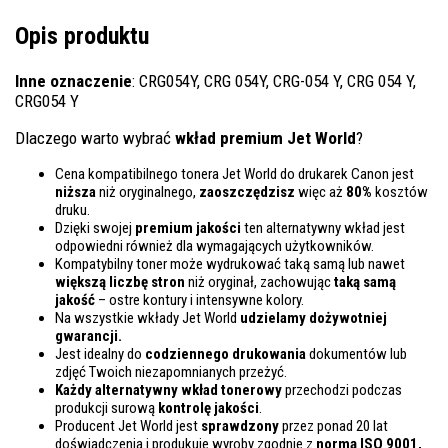
Opis produktu
Inne oznaczenie
: CRG054Y, CRG 054Y, CRG-054 Y, CRG 054 Y,
CRG054 Y
Dlaczego warto wybrać
wkład premium Jet World
?
Cena kompatibilnego tonera Jet World do drukarek Canon jest
niższa
niż oryginalnego,
zaoszczędzisz
więc aż
80%
kosztów
druku.
Dzięki swojej
premium jakości
ten alternatywny wkład jest
odpowiedni również dla wymagających użytkowników.
Kompatybilny toner może wydrukować taką samą lub nawet
większą liczbę stron
niż oryginał, zachowując
taką samą
jakość
– ostre kontury i intensywne kolory.
Na wszystkie wkłady Jet World
udzielamy dożywotniej
gwarancji.
Jest idealny do
codziennego drukowania
dokumentów lub
zdjęć Twoich niezapomnianych przeżyć.
Każdy alternatywny wkład tonerowy
przechodzi podczas
produkcji surową
kontrolę
jakości
.
Producent Jet World jest
sprawdzony
przez ponad 20 lat
doświadczenia i produkuje wyroby zgodnie z
normą ISO 9001,