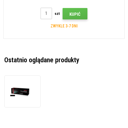
szt
KUPIĆ
ZWYKLE 3-7 DNI
Ostatnio oglądane produkty
JetWorld
PREMIUM
kompatybilny
toner
do
Canon
T03
2725C001