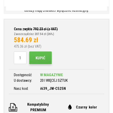
Obrazy mają charakter wyłącznie ilustracyjny.
Cena zwykła
792.23
zł (z VAT)
Zaoszczędzisz 207.54 zł
(26%)
584.69
zł
475.36
zł (bez VAT)
KUPIĆ
Dostępność
W MAGAZYNIE
U dostawcy:
20 I WIĘCEJ SZTUK
Nasz kod:
i639_JW-C525N
Kompatybilny
Czarny kolor
PREMIUM