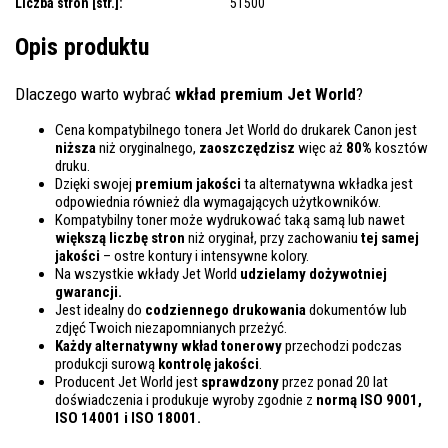
Liczba stron [str.]:
51500
Opis produktu
Dlaczego warto wybrać
wkład premium Jet World
?
Cena kompatybilnego tonera Jet World do drukarek Canon jest
niższa
niż oryginalnego,
zaoszczędzisz
więc aż
80%
kosztów
druku.
Dzięki swojej
premium jakości
ta alternatywna wkładka jest
odpowiednia również dla wymagających użytkowników.
Kompatybilny toner może wydrukować taką samą lub nawet
większą liczbę stron
niż oryginał, przy zachowaniu
tej samej
jakości
– ostre kontury i intensywne kolory.
Na wszystkie wkłady Jet World
udzielamy dożywotniej
gwarancji.
Jest idealny do
codziennego drukowania
dokumentów lub
zdjęć Twoich niezapomnianych przeżyć.
Każdy alternatywny wkład tonerowy
przechodzi podczas
produkcji surową
kontrolę
jakości
.
Producent Jet World jest
sprawdzony
przez ponad 20 lat
doświadczenia i produkuje wyroby zgodnie z
normą ISO 9001,
ISO 14001
i ISO 18001.