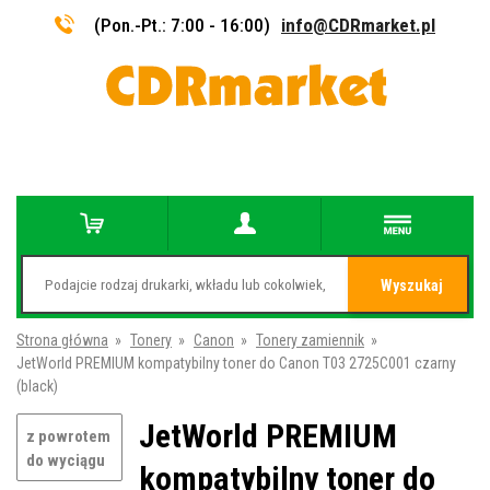
(Pon.-Pt.: 7:00 - 16:00)
info@CDRmarket.pl
Wyszukaj
Strona główna
»
Tonery
»
Canon
»
Tonery zamiennik
»
JetWorld PREMIUM kompatybilny toner do Canon T03 2725C001 czarny
(black)
JetWorld PREMIUM
z powrotem
do wyciągu
kompatybilny toner do