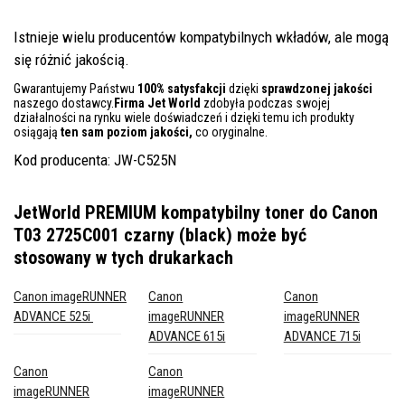
Istnieje wielu producentów kompatybilnych wkładów, ale mogą
się różnić jakością.
Gwarantujemy Państwu
100% satysfakcji
dzięki
sprawdzonej jakości
naszego dostawcy.
Firma Jet World
zdobyła podczas swojej
działalności na rynku wiele doświadczeń i dzięki temu ich produkty
osiągają
ten sam poziom jakości,
co oryginalne.
Kod producenta: JW-C525N
JetWorld PREMIUM kompatybilny toner do Canon
T03 2725C001 czarny (black)
może być
stosowany w tych drukarkach
Canon imageRUNNER
Canon
Canon
ADVANCE 525i
imageRUNNER
imageRUNNER
ADVANCE 615i
ADVANCE 715i
Canon
Canon
imageRUNNER
imageRUNNER