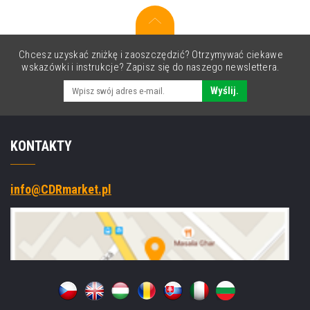
czarny
(black)
Chcesz uzyskać zniżkę i zaoszczędzić? Otrzymywać ciekawe
wskazówki i instrukcje? Zapisz się do naszego newslettera.
Wyślij.
KONTAKTY
info@CDRmarket.pl