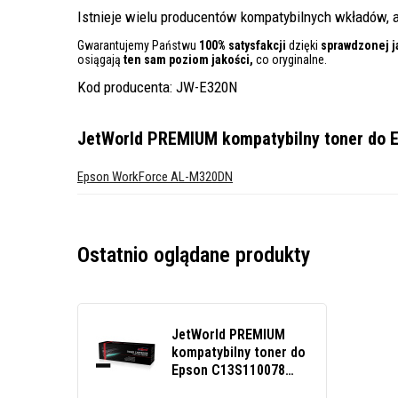
Istnieje wielu producentów kompatybilnych wkładów, a
Gwarantujemy Państwu
100% satysfakcji
dzięki
sprawdzonej j
osiągają
ten sam poziom jakości,
co oryginalne.
Kod producenta: JW-E320N
JetWorld PREMIUM kompatybilny toner do 
Epson WorkForce AL-M320DN
Ostatnio oglądane produkty
JetWorld PREMIUM
kompatybilny toner do
Epson C13S110078
czarny (black)