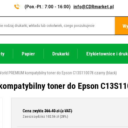
(Pon.-Pt.: 7:00 - 16:00)
info@CDRmarket.pl
Wy
ety
Papier
Drukarki
Etykietownice i druk
World PREMIUM kompatybilny toner do Epson C13S110078 czarny (black)
ompatybilny toner do Epson C13S110
Cena zwykła
366.40
zł (z VAT)
Zaoszczędzisz 102.56 zł
(28%)