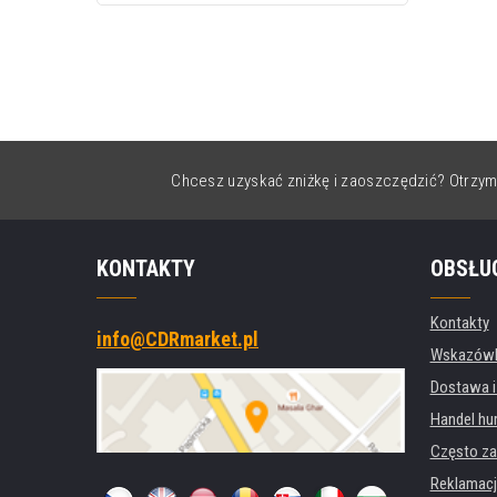
Chcesz uzyskać zniżkę i zaoszczędzić? Otrzym
KONTAKTY
OBSŁU
Kontakty
info@CDRmarket.pl
Wskazówki
Dostawa i
Handel hu
Często za
Reklamacj