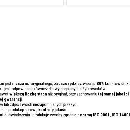
on jest
niższa
niż oryginalnego,
zaoszczędzisz
więc aż
80%
kosztów druku
ka jest odpowiednia również dla wymagających użytkowników.
nawet
większą liczbę stron
niż oryginał, przy zachowaniu
tej samej jakości
j gwarancji.
 lub zdjęć Twoich niezapomnianych przeżyć.
czas produkcji surową
kontrolę
jakości
.
lat doświadczenia i produkuje wyroby zgodnie z
normą ISO 9001, ISO 1400