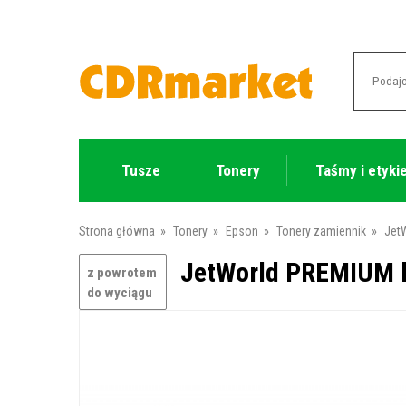
Tusze
Tonery
Taśmy i etyki
Strona główna
»
Tonery
»
Epson
»
Tonery zamiennik
»
Jet
JetWorld PREMIUM k
z powrotem
do wyciągu