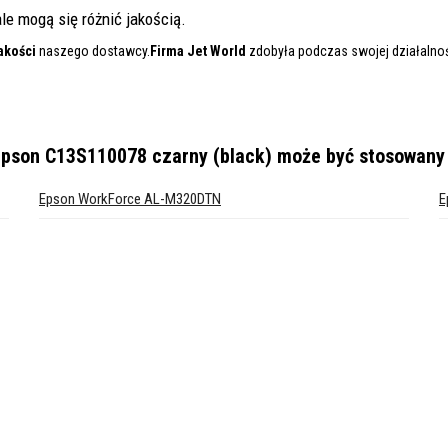
le mogą się różnić jakością.
akości
naszego dostawcy.
Firma Jet World
zdobyła podczas swojej działalnośc
Epson C13S110078 czarny (black)
może być stosowany 
Epson WorkForce AL-M320DTN
E