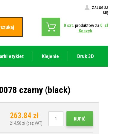
ZALOGUJ
SIĘ
0
szt.
produktów za
0
zł
szukaj
Koszyk
arki etykiet
Klejenie
Druk 3D
078 czarny (black)
263.84
zł
KUPIĆ
214.50
zł (bez VAT)