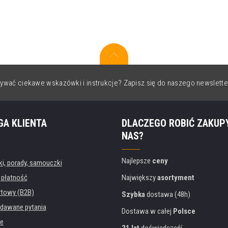
ywać ciekawe wskazówki i instrukcje? Zapisz się do naszego newslette
GA KLIENTA
DLACZEGO ROBIĆ ZAKUP
NAS?
Najlepsze
ceny
, porady, samouczki
 płatność
Największy
asortyment
rtowy (B2B)
Szybka
dostawa (48h)
dawane pytania
Dostawa w całej
Polsce
e