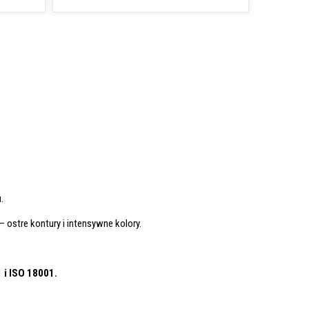
.
– ostre kontury i intensywne kolory.
1
i ISO 18001.