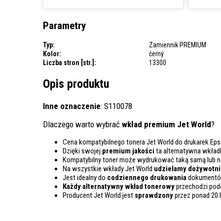
Parametry
Typ:
Zamiennik PREMIUM
Kolor:
černý
Liczba stron [str.]:
13300
Opis produktu
Inne oznaczenie
: S110078
Dlaczego warto wybrać
wkład premium Jet World
?
Cena kompatybilnego tonera Jet World do drukarek Eps
Dzięki swojej
premium jakości
ta alternatywna wkład
Kompatybilny toner może wydrukować taką samą lub 
Na wszystkie wkłady Jet World
udzielamy dożywotnie
Jest idealny do
codziennego drukowania
dokumentów
Każdy alternatywny wkład tonerowy
przechodzi pod
Producent Jet World jest
sprawdzony
przez ponad 20 