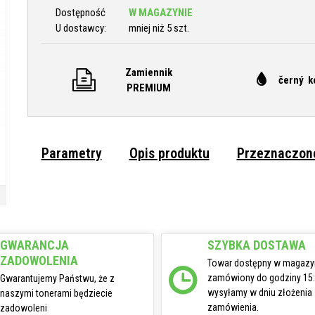
Dostępność
W MAGAZYNIE
U dostawcy:
mniej niż 5 szt.
Zamiennik
černý k
PREMIUM
Parametry
Opis produktu
Przeznaczone
GWARANCJA
SZYBKA DOSTAWA
ZADOWOLENIA
Towar dostępny w magazy
zamówiony do godziny 15
Gwarantujemy Państwu, że z
wysyłamy w dniu złożenia
naszymi tonerami będziecie
zamówienia.
zadowoleni