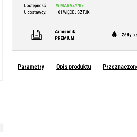
Dostępność
W MAGAZYNIE
U dostawcy:
10 I WIĘCEJ SZTUK
Zamiennik
Żółty k
PREMIUM
Parametry
Opis produktu
Przeznaczone