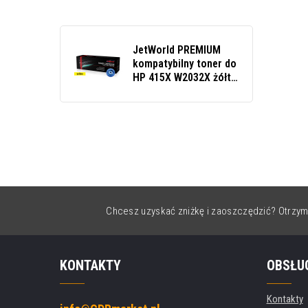
JetWorld PREMIUM
kompatybilny toner do
HP 415X W2032X żółty
(yellow)
Chcesz uzyskać zniżkę i zaoszczędzić? Otrzym
KONTAKTY
OBSŁU
Kontakty