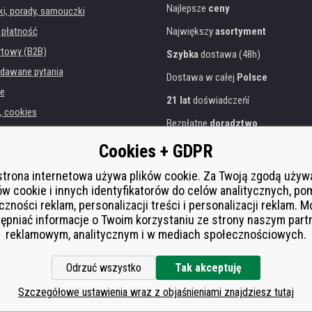
Najlepsze
ceny
, porady, samouczki
 płatność
Największy
asortyment
rtowy (B2B)
Szybka
dostawa (48h)
dawane pytania
Dostawa w całej
Polsce
e
21 lat
doświadczeńí
, cookies
Bezpłatne
doradztwo
danych osobowych
Przyjazne podejście
Cookies + GDPR
instytucji
Złoty
certyfikat
Heureka
rukarek
strona internetowa używa plików cookie. Za Twoją zgodą uży
ów cookie i innych identyfikatorów do celów analitycznych, po
Bezpieczne
płatności online
 zastępcza
czności reklam, personalizacji treści i personalizacji reklam. 
í od smlouvy
ępniać informacje o Twoim korzystaniu ze strony naszym par
reklamowym, analitycznym i w mediach społecznościowych.
Odrzuć wszystko
Tak akceptuję
Szczegółowe ustawienia wraz z objaśnieniami znajdziesz tutaj