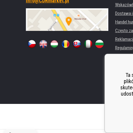
info@CDRmarket.pl
Wskazówki
Dostawa i
Handel hu
Często za
Reklamacj
Regulamin
Ochrona 
Dla firm i 
Wynajem d
Ta 
plik
Wydajność
skute
Odstoupen
udost