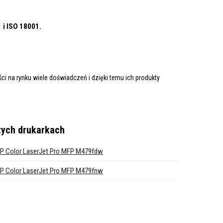
1
i ISO 18001.
i na rynku wiele doświadczeń i dzięki temu ich produkty
tych drukarkach
P Color LaserJet Pro MFP M479fdw
P Color LaserJet Pro MFP M479fnw