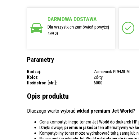
DARMOWA DOSTAWA
Dla wszystkich zamówień powyżej
499 zł
Parametry
Rodzaj:
Zamiennik PREMIUM
Kolor:
Żółty
Ilość stron [str.]:
6000
Opis produktu
Dlaczego warto wybrać
wkład premium Jet World
?
Cena kompatybilnego tonera Jet World do drukarek HP 
Dzięki swojej
premium jakości
ten alternatywny wkła
Kompatybilny toner może wydrukować taką samą lub 
Na wszystkie wkłady Jet World
udzielamy dożywotnie