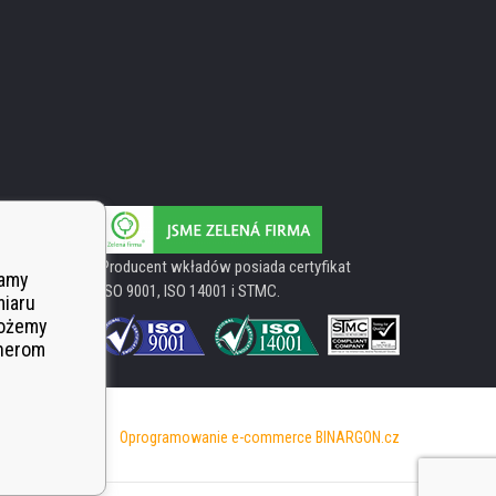
Producent wkładów posiada certyfikat
wamy
ISO 9001, ISO 14001 i STMC.
miaru
Możemy
tnerom
Oprogramowanie e-commerce
BINARGON.cz