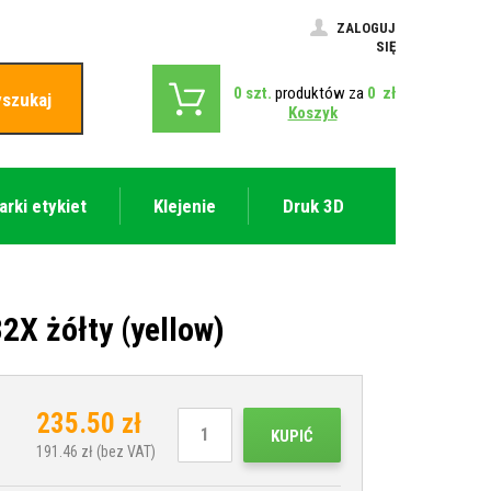
ZALOGUJ
SIĘ
0
szt.
produktów za
0
zł
szukaj
Koszyk
arki etykiet
Klejenie
Druk 3D
X żółty (yellow)
235.50
zł
KUPIĆ
191.46
zł (bez VAT)