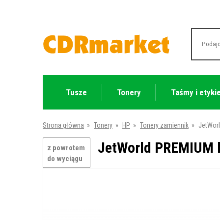
Tusze
Tonery
Taśmy i etyki
Strona główna
»
Tonery
»
HP
»
Tonery zamiennik
»
JetWorl
JetWorld PREMIUM k
z powrotem
do wyciągu