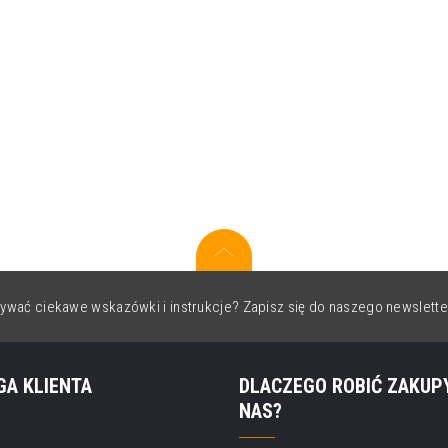
ywać ciekawe wskazówki i instrukcje? Zapisz się do naszego newslette
GA KLIENTA
DLACZEGO ROBIĆ ZAKUP
NAS?