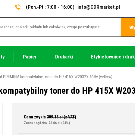
(Pon.-Pt.: 7:00 - 16:00)
info@CDRmarket.pl
Wy
ety
Papier
Drukarki
Etykietownice i druk
d PREMIUM kompatybilny toner do HP 415X W2032X żółty (yellow)
ompatybilny toner do HP 415X W2032
Cena zwykła
309.16
zł (z VAT)
Zaoszczędzisz 73.66 zł
(24%)