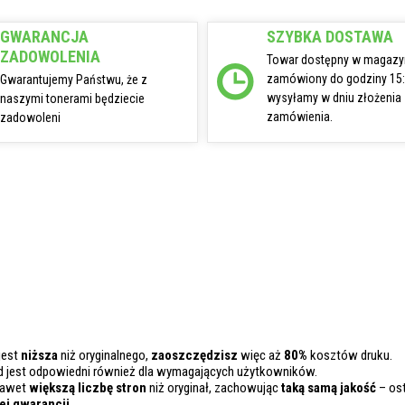
GWARANCJA
SZYBKA DOSTAWA
ZADOWOLENIA
Towar dostępny w magazy
zamówiony do godziny 15
Gwarantujemy Państwu, że z
wysyłamy w dniu złożenia
naszymi tonerami będziecie
zamówienia.
zadowoleni
jest
niższa
niż oryginalnego,
zaoszczędzisz
więc aż
80%
kosztów druku.
d jest odpowiedni również dla wymagających użytkowników.
nawet
większą liczbę stron
niż oryginał, zachowując
taką samą jakość
– ost
j gwarancji.