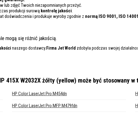
 lub zdjęć Twoich niezapomnianych przeżyć.
czas produkcji surową
kontrolę
jakości
.
lat doświadczenia i produkuje wyroby zgodnie z
normą ISO 9001, ISO 1400
le mogą się różnić jakością.
akości
naszego dostawcy.
Firma Jet World
zdobyła podczas swojej działalnośc
P 415X W2032X żółty (yellow)
może być stosowany w 
HP Color LaserJet Pro M454dn
H
HP Color LaserJet Pro MFP M479fdn
H