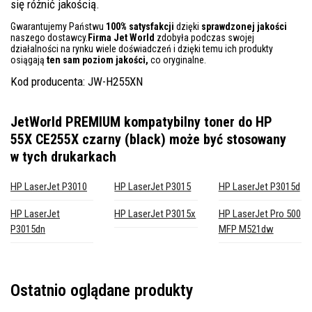
się różnić jakością.
Gwarantujemy Państwu
100% satysfakcji
dzięki
sprawdzonej jakości
naszego dostawcy.
Firma Jet World
zdobyła podczas swojej
działalności na rynku wiele doświadczeń i dzięki temu ich produkty
osiągają
ten sam poziom jakości,
co oryginalne.
Kod producenta: JW-H255XN
JetWorld PREMIUM kompatybilny toner do HP
55X CE255X czarny (black)
może być stosowany
w tych drukarkach
HP LaserJet P3010
HP LaserJet P3015
HP LaserJet P3015d
HP LaserJet
HP LaserJet P3015x
HP LaserJet Pro 500
P3015dn
MFP M521dw
Ostatnio oglądane produkty