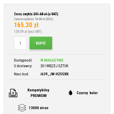
Cena zwykła
241.68
zł (z VAT)
Zaoszczędzisz 76.38 zł
(32%)
165.30
zł
134.39
zł (bez VAT)
KUPIĆ
Dostępność
W MAGAZYNIE
U dostawcy:
20 I WIĘCEJ SZTUK
Nasz kod:
i639_JW-H255XN
Kompatybilny
Czarny kolor
PREMIUM
13000 stron