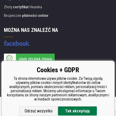
Złoty
certyfikat
Heureka
Bezpieczne
płatności online
MOŻNA NAS ZNALEŹĆ NA
Producent wkładów posiada certyfikat
Cookies + GDPR
ISO 9001, ISO 14001 i STMC.
Ta strona internetowa używa plików cookie. Za Twoją zgodą
używamy plików cookie i innych identyfikatorów do celów
analitycznych, pomiaru skuteczności reklam, personalizacji treści i
personalizacji reklam. Możemy udostępniać informacje o Twoim
korzystaniu ze strony naszym partnerom reklamowym, analitycznym i
w mediach społecznościowych.
Oprogramowanie e-commerce
BINARGON.cz
Odrzuć wszystko
Tak akceptuję