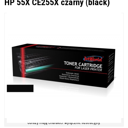
HP 55X CE255X czarny (black)
Obrazy mają charakter wyłącznie ilustracyjny.