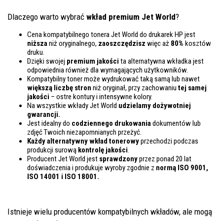
Dlaczego warto wybrać
wkład premium Jet World
?
Cena kompatybilnego tonera Jet World do drukarek HP jest
niższa
niż oryginalnego,
zaoszczędzisz
więc aż
80%
kosztów
druku.
Dzięki swojej
premium jakości
ta alternatywna wkładka jest
odpowiednia również dla wymagających użytkowników.
Kompatybilny toner może wydrukować taką samą lub nawet
większą liczbę stron
niż oryginał, przy zachowaniu
tej samej
jakości
– ostre kontury i intensywne kolory.
Na wszystkie wkłady Jet World
udzielamy dożywotniej
gwarancji.
Jest idealny do
codziennego drukowania
dokumentów lub
zdjęć Twoich niezapomnianych przeżyć.
Każdy alternatywny wkład tonerowy
przechodzi podczas
produkcji surową
kontrolę
jakości
.
Producent Jet World jest
sprawdzony
przez ponad 20 lat
doświadczenia i produkuje wyroby zgodnie z
normą ISO 9001,
ISO 14001
i ISO 18001.
Istnieje wielu producentów kompatybilnych wkładów, ale mogą