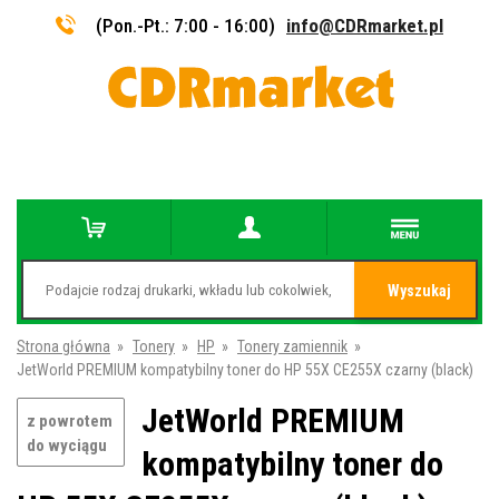
(Pon.-Pt.: 7:00 - 16:00)
info@CDRmarket.pl
Wyszukaj
Strona główna
»
Tonery
»
HP
»
Tonery zamiennik
»
JetWorld PREMIUM kompatybilny toner do HP 55X CE255X czarny (black)
JetWorld PREMIUM
z powrotem
do wyciągu
kompatybilny toner do