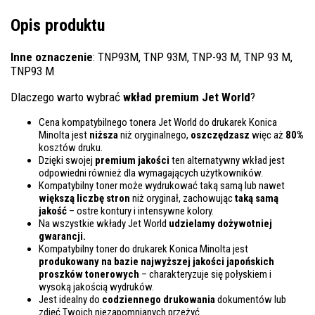
Opis produktu
Inne oznaczenie
: TNP93M, TNP 93M, TNP-93 M, TNP 93 M,
TNP93 M
Dlaczego warto wybrać
wkład premium Jet World
?
Cena kompatybilnego tonera Jet World do drukarek Konica
Minolta jest
niższa
niż oryginalnego,
oszczędzasz
więc aż
80%
kosztów druku.
Dzięki swojej
premium jakości
ten alternatywny wkład jest
odpowiedni również dla wymagających użytkowników.
Kompatybilny toner może wydrukować taką samą lub nawet
większą liczbę stron
niż oryginał, zachowując
taką samą
jakość
– ostre kontury i intensywne kolory.
Na wszystkie wkłady Jet World
udzielamy dożywotniej
gwarancji.
Kompatybilny toner do drukarek Konica Minolta jest
produkowany na bazie najwyższej jakości japońskich
proszków tonerowych
– charakteryzuje się połyskiem i
wysoką jakością wydruków.
Jest idealny do
codziennego drukowania
dokumentów lub
zdjęć Twoich niezapomnianych przeżyć.