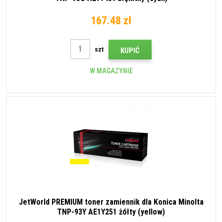
167.48 zł
szt
KUPIĆ
W MAGAZYNIE
JetWorld PREMIUM toner zamiennik dla Konica Minolta
TNP-93Y AE1Y251 żółty (yellow)