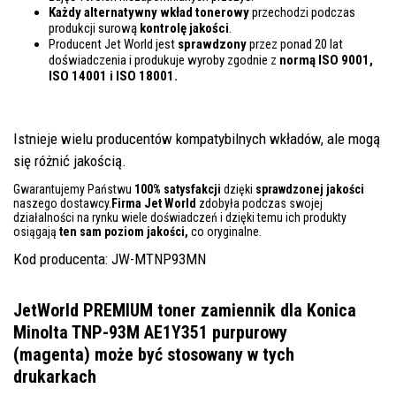
Każdy alternatywny wkład tonerowy
przechodzi podczas
produkcji surową
kontrolę
jakości
.
Producent Jet World jest
sprawdzony
przez ponad 20 lat
doświadczenia i produkuje wyroby zgodnie z
normą ISO 9001,
ISO 14001
i ISO 18001.
Istnieje wielu producentów kompatybilnych wkładów, ale mogą
się różnić jakością.
Gwarantujemy Państwu
100% satysfakcji
dzięki
sprawdzonej jakości
naszego dostawcy.
Firma Jet World
zdobyła podczas swojej
działalności na rynku wiele doświadczeń i dzięki temu ich produkty
osiągają
ten sam poziom jakości,
co oryginalne.
Kod producenta: JW-MTNP93MN
JetWorld PREMIUM toner zamiennik dla Konica
Minolta TNP-93M AE1Y351 purpurowy
(magenta)
może być stosowany w tych
drukarkach