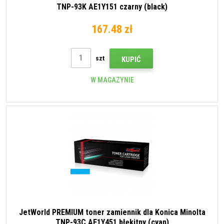
TNP-93K AE1Y151 czarny (black)
167.48 zł
szt
KUPIĆ
W MAGAZYNIE
JetWorld PREMIUM toner zamiennik dla Konica Minolta
TNP-93C AE1Y451 błękitny (cyan)