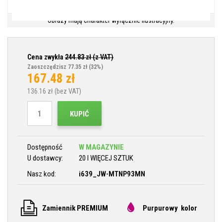
Obrazy mają charakter wyłącznie ilustracyjny.
Cena zwykła
244.83
zł (z VAT)
Zaoszczędzisz 77.35 zł
(32%)
167.48
zł
136.16
zł (bez VAT)
KUPIĆ
Dostępność
W MAGAZYNIE
U dostawcy:
20 I WIĘCEJ SZTUK
Nasz kod:
i639_JW-MTNP93MN
Zamiennik PREMIUM
Purpurowy kolor