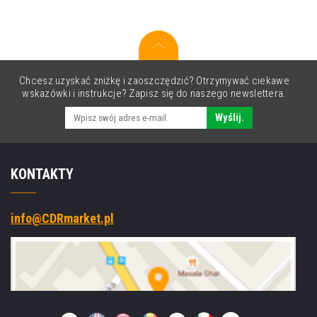
Minolta
TNP-
93M
AE1Y351
purpurowy
(magenta)
Chcesz uzyskać zniżkę i zaoszczędzić? Otrzymywać ciekawe
wskazówki i instrukcje? Zapisz się do naszego newslettera.
Wyślij.
KONTAKTY
info@CDRmarket.pl