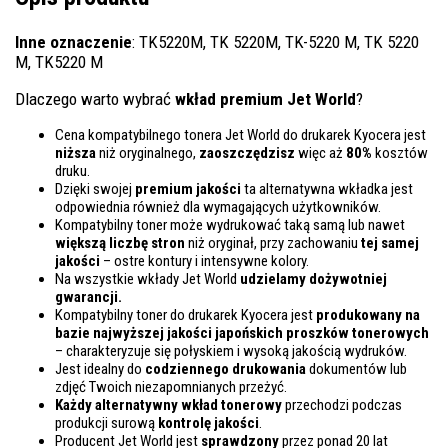
Inne oznaczenie
: TK5220M, TK 5220M, TK-5220 M, TK 5220
M, TK5220 M
Dlaczego warto wybrać
wkład premium Jet World
?
Cena kompatybilnego tonera Jet World do drukarek Kyocera jest
niższa
niż oryginalnego,
zaoszczędzisz
więc aż
80%
kosztów
druku.
Dzięki swojej
premium jakości
ta alternatywna wkładka jest
odpowiednia również dla wymagających użytkowników.
Kompatybilny toner może wydrukować taką samą lub nawet
większą liczbę stron
niż oryginał, przy zachowaniu
tej samej
jakości
– ostre kontury i intensywne kolory.
Na wszystkie wkłady Jet World
udzielamy dożywotniej
gwarancji.
Kompatybilny toner do drukarek Kyocera jest
produkowany na
bazie najwyższej jakości japońskich proszków tonerowych
– charakteryzuje się połyskiem i wysoką jakością wydruków.
Jest idealny do
codziennego drukowania
dokumentów lub
zdjęć Twoich niezapomnianych przeżyć.
Każdy alternatywny wkład tonerowy
przechodzi podczas
produkcji surową
kontrolę
jakości
.
Producent Jet World jest
sprawdzony
przez ponad 20 lat