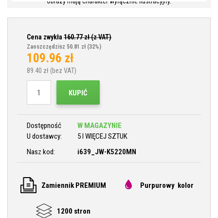
Obrazy mają charakter wyłącznie ilustracyjny.
Cena zwykła
160.77
zł (z VAT)
Zaoszczędzisz 50.81 zł
(32%)
109.96
zł
89.40
zł (bez VAT)
KUPIĆ
Dostępność
W MAGAZYNIE
U dostawcy:
5 I WIĘCEJ SZTUK
Nasz kod:
i639_JW-K5220MN
Zamiennik PREMIUM
Purpurowy kolor
1200 stron