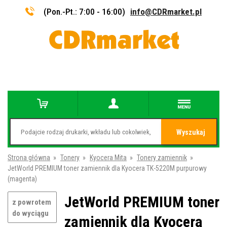
(Pon.-Pt.: 7:00 - 16:00)
info@CDRmarket.pl
Wyszukaj
Strona główna
»
Tonery
»
Kyocera Mita
»
Tonery zamiennik
»
JetWorld PREMIUM toner zamiennik dla Kyocera TK-5220M purpurowy
(magenta)
JetWorld PREMIUM toner
z powrotem
do wyciągu
zamiennik dla Kyocera