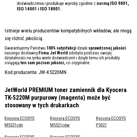
doświadczenia i produkuje wyroby zgodnie z
normą ISO 9001,
ISO 14001
i ISO 18001.
Istnieje wielu producentów kompatybilnych wkładów, ale mogą
się różnić jakością.
Gwarantujemy Państwu
100% satysfakcji
dzięki
sprawdzonej jakości
naszego dostawcy.
Firma Jet World
zdobyła podczas swojej
działalności na rynku wiele doświadczeń i dzięki temu ich produkty
osiągają
ten sam poziom jakości,
co oryginalne.
Kod producenta: JW-K5220MN
JetWorld PREMIUM toner zamiennik dla Kyocera
TK-5220M purpurowy (magenta)
może być
stosowany w tych drukarkach
Kyocera ECOSYS
Kyocera ECOSYS
Kyocera ECOSYS
M5521cdn
M5521cdw
P5021
Kyocera ECOSYS
Kyocera ECOSYS