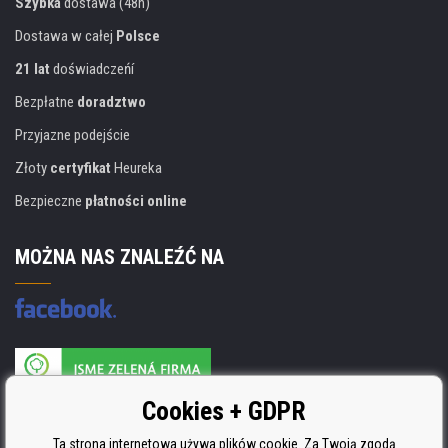
Szybka
dostawa (48h)
Dostawa w całej
Polsce
21 lat
doświadczeńí
Bezpłatne
doradztwo
Przyjazne podejście
Złoty
certyfikat
Heureka
Bezpieczne
płatności online
MOŻNA NAS ZNALEŹĆ NA
Producent wkładów posiada certyfikat
Cookies + GDPR
ISO 9001, ISO 14001 i STMC.
Ta strona internetowa używa plików cookie. Za Twoją zgodą