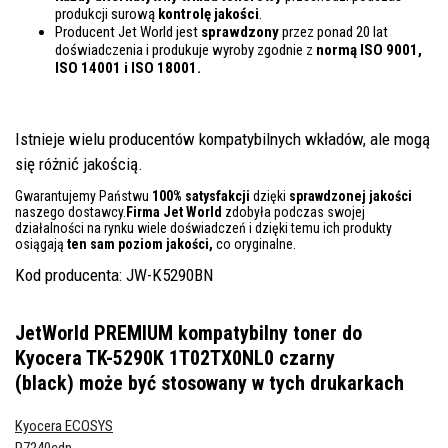
produkcji surową
kontrolę
jakości
.
Producent Jet World jest
sprawdzony
przez ponad 20 lat
doświadczenia i produkuje wyroby zgodnie z
normą ISO 9001,
ISO 14001
i ISO 18001.
Istnieje wielu producentów kompatybilnych wkładów, ale mogą
się różnić jakością.
Gwarantujemy Państwu
100% satysfakcji
dzięki
sprawdzonej jakości
naszego dostawcy.
Firma Jet World
zdobyła podczas swojej
działalności na rynku wiele doświadczeń i dzięki temu ich produkty
osiągają
ten sam poziom jakości,
co oryginalne.
Kod producenta: JW-K5290BN
JetWorld PREMIUM kompatybilny toner do
Kyocera TK-5290K 1T02TX0NL0 czarny
(black)
może być stosowany w tych drukarkach
Kyocera ECOSYS
P7240cdn