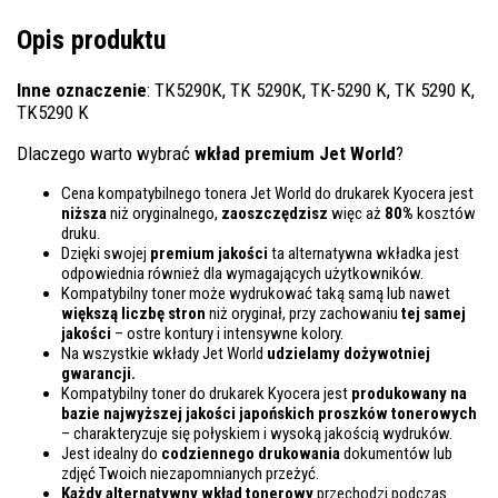
Opis produktu
Inne oznaczenie
: TK5290K, TK 5290K, TK-5290 K, TK 5290 K,
TK5290 K
Dlaczego warto wybrać
wkład premium Jet World
?
Cena kompatybilnego tonera Jet World do drukarek Kyocera jest
niższa
niż oryginalnego,
zaoszczędzisz
więc aż
80%
kosztów
druku.
Dzięki swojej
premium jakości
ta alternatywna wkładka jest
odpowiednia również dla wymagających użytkowników.
Kompatybilny toner może wydrukować taką samą lub nawet
większą liczbę stron
niż oryginał, przy zachowaniu
tej samej
jakości
– ostre kontury i intensywne kolory.
Na wszystkie wkłady Jet World
udzielamy dożywotniej
gwarancji.
Kompatybilny toner do drukarek Kyocera jest
produkowany na
bazie najwyższej jakości japońskich proszków tonerowych
– charakteryzuje się połyskiem i wysoką jakością wydruków.
Jest idealny do
codziennego drukowania
dokumentów lub
zdjęć Twoich niezapomnianych przeżyć.
Każdy alternatywny wkład tonerowy
przechodzi podczas