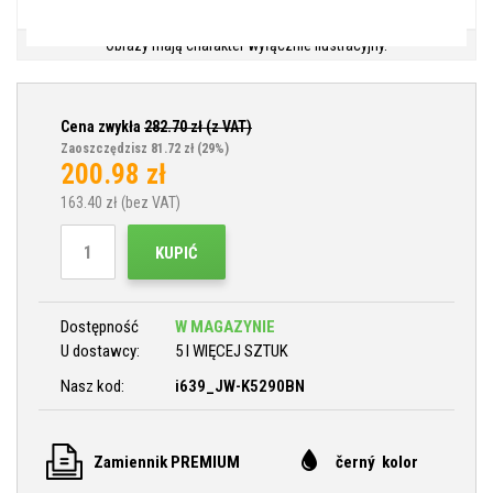
Obrazy mają charakter wyłącznie ilustracyjny.
Cena zwykła
282.70
zł (z VAT)
Zaoszczędzisz 81.72 zł
(29%)
200.98
zł
163.40
zł (bez VAT)
KUPIĆ
Dostępność
W MAGAZYNIE
U dostawcy:
5 I WIĘCEJ SZTUK
Nasz kod:
i639_JW-K5290BN
Zamiennik PREMIUM
černý kolor