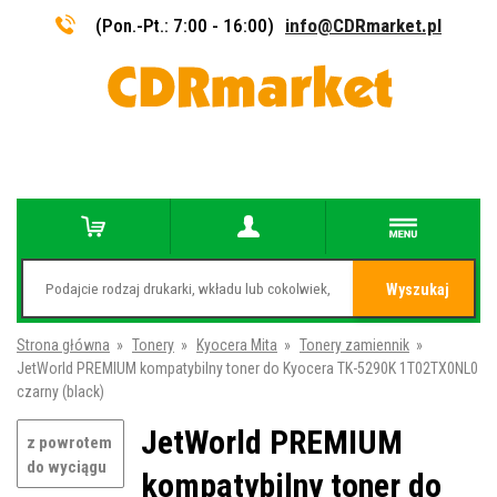
(Pon.-Pt.: 7:00 - 16:00)
info@CDRmarket.pl
Wyszukaj
Strona główna
»
Tonery
»
Kyocera Mita
»
Tonery zamiennik
»
JetWorld PREMIUM kompatybilny toner do Kyocera TK-5290K 1T02TX0NL0
czarny (black)
JetWorld PREMIUM
z powrotem
do wyciągu
kompatybilny toner do