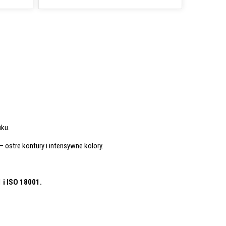
ku.
– ostre kontury i intensywne kolory.
1
i ISO 18001.