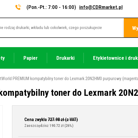
(Pon.-Pt.: 7:00 - 16:00)
info@CDRmarket.pl
Wy
ety
Papier
Drukarki
Etykietownice i druk
tWorld PREMIUM kompatybilny toner do Lexmark 20N2HM0 purpurowy (magent
ompatybilny toner do Lexmark 20N
Cena zwykła
727.98
zł (z VAT)
Zaoszczędzisz 190.72 zł
(26%)