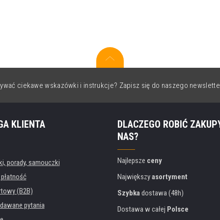
ywać ciekawe wskazówki i instrukcje? Zapisz się do naszego newslette
GA KLIENTA
DLACZEGO ROBIĆ ZAKUP
NAS?
Najlepsze
ceny
, porady, samouczki
 płatność
Największy
asortyment
rtowy (B2B)
Szybka
dostawa (48h)
dawane pytania
Dostawa w całej
Polsce
e