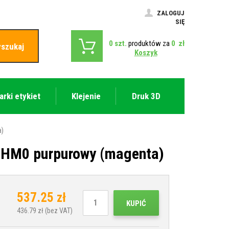
ZALOGUJ
SIĘ
0
szt.
produktów za
0
zł
szukaj
Koszyk
arki etykiet
Klejenie
Druk 3D
a)
2HM0 purpurowy (magenta)
537.25
zł
KUPIĆ
436.79
zł (bez VAT)