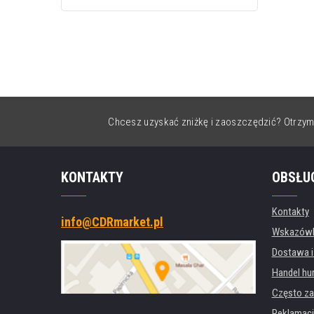
Chcesz uzyskać zniżkę i zaoszczędzić? Otrzym
KONTAKTY
OBSŁU
Kontakty
info@CDRmarket.pl
Wskazówki
Dostawa i
Handel hu
Często za
Reklamacj