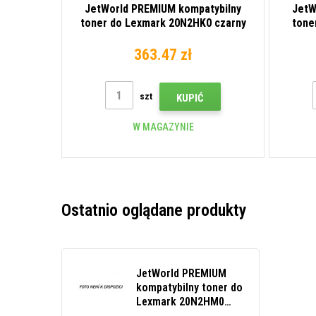
JetWorld PREMIUM kompatybilny
JetW
toner do Lexmark 20N2HK0 czarny
tone
(black)
363.47 zł
szt
KUPIĆ
W MAGAZYNIE
Ostatnio oglądane produkty
JetWorld PREMIUM
kompatybilny toner do
Lexmark 20N2HM0
purpurowy (magenta)