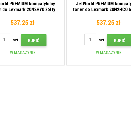
orld PREMIUM kompatybilny
JetWorld PREMIUM kompaty
r do Lexmark 20N2HY0 żółty
toner do Lexmark 20N2HC0 b
(yellow)
(cyan)
537.25 zł
537.25 zł
szt
szt
KUPIĆ
KUPIĆ
W MAGAZYNIE
W MAGAZYNIE