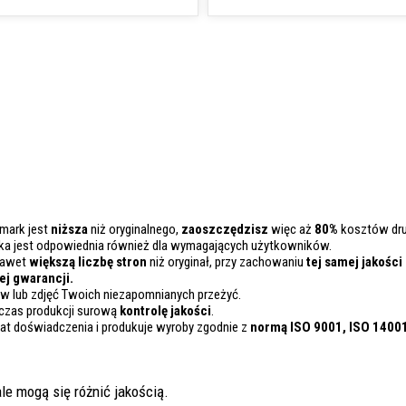
xmark jest
niższa
niż oryginalnego,
zaoszczędzisz
więc aż
80%
kosztów dru
ka jest odpowiednia również dla wymagających użytkowników.
nawet
większą liczbę stron
niż oryginał, przy zachowaniu
tej samej jakości
j gwarancji.
 lub zdjęć Twoich niezapomnianych przeżyć.
czas produkcji surową
kontrolę
jakości
.
lat doświadczenia i produkuje wyroby zgodnie z
normą ISO 9001, ISO 1400
le mogą się różnić jakością.