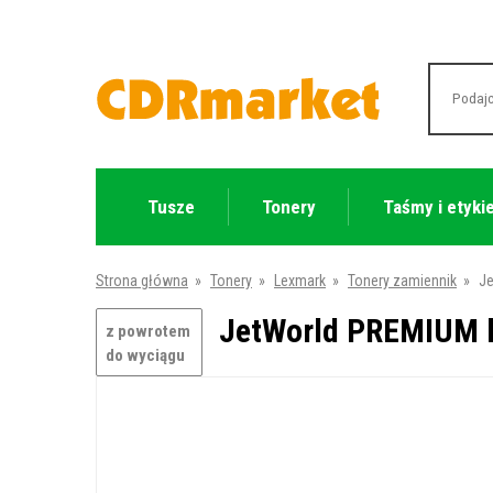
Tusze
Tonery
Taśmy i etyki
Strona główna
»
Tonery
»
Lexmark
»
Tonery zamiennik
»
Je
JetWorld PREMIUM k
z powrotem
do wyciągu