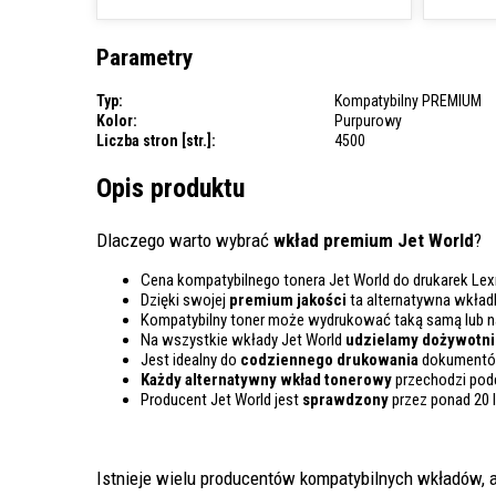
Parametry
Typ:
Kompatybilny PREMIUM
Kolor:
Purpurowy
Liczba stron [str.]:
4500
Opis produktu
Dlaczego warto wybrać
wkład premium Jet World
?
Cena kompatybilnego tonera Jet World do drukarek Le
Dzięki swojej
premium jakości
ta alternatywna wkład
Kompatybilny toner może wydrukować taką samą lub 
Na wszystkie wkłady Jet World
udzielamy dożywotnie
Jest idealny do
codziennego drukowania
dokumentów
Każdy alternatywny wkład tonerowy
przechodzi pod
Producent Jet World jest
sprawdzony
przez ponad 20 
Istnieje wielu producentów kompatybilnych wkładów, a