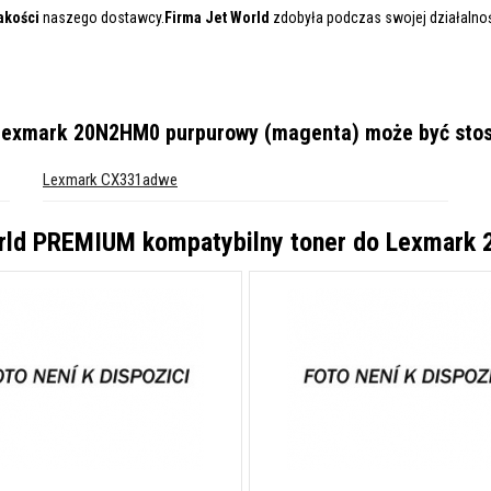
akości
naszego dostawcy.
Firma Jet World
zdobyła podczas swojej działalnośc
 Lexmark 20N2HM0 purpurowy (magenta)
może być stos
Lexmark CX331adwe
rld PREMIUM kompatybilny toner do Lexmark