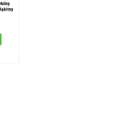
bilny
łękitny