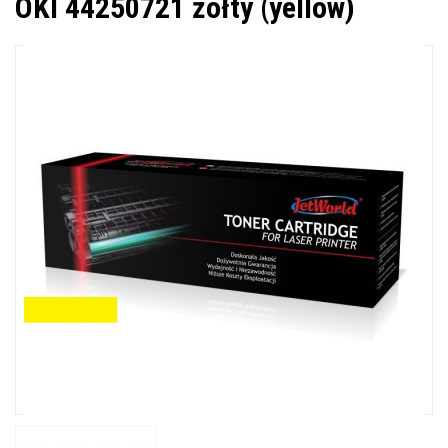
OKI 44250721 żółty (yellow)