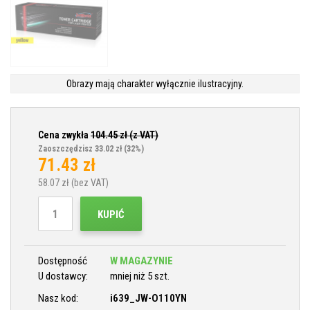
Obrazy mają charakter wyłącznie ilustracyjny.
Cena zwykła
104.45
zł (z VAT)
Zaoszczędzisz 33.02 zł
(32%)
71.43
zł
58.07
zł (bez VAT)
KUPIĆ
Dostępność
W MAGAZYNIE
U dostawcy:
mniej niż 5 szt.
Nasz kod:
i639_JW-O110YN