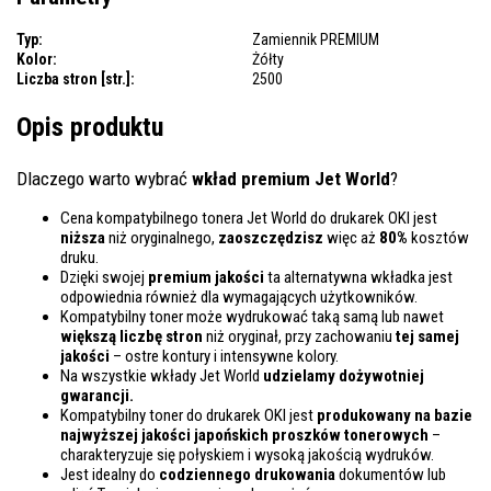
Typ:
Zamiennik PREMIUM
Kolor:
Żółty
Liczba stron [str.]:
2500
Opis produktu
Dlaczego warto wybrać
wkład premium Jet World
?
Cena kompatybilnego tonera Jet World do drukarek OKI jest
niższa
niż oryginalnego,
zaoszczędzisz
więc aż
80%
kosztów
druku.
Dzięki swojej
premium jakości
ta alternatywna wkładka jest
odpowiednia również dla wymagających użytkowników.
Kompatybilny toner może wydrukować taką samą lub nawet
większą liczbę stron
niż oryginał, przy zachowaniu
tej samej
jakości
– ostre kontury i intensywne kolory.
Na wszystkie wkłady Jet World
udzielamy dożywotniej
gwarancji.
Kompatybilny toner do drukarek OKI jest
produkowany na bazie
najwyższej jakości japońskich proszków tonerowych
–
charakteryzuje się połyskiem i wysoką jakością wydruków.
Jest idealny do
codziennego drukowania
dokumentów lub