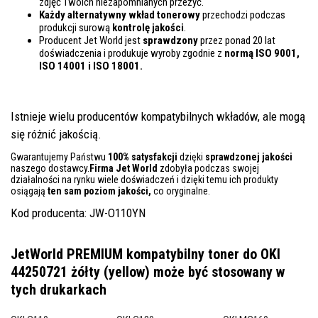
zdjęć Twoich niezapomnianych przeżyć.
Każdy alternatywny wkład tonerowy
przechodzi podczas
produkcji surową
kontrolę
jakości
.
Producent Jet World jest
sprawdzony
przez ponad 20 lat
doświadczenia i produkuje wyroby zgodnie z
normą ISO 9001,
ISO 14001
i ISO 18001.
Istnieje wielu producentów kompatybilnych wkładów, ale mogą
się różnić jakością.
Gwarantujemy Państwu
100% satysfakcji
dzięki
sprawdzonej jakości
naszego dostawcy.
Firma Jet World
zdobyła podczas swojej
działalności na rynku wiele doświadczeń i dzięki temu ich produkty
osiągają
ten sam poziom jakości,
co oryginalne.
Kod producenta: JW-O110YN
JetWorld PREMIUM kompatybilny toner do OKI
44250721 żółty (yellow)
może być stosowany w
tych drukarkach