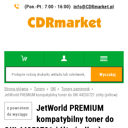
(Pon.-Pt.: 7:00 - 16:00)
info@CDRmarket.pl
Wyszukaj
Strona główna
»
Tonery
»
OKI
»
Tonery zamiennik
»
JetWorld PREMIUM kompatybilny toner do OKI 44250721 żółty (yellow)
JetWorld PREMIUM
z powrotem
do wyciągu
kompatybilny toner do