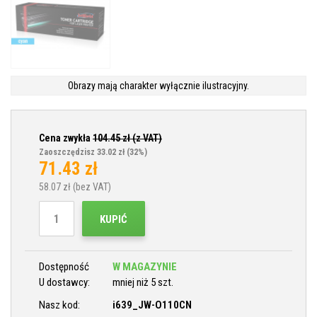
Obrazy mają charakter wyłącznie ilustracyjny.
Cena zwykła
104.45
zł (z VAT)
Zaoszczędzisz 33.02 zł
(32%)
71.43
zł
58.07
zł (bez VAT)
KUPIĆ
Dostępność
W MAGAZYNIE
U dostawcy:
mniej niż 5 szt.
Nasz kod:
i639_JW-O110CN