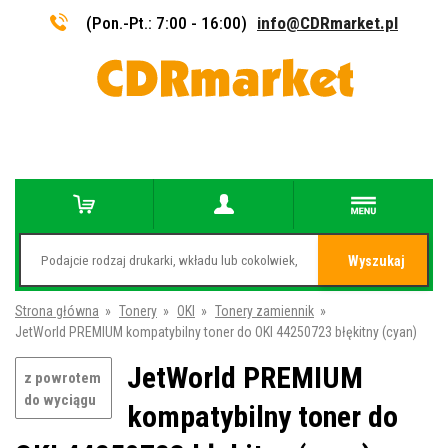
(Pon.-Pt.: 7:00 - 16:00)
info@CDRmarket.pl
Wyszukaj
Strona główna
»
Tonery
»
OKI
»
Tonery zamiennik
»
JetWorld PREMIUM kompatybilny toner do OKI 44250723 błękitny (cyan)
JetWorld PREMIUM
z powrotem
do wyciągu
kompatybilny toner do