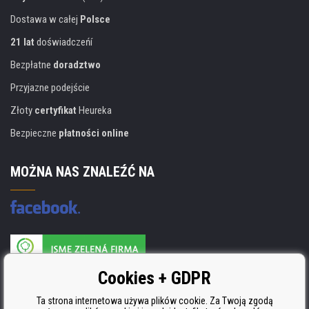
Dostawa w całej
Polsce
21 lat
doświadczeńí
Bezpłatne
doradztwo
Przyjazne podejście
Złoty
certyfikat
Heureka
Bezpieczne
płatności online
MOŻNA NAS ZNALEŹĆ NA
Producent wkładów posiada certyfikat
Cookies + GDPR
ISO 9001, ISO 14001 i STMC.
Ta strona internetowa używa plików cookie. Za Twoją zgodą