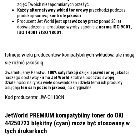
zdjęć Twoich niezapomnianych przeżyć.
Każdy alternatywny wkład tonerowy
przechodzi podczas
produkcji surową
kontrolę
jakości
.
Producent Jet World jest
sprawdzony
przez ponad 20 lat
doświadczenia i produkuje wyroby zgodnie z
normą ISO 9001,
ISO 14001
i ISO 18001.
Istnieje wielu producentów kompatybilnych wkładów, ale mogą
się różnić jakością.
Gwarantujemy Państwu
100% satysfakcji
dzięki
sprawdzonej jakości
naszego dostawcy.
Firma Jet World
zdobyła podczas swojej
działalności na rynku wiele doświadczeń i dzięki temu ich produkty
osiągają
ten sam poziom jakości,
co oryginalne.
Kod producenta: JW-O110CN
JetWorld PREMIUM kompatybilny toner do OKI
44250723 błękitny (cyan)
może być stosowany w
tych drukarkach