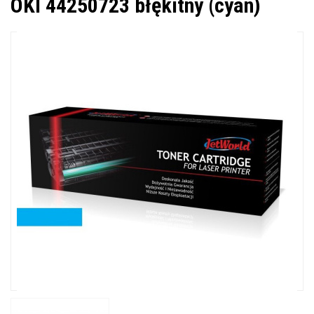
OKI 44250723 błękitny (cyan)