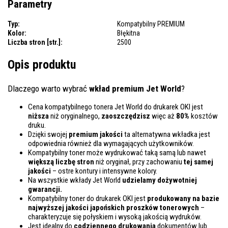
Parametry
Typ:
Kompatybilny PREMIUM
Kolor:
Błękitna
Liczba stron [str.]:
2500
Opis produktu
Dlaczego warto wybrać
wkład premium Jet World
?
Cena kompatybilnego tonera Jet World do drukarek OKI jest
niższa
niż oryginalnego,
zaoszczędzisz
więc aż
80%
kosztów
druku.
Dzięki swojej
premium jakości
ta alternatywna wkładka jest
odpowiednia również dla wymagających użytkowników.
Kompatybilny toner może wydrukować taką samą lub nawet
większą liczbę stron
niż oryginał, przy zachowaniu
tej samej
jakości
– ostre kontury i intensywne kolory.
Na wszystkie wkłady Jet World
udzielamy dożywotniej
gwarancji.
Kompatybilny toner do drukarek OKI jest
produkowany na bazie
najwyższej jakości japońskich proszków tonerowych
–
charakteryzuje się połyskiem i wysoką jakością wydruków.
Jest idealny do
codziennego drukowania
dokumentów lub