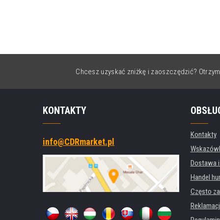
Chcesz uzyskać zniżkę i zaoszczędzić? Otrzym
KONTAKTY
OBSŁU
Kontakty
info@CDRmarket.pl
Wskazówki
Dostawa i
Handel hu
Często za
Reklamacj