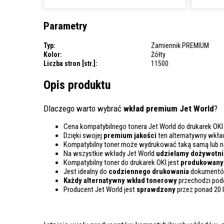
Parametry
Typ:
Zamiennik PREMIUM
Kolor:
Żółty
Liczba stron [str.]:
11500
Opis produktu
Dlaczego warto wybrać
wkład premium Jet World
?
Cena kompatybilnego tonera Jet World do drukarek OKI
Dzięki swojej
premium jakości
ten alternatywny wkła
Kompatybilny toner może wydrukować taką samą lub 
Na wszystkie wkłady Jet World
udzielamy dożywotnie
Kompatybilny toner do drukarek OKI jest
produkowany 
Jest idealny do
codziennego drukowania
dokumentów
Każdy alternatywny wkład tonerowy
przechodzi pod
Producent Jet World jest
sprawdzony
przez ponad 20 