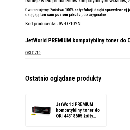
Istnieje wielu producentów kompatybilnych wkładów, a
Gwarantujemy Państwu
100% satysfakcji
dzięki
sprawdzonej j
osiągają
ten sam poziom jakości,
co oryginalne.
Kod producenta: JW-O710YN
JetWorld PREMIUM kompatybilny toner do OK
OKI C710
Ostatnio oglądane produkty
JetWorld PREMIUM
kompatybilny toner do
OKI 44318605 żółty
(yellow)