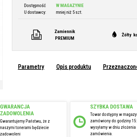
Dostępność
W MAGAZYNIE
U dostawcy:
mniej niż 5 szt.
Zamiennik
Żółty k
PREMIUM
Parametry
Opis produktu
Przeznaczone
GWARANCJA
SZYBKA DOSTAWA
ZADOWOLENIA
Towar dostępny w magazy
zamówiony do godziny 15
Gwarantujemy Państwu, że z
wysyłamy w dniu złożenia
naszymi tonerami będziecie
zamówienia.
zadowoleni