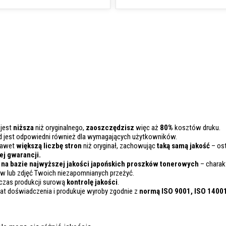
 jest
niższa
niż oryginalnego,
zaoszczędzisz
więc aż
80%
kosztów druku.
d jest odpowiedni również dla wymagających użytkowników.
nawet
większą liczbę stron
niż oryginał, zachowując
taką samą jakość
– ost
j gwarancji.
na bazie najwyższej jakości japońskich proszków tonerowych
– charakt
 lub zdjęć Twoich niezapomnianych przeżyć.
czas produkcji surową
kontrolę
jakości
.
lat doświadczenia i produkuje wyroby zgodnie z
normą ISO 9001, ISO 1400