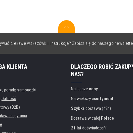
ywać ciekawe wskazówki i instrukcje? Zapisz się do naszego newslette
GA KLIENTA
DLACZEGO ROBIĆ ZAKUP
NAS?
Najlepsze
ceny
, porady, samouczki
 płatność
Największy
asortyment
rtowy (B2B)
Szybka
dostawa (48h)
dawane pytania
Dostawa w całej
Polsce
e
21 lat
doświadczeńí