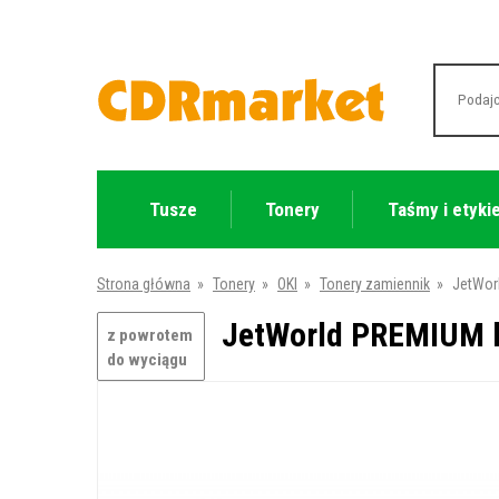
Tusze
Tonery
Taśmy i etyki
Strona główna
»
Tonery
»
OKI
»
Tonery zamiennik
»
JetWorl
JetWorld PREMIUM ko
z powrotem
do wyciągu