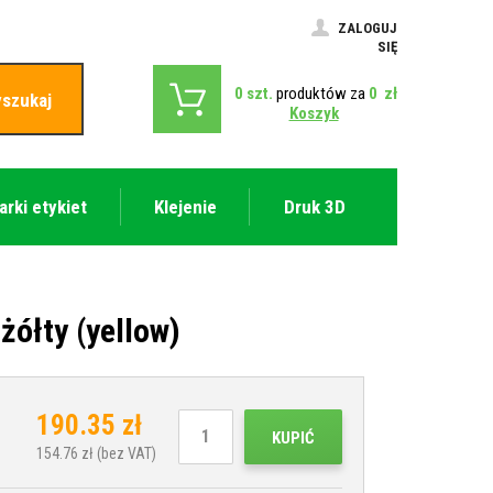
ZALOGUJ
SIĘ
0
szt.
produktów za
0
zł
szukaj
Koszyk
arki etykiet
Klejenie
Druk 3D
ółty (yellow)
190.35
zł
KUPIĆ
154.76
zł (bez VAT)