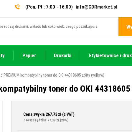
(Pon.-Pt.: 7:00 - 16:00)
info@CDRmarket.pl
Wy
ety
Papier
Drukarki
Etykietownice i druk
d PREMIUM kompatybilny toner do OKI 44318605 żółty (yellow)
mpatybilny toner do OKI 44318605 ż
Cena zwykła
267.73
zł (z VAT)
Zaoszczędzisz 77.38 zł
(29%)