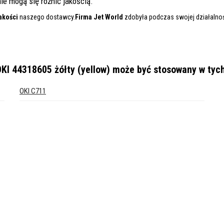
le mogą się różnić jakością.
akości
naszego dostawcy.
Firma Jet World
zdobyła podczas swojej działalnośc
I 44318605 żółty (yellow)
może być stosowany w tyc
OKI C711