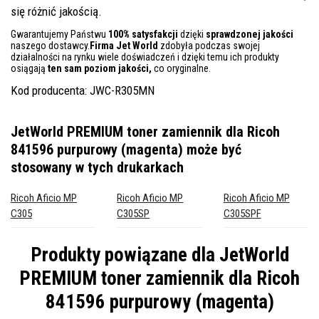
się różnić jakością.
Gwarantujemy Państwu
100% satysfakcji
dzięki
sprawdzonej jakości
naszego dostawcy.
Firma Jet World
zdobyła podczas swojej
działalności na rynku wiele doświadczeń i dzięki temu ich produkty
osiągają
ten sam poziom jakości,
co oryginalne.
Kod producenta: JWC-R305MN
JetWorld PREMIUM toner zamiennik dla Ricoh
841596 purpurowy (magenta)
może być
stosowany w tych drukarkach
Ricoh Aficio MP
Ricoh Aficio MP
Ricoh Aficio MP
C305
C305SP
C305SPF
Produkty powiązane dla
JetWorld
PREMIUM toner zamiennik dla Ricoh
841596 purpurowy (magenta)