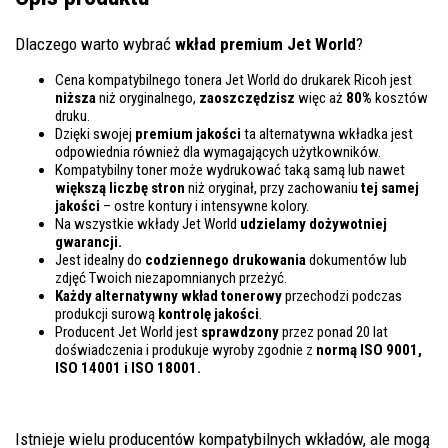
Dlaczego warto wybrać
wkład premium Jet World
?
Cena kompatybilnego tonera Jet World do drukarek Ricoh jest
niższa
niż oryginalnego,
zaoszczędzisz
więc aż
80%
kosztów
druku.
Dzięki swojej
premium jakości
ta alternatywna wkładka jest
odpowiednia również dla wymagających użytkowników.
Kompatybilny toner może wydrukować taką samą lub nawet
większą liczbę stron
niż oryginał, przy zachowaniu
tej samej
jakości
– ostre kontury i intensywne kolory.
Na wszystkie wkłady Jet World
udzielamy dożywotniej
gwarancji.
Jest idealny do
codziennego drukowania
dokumentów lub
zdjęć Twoich niezapomnianych przeżyć.
Każdy alternatywny wkład tonerowy
przechodzi podczas
produkcji surową
kontrolę
jakości
.
Producent Jet World jest
sprawdzony
przez ponad 20 lat
doświadczenia i produkuje wyroby zgodnie z
normą ISO 9001,
ISO 14001
i ISO 18001.
Istnieje wielu producentów kompatybilnych wkładów, ale mogą