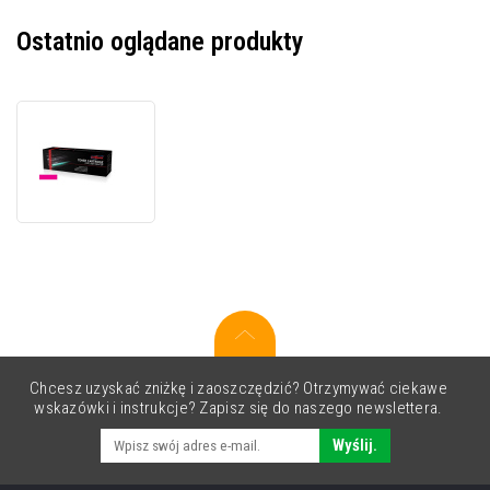
Ostatnio oglądane produkty
JetWorld
PREMIUM
toner
zamiennik
dla
Ricoh
841596
purpurowy
(magenta)
Chcesz uzyskać zniżkę i zaoszczędzić? Otrzymywać ciekawe
wskazówki i instrukcje? Zapisz się do naszego newslettera.
Wyślij.