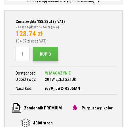
Obrazy mają charakter wyłącznie ilustracyjny.
Cena zwykła
188.28
zł (z VAT)
Zaoszczędzisz 59.54 zł
(32%)
128.74
zł
104.67
zł (bez VAT)
KUPIĆ
Dostępność
W MAGAZYNIE
U dostawcy:
20 I WIĘCEJ SZTUK
Nasz kod:
i639_JWC-R305MN
Zamiennik PREMIUM
Purpurowy kolor
4000 stron