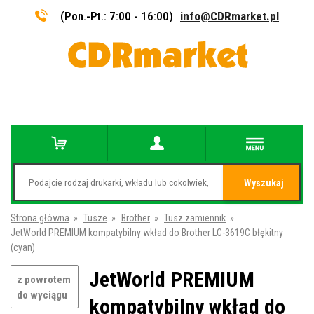
(Pon.-Pt.: 7:00 - 16:00)
info@CDRmarket.pl
Wyszukaj
Strona główna
»
Tusze
»
Brother
»
Tusz zamiennik
»
JetWorld PREMIUM kompatybilny wkład do Brother LC-3619C błękitny
(cyan)
JetWorld PREMIUM
z powrotem
do wyciągu
kompatybilny wkład do