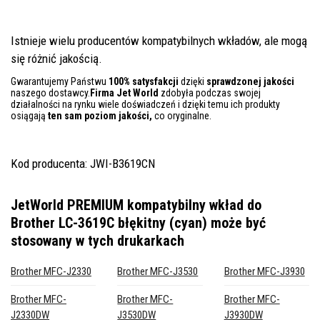
Istnieje wielu producentów kompatybilnych wkładów, ale mogą
się różnić jakością.
Gwarantujemy Państwu
100% satysfakcji
dzięki
sprawdzonej jakości
naszego dostawcy.
Firma Jet World
zdobyła podczas swojej
działalności na rynku wiele doświadczeń i dzięki temu ich produkty
osiągają
ten sam poziom jakości,
co oryginalne.
Kod producenta: JWI-B3619CN
JetWorld PREMIUM kompatybilny wkład do
Brother LC-3619C błękitny (cyan)
może być
stosowany w tych drukarkach
Brother MFC-J2330
Brother MFC-J3530
Brother MFC-J3930
Brother MFC-
Brother MFC-
Brother MFC-
J2330DW
J3530DW
J3930DW