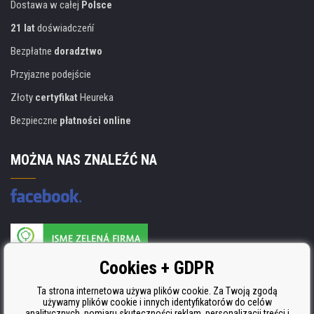
Dostawa w całej
Polsce
21 lat
doświadczeńí
Bezpłatne
doradztwo
Przyjazne podejście
Złoty
certyfikat
Heureka
Bezpieczne
płatności online
MOŻNA NAS ZNALEŹĆ NA
Producent wkładów posiada certyfikat
Cookies + GDPR
ISO 9001, ISO 14001 i STMC.
Ta strona internetowa używa plików cookie. Za Twoją zgodą
używamy plików cookie i innych identyfikatorów do celów
analitycznych, pomiaru skuteczności reklam, personalizacji treści i