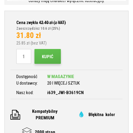
Obrazy mają charakter wyłącznie ilustracyjny.
Cena zwykła
42.40
zł (z VAT)
Zaoszczędzisz 10.6 zł
(25%)
31.80
zł
25.85
zł (bez VAT)
KUPIĆ
Dostępność
W MAGAZYNIE
U dostawcy:
20 I WIĘCEJ SZTUK
Nasz kod:
i639_JWI-B3619CN
Kompatybilny
Błękitna kolor
PREMIUM
2000 stron