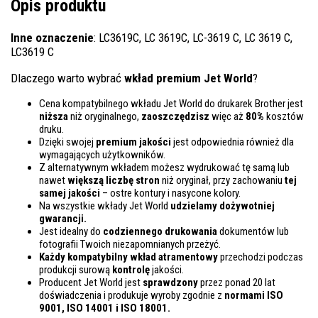
Opis produktu
Inne oznaczenie
: LC3619C, LC 3619C, LC-3619 C, LC 3619 C,
LC3619 C
Dlaczego warto wybrać
wkład premium Jet World
?
Cena kompatybilnego wkładu Jet World do drukarek Brother jest
niższa
niż oryginalnego,
zaoszczędzisz
więc aż
80%
kosztów
druku.
Dzięki swojej
premium jakości
jest odpowiednia również dla
wymagających użytkowników.
Z alternatywnym wkładem możesz wydrukować tę samą lub
nawet
większą liczbę stron
niż oryginał, przy zachowaniu
tej
samej jakości
– ostre kontury i nasycone kolory.
Na wszystkie wkłady Jet World
udzielamy dożywotniej
gwarancji.
Jest idealny do
codziennego drukowania
dokumentów lub
fotografii Twoich niezapomnianych przeżyć.
Każdy kompatybilny wkład atramentowy
przechodzi podczas
produkcji surową
kontrolę
jakości.
Producent Jet World jest
sprawdzony
przez ponad 20 lat
doświadczenia i produkuje wyroby zgodnie z
normami ISO
9001, ISO 14001
i ISO 18001.